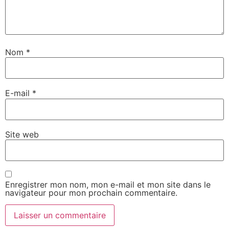
Nom
*
E-mail
*
Site web
Enregistrer mon nom, mon e-mail et mon site dans le
navigateur pour mon prochain commentaire.