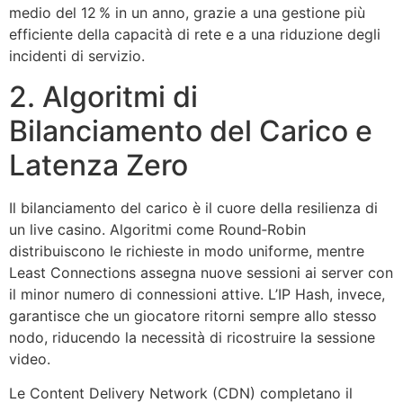
medio del 12 % in un anno, grazie a una gestione più
efficiente della capacità di rete e a una riduzione degli
incidenti di servizio.
2. Algoritmi di
Bilanciamento del Carico e
Latenza Zero
Il bilanciamento del carico è il cuore della resilienza di
un live casino. Algoritmi come Round‑Robin
distribuiscono le richieste in modo uniforme, mentre
Least Connections assegna nuove sessioni ai server con
il minor numero di connessioni attive. L’IP Hash, invece,
garantisce che un giocatore ritorni sempre allo stesso
nodo, riducendo la necessità di ricostruire la sessione
video.
Le Content Delivery Network (CDN) completano il