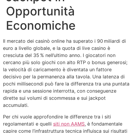
Opportunità
Economiche
Il mercato dei casinò online ha superato i 90 miliardi di
euro a livello globale, e la quota di live casino è
cresciuta del 35 % nell’ultimo anno. I giocatori non
cercano più solo giochi con alto RTP o bonus generosi;
la velocità di caricamento è diventata un fattore
decisivo per la permanenza alla tavola. Una latenza di
pochi millisecondi può fare la differenza tra una puntata
rapida e una sessione interrotta, con conseguenze
dirette sui volumi di scommessa e sui jackpot
accumulati.
Per chi vuole approfondire le differenze tra i siti
regolamentati e quelli
siti non AAMS
, è fondamentale
capire come l’infrastruttura tecnica influisca sui risultati