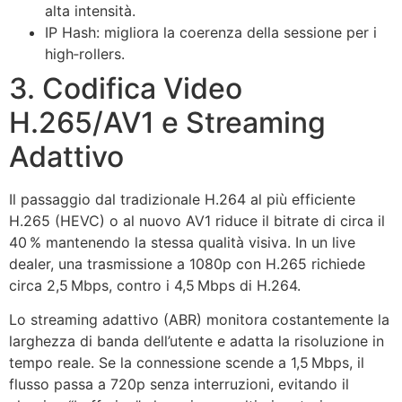
alta intensità.
IP Hash: migliora la coerenza della sessione per i
high‑rollers.
3. Codifica Video
H.265/AV1 e Streaming
Adattivo
Il passaggio dal tradizionale H.264 al più efficiente
H.265 (HEVC) o al nuovo AV1 riduce il bitrate di circa il
40 % mantenendo la stessa qualità visiva. In un live
dealer, una trasmissione a 1080p con H.265 richiede
circa 2,5 Mbps, contro i 4,5 Mbps di H.264.
Lo streaming adattivo (ABR) monitora costantemente la
larghezza di banda dell’utente e adatta la risoluzione in
tempo reale. Se la connessione scende a 1,5 Mbps, il
flusso passa a 720p senza interruzioni, evitando il