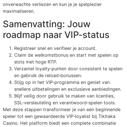
onverwachte verliezen en kun je je spelplezier
maximaliseren.
Samenvatting: Jouw
roadmap naar VIP‑status
Registreer snel en verifieer je account.
Claim de welkomstbonus en start met spelen op
slots met hoge RTP.
Verzamel loyalty‑punten door consistent te spelen
en gebruik de reload‑bonussen.
Stijg op in het VIP‑programma en geniet van
snellere uitbetalingen en exclusieve aanbiedingen.
Blijf veilig door gebruik te maken van licenties,
SSL‑versleuteling en verantwoord‑spelen tools.
Met deze stappen transformeer je van een beginnende
speler tot een gewaardeerde VIP‑loyalist bij Tikitaka
Casino. Het platform biedt een complete combinatie