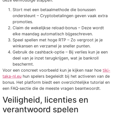
Stort met een betaalmethode die bonussen
ondersteunt – Cryptobetalingen geven vaak extra
promoties.
Claim de wekelijkse reload‑bonus – Deze wordt
elke maandag automatisch bijgeschreven.
Speel spellen met hoge RTP – Zo vergroot je je
winkansen en verzamel je sneller punten.
Gebruik de cashback‑optie – Bij verlies kun je een
deel van je inzet terugkrijgen, wat je bankroll
beschermt.
Voor een concreet voorbeeld kun je kijken naar hoe
tiki-
taka-nl.eu
hun spelers begeleidt bij het activeren van de
bonus. Het platform biedt een overzichtelijke tutorial en
een FAQ‑sectie die de meeste vragen beantwoordt.
Veiligheid, licenties en
verantwoord spelen