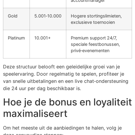
accountmanager
Gold
5.001‑10.000
Hogere stortingslimieten,
exclusieve toernooien
Platinum
10.001+
Premium support 24/7,
speciale feestbonussen,
privé‑evenementen
Deze structuur belooft een geleidelijke groei van je
speelervaring. Door regelmatig te spelen, profiteer je
van snelle uitbetalingen en een live chat‑ondersteuning
die 24 uur per dag beschikbaar is.
Hoe je de bonus en loyaliteit
maximaliseert
Om het meeste uit de aanbiedingen te halen, volg je
deze eenvoudige stappen: