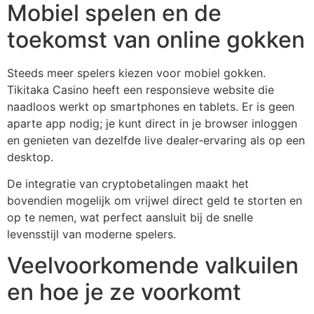
Mobiel spelen en de
toekomst van online gokken
Steeds meer spelers kiezen voor mobiel gokken.
Tikitaka Casino heeft een responsieve website die
naadloos werkt op smartphones en tablets. Er is geen
aparte app nodig; je kunt direct in je browser inloggen
en genieten van dezelfde live dealer‑ervaring als op een
desktop.
De integratie van cryptobetalingen maakt het
bovendien mogelijk om vrijwel direct geld te storten en
op te nemen, wat perfect aansluit bij de snelle
levensstijl van moderne spelers.
Veelvoorkomende valkuilen
en hoe je ze voorkomt