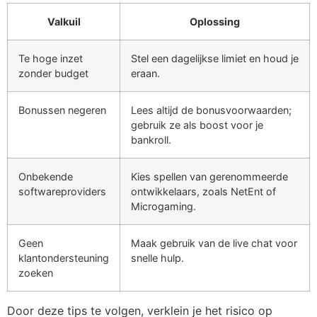
Valkuil
Oplossing
Te hoge inzet
Stel een dagelijkse limiet en houd je
zonder budget
eraan.
Bonussen negeren
Lees altijd de bonusvoorwaarden;
gebruik ze als boost voor je
bankroll.
Onbekende
Kies spellen van gerenommeerde
softwareproviders
ontwikkelaars, zoals NetEnt of
Microgaming.
Geen
Maak gebruik van de live chat voor
klantondersteuning
snelle hulp.
zoeken
Door deze tips te volgen, verklein je het risico op