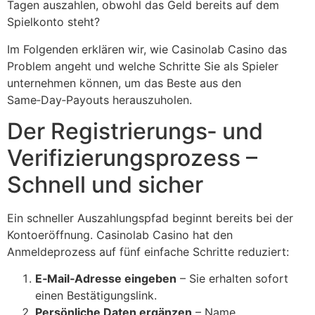
Tagen auszahlen, obwohl das Geld bereits auf dem
Spielkonto steht?
Im Folgenden erklären wir, wie Casinolab Casino das
Problem angeht und welche Schritte Sie als Spieler
unternehmen können, um das Beste aus den
Same‑Day‑Payouts herauszuholen.
Der Registrierungs‑ und
Verifizierungsprozess –
Schnell und sicher
Ein schneller Auszahlungspfad beginnt bereits bei der
Kontoeröffnung. Casinolab Casino hat den
Anmeldeprozess auf fünf einfache Schritte reduziert:
E‑Mail‑Adresse eingeben
– Sie erhalten sofort
einen Bestätigungslink.
Persönliche Daten ergänzen
– Name,