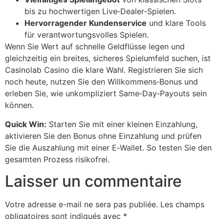
bis zu hochwertigen Live‑Dealer‑Spielen.
Hervorragender Kundenservice
und klare Tools
für verantwortungsvolles Spielen.
Wenn Sie Wert auf schnelle Geldflüsse legen und
gleichzeitig ein breites, sicheres Spielumfeld suchen, ist
Casinolab Casino die klare Wahl. Registrieren Sie sich
noch heute, nutzen Sie den Willkommens‑Bonus und
erleben Sie, wie unkompliziert Same‑Day‑Payouts sein
können.
Quick Win:
Starten Sie mit einer kleinen Einzahlung,
aktivieren Sie den Bonus ohne Einzahlung und prüfen
Sie die Auszahlung mit einer E‑Wallet. So testen Sie den
gesamten Prozess risikofrei.
Laisser un commentaire
Votre adresse e-mail ne sera pas publiée.
Les champs
obligatoires sont indiqués avec
*