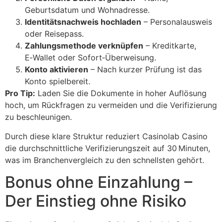
Geburtsdatum und Wohnadresse.
Identitätsnachweis hochladen
– Personalausweis
oder Reisepass.
Zahlungsmethode verknüpfen
– Kreditkarte,
E‑Wallet oder Sofort‑Überweisung.
Konto aktivieren
– Nach kurzer Prüfung ist das
Konto spielbereit.
Pro Tip:
Laden Sie die Dokumente in hoher Auflösung
hoch, um Rückfragen zu vermeiden und die Verifizierung
zu beschleunigen.
Durch diese klare Struktur reduziert Casinolab Casino
die durchschnittliche Verifizierungszeit auf 30 Minuten,
was im Branchenvergleich zu den schnellsten gehört.
Bonus ohne Einzahlung –
Der Einstieg ohne Risiko