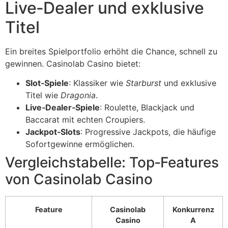
Live‑Dealer und exklusive
Titel
Ein breites Spielportfolio erhöht die Chance, schnell zu
gewinnen. Casinolab Casino bietet:
Slot‑Spiele
: Klassiker wie
Starburst
und exklusive
Titel wie
Dragonia
.
Live‑Dealer‑Spiele
: Roulette, Blackjack und
Baccarat mit echten Croupiers.
Jackpot‑Slots
: Progressive Jackpots, die häufige
Sofortgewinne ermöglichen.
Vergleichstabelle: Top‑Features
von Casinolab Casino
Feature
Casinolab
Konkurrenz
Casino
A