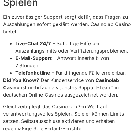
Spielen
Ein zuverlässiger Support sorgt dafür, dass Fragen zu
Auszahlungen sofort geklärt werden. Casinolab Casino
bietet:
Live‑Chat 24/7
– Sofortige Hilfe bei
Auszahlungslimits oder Verifizierungsproblemen.
E‑Mail‑Support
– Antwort innerhalb von
2 Stunden.
Telefonhotline
– Für dringende Fälle erreichbar.
Did You Know?
Der Kundenservice von
Casinolab
Casino
ist mehrfach als „bestes Support‑Team“ in
deutschen Online‑Casinos ausgezeichnet worden.
Gleichzeitig legt das Casino großen Wert auf
verantwortungsvolles Spielen. Spieler können Limits
setzen, Selbstausschluss aktivieren und erhalten
regelmäßige Spielverlauf‑Berichte.