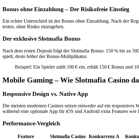
Bonus ohne Einzahlung – Der Risikofreie Einstieg
Ein echter Unterschied ist der Bonus ohne Einzahlung. Nach der Regis
testen, ohne Risiko einzugehen.
Der exklusive Slotmafia Bonus
Nach dem ersten Deposit folgt der Slotmafia Bonus: 150 % bis zu 500 
spielt, desto höher der Bonus‑Multiplikator.
Beispiel: Ein Spieler zahlt 100 € ein, erhält 150 € Bonus und 
Mobile Gaming – Wie Slotmafia Casino das
Responsive Design vs. Native App
Die meisten modernen Casinos setzen entweder auf ein responsives We
während eine optionale App für iOS und Android extra Features wie 
Performance‑Vergleich
Feature
Slotmafia Casino
Konkurrenz A
Konku