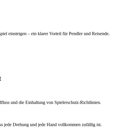
el einsteigen – ein klarer Vorteil für Pendler und Reisende.
t
fluss und die Einhaltung von Spielerschutz‑Richtlinien.
ss jede Drehung und jede Hand vollkommen zufällig ist.