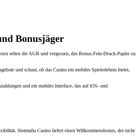
 und Bonusjäger
 lesen selten die AGB und vergessen, das Bonus‑Fein‑Druck‑Papier zu
gebote und schaut, ob das Casino ein mobiles Spielerlebnis bietet,
uszahlungen und ein mobiles Interface, das auf iOS‑ und
ilität. Slotmafia Casino liefert einen Willkommensbonus, der nicht