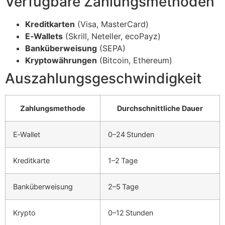
Verfügbare Zahlungsmethoden
Kreditkarten
(Visa, MasterCard)
E‑Wallets
(Skrill, Neteller, ecoPayz)
Banküberweisung
(SEPA)
Kryptowährungen
(Bitcoin, Ethereum)
Auszahlungsgeschwindigkeit
Zahlungsmethode
Durchschnittliche Dauer
E‑Wallet
0–24 Stunden
Kreditkarte
1–2 Tage
Banküberweisung
2–5 Tage
Krypto
0–12 Stunden