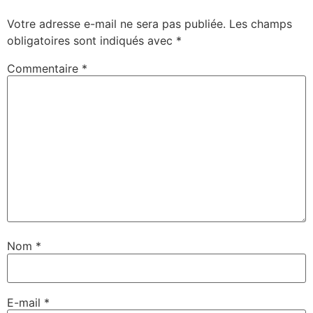
Votre adresse e-mail ne sera pas publiée.
Les champs
obligatoires sont indiqués avec
*
Commentaire
*
Nom
*
E-mail
*