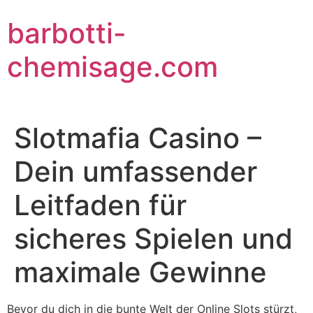
Aller
barbotti-
au
contenu
chemisage.com
Slotmafia Casino –
Dein umfassender
Leitfaden für
sicheres Spielen und
maximale Gewinne
Bevor du dich in die bunte Welt der Online Slots stürzt,