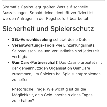
Slotmafia Casino legt großen Wert auf schnelle
Auszahlungen. Sobald deine Identität verifiziert ist,
werden Anfragen in der Regel sofort bearbeitet.
Sicherheit und Spielerschutz
SSL‑Verschlüsselung
schützt deine Daten.
Verantwortungs‑Tools
wie Einzahlungslimits,
Selbstausschluss und Verlustlimits sind jederzeit
verfügbar.
GamCare‑Partnerschaft
: Das Casino arbeitet mit
der gemeinnützigen Organisation GamCare
zusammen, um Spielern bei Spielsuchtproblemen
zu helfen.
Rhetorische Frage: Wie wichtig ist dir die
Möglichkeit, dein Geld innerhalb eines Tages
zu erhalten?