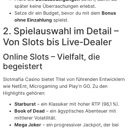
später keine Überraschungen erlebst.
Setze dir ein Budget, bevor du mit dem
Bonus
ohne Einzahlung
spielst.
2. Spielauswahl im Detail –
Von Slots bis Live‑Dealer
Online Slots – Vielfalt, die
begeistert
Slotmafia Casino bietet Titel von führenden Entwicklern
wie NetEnt, Microgaming und Play’n GO. Zu den
Highlights gehören:
Starburst
– ein Klassiker mit hoher RTP (96,1 %).
Book of Dead
– ein ägyptisches Abenteuer mit
mittlerer Volatilität.
Mega Joker
– ein progressiver Jackpot, der bei