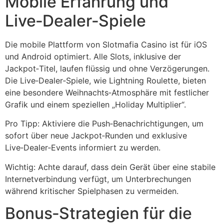
Mobile Erfahrung und
Live‑Dealer‑Spiele
Die mobile Plattform von Slotmafia Casino ist für iOS
und Android optimiert. Alle Slots, inklusive der
Jackpot‑Titel, laufen flüssig und ohne Verzögerungen.
Die Live‑Dealer‑Spiele, wie Lightning Roulette, bieten
eine besondere Weihnachts‑Atmosphäre mit festlicher
Grafik und einem speziellen „Holiday Multiplier“.
Pro Tipp: Aktiviere die Push‑Benachrichtigungen, um
sofort über neue Jackpot‑Runden und exklusive
Live‑Dealer‑Events informiert zu werden.
Wichtig: Achte darauf, dass dein Gerät über eine stabile
Internetverbindung verfügt, um Unterbrechungen
während kritischer Spielphasen zu vermeiden.
Bonus‑Strategien für die