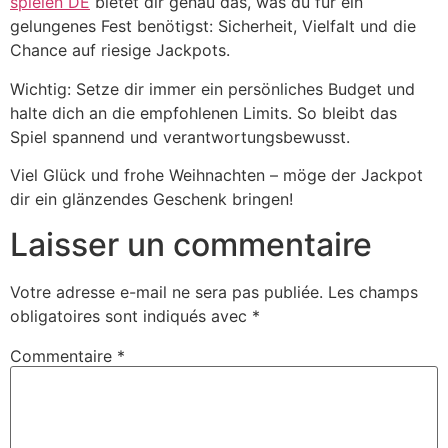
spielen DE
bietet dir genau das, was du für ein
gelungenes Fest benötigst: Sicherheit, Vielfalt und die
Chance auf riesige Jackpots.
Wichtig: Setze dir immer ein persönliches Budget und
halte dich an die empfohlenen Limits. So bleibt das
Spiel spannend und verantwortungsbewusst.
Viel Glück und frohe Weihnachten – möge der Jackpot
dir ein glänzendes Geschenk bringen!
Laisser un commentaire
Votre adresse e-mail ne sera pas publiée.
Les champs
obligatoires sont indiqués avec
*
Commentaire
*