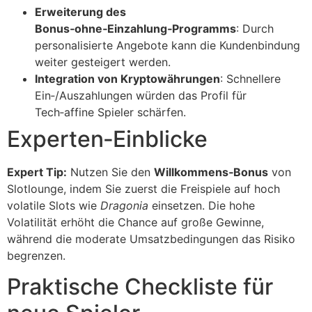
Erweiterung des
Bonus‑ohne‑Einzahlung‑Programms
: Durch
personalisierte Angebote kann die Kundenbindung
weiter gesteigert werden.
Integration von Kryptowährungen
: Schnellere
Ein‑/Auszahlungen würden das Profil für
Tech‑affine Spieler schärfen.
Experten‑Einblicke
Expert Tip:
Nutzen Sie den
Willkommens‑Bonus
von
Slotlounge, indem Sie zuerst die Freispiele auf hoch
volatile Slots wie
Dragonia
einsetzen. Die hohe
Volatilität erhöht die Chance auf große Gewinne,
während die moderate Umsatzbedingungen das Risiko
begrenzen.
Praktische Checkliste für