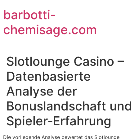
Aller
barbotti-
au
contenu
chemisage.com
Slotlounge Casino –
Datenbasierte
Analyse der
Bonuslandschaft und
Spieler‑Erfahrung
Die vorliegende Analyse bewertet das Slotlounge