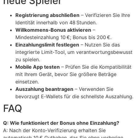
neue Spieler
Registrierung abschließen
– Verifizieren Sie Ihre
Identität innerhalb von 48 Stunden.
Willkommens‑Bonus aktivieren
–
Mindesteinzahlung 10 €; Bonus bis 200 €.
Einzahlungslimit festlegen
– Nutzen Sie das
integrierte Limit‑Tool, um verantwortungsbewusst
zu spielen.
Mobile App testen
– Prüfen Sie die Kompatibilität
mit Ihrem Gerät, bevor Sie größere Beträge
einsetzen.
Auszahlung beantragen
– Verwenden Sie
bevorzugt E‑Wallets für die schnellste Auszahlung.
FAQ
Q: Wie funktioniert der Bonus ohne Einzahlung?
A: Nach der Konto‑Verifizierung erhalten Sie
automatisch 10 € Guthaben, das Sie ohne vorherige