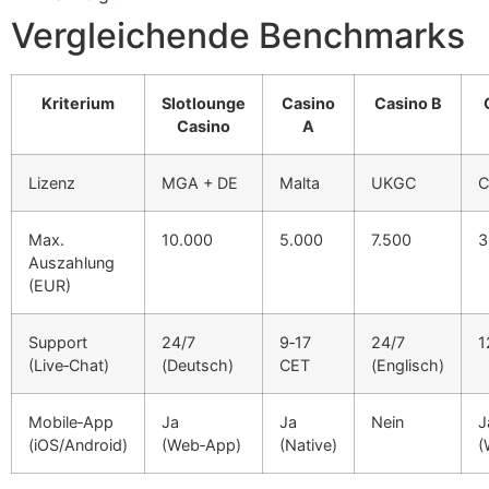
Vergleichende Benchmarks
Kriterium
Slotlounge
Casino
Casino B
Casino
A
Lizenz
MGA + DE
Malta
UKGC
C
Max.
10.000
5.000
7.500
3
Auszahlung
(EUR)
Support
24/7
9‑17
24/7
1
(Live‑Chat)
(Deutsch)
CET
(Englisch)
Mobile‑App
Ja
Ja
Nein
J
(iOS/Android)
(Web‑App)
(Native)
(