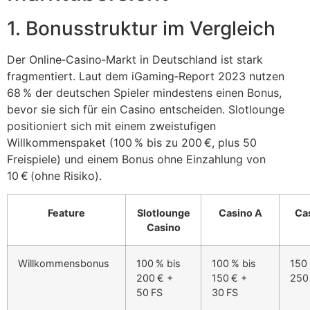
1. Bonusstruktur im Vergleich
Der Online‑Casino‑Markt in Deutschland ist stark
fragmentiert. Laut dem iGaming‑Report 2023 nutzen
68 % der deutschen Spieler mindestens einen Bonus,
bevor sie sich für ein Casino entscheiden. Slotlounge
positioniert sich mit einem zweistufigen
Willkommenspaket (100 % bis zu 200 €, plus 50
Freispiele) und einem Bonus ohne Einzahlung von
10 € (ohne Risiko).
Feature
Slotlounge
Casino A
Ca
Casino
Willkommensbonus
100 % bis
100 % bis
150 
200 € +
150 € +
250
50 FS
30 FS