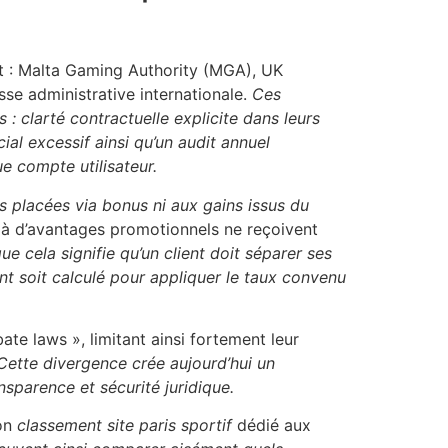
nt : Malta Gaming Authority (MGA), UK
 administrative internationale.
Ces
 clarté contractuelle explicite dans leurs
al excessif ainsi qu’un audit annuel
 compte utilisateur.
 placées via bonus ni aux gains issus du
éjà d’avantages promotionnels ne reçoivent
ue cela signifie qu’un client doit séparer ses
 soit calculé pour appliquer le taux convenu
ate laws », limitant ainsi fortement leur
ette divergence crée aujourd’hui un
sparence et sécurité juridique.
son
classement site paris sportif
dédié aux