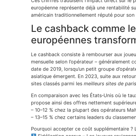
Ces chiffres traduisent l’impact direct sur l
européenne représente déjà une rentabilité su
américain traditionnellement réputé pour so
Le cashback comme lev
européennes transforme
Le cashback consiste à rembourser aux joueu
mensuelle selon l’opérateur – généralement c
date de 2019, lorsqu’un petit groupe d’opérate
asiatique émergent. En 2023, suite aux retour
sites classés parmi les
meilleurs sites de pari
En comparaison avec les États‑Unis où le taux 
propose ainsi des offres nettement supérieure
– 10–12 % chez la plupart des opérateurs Mal
– 13–15 % chez certains leaders du classemen
Pourquoi accepter ce coût supplémentaire ? L’
Fidélisation accrue – Les joueurs reviennen