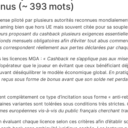
onus (~ 393 mots)
dense piloté par plusieurs autorités reconnues mondialeme
ng bien que hors UE mais souvent citée pour sa souplesse
 proposant du cashback plusieurs exigences essentielles :
fonds mensuels obligatoires afin d’éviter tout abus commerci
 correspondent réellement aux pertes déclarées par chaque
 les licences MGA :
« Cashback ne s’applique pas aux mises
l’opérateur que le joueur en évitant que ceux bénéficiant d
uvant déséquilibrer le modèle économique global.
En pratiq
reçus sous forme de bonus avant que son solde net perdant
isent complètement ce type d’incitation sous forme « anti‑reb
nes variantes sont tolérées sous conditions très strictes.
C
rmes européennes vis-à-vis du public français cherchant tran
en évaluant chaque licence selon ces critères afin d’établir 