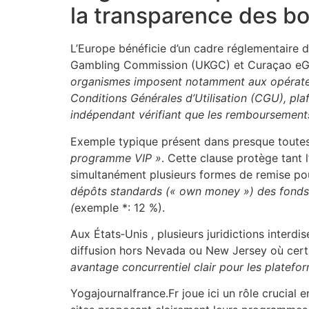
la transparence des b
L’Europe bénéficie d’un cadre réglementaire 
Gambling Commission (UKGC) et Curaçao eGami
organismes imposent notamment aux opérateurs
Conditions Générales d’Utilisation (CGU), pla
indépendant vérifiant que les remboursements
Exemple typique présent dans presque toutes
programme VIP »
. Cette clause protège tant 
simultanément plusieurs formes de remise po
dépôts standards (« own money ») des fonds 
(
exemple *: 12 %).
Aux États‑Unis , plusieurs juridictions interd
diffusion hors Nevada ou New Jersey où certai
avantage concurrentiel clair pour les platefo
Yogajournalfrance.Fr joue ici un rôle crucial 