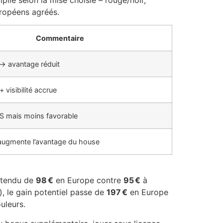
uropéens agréés.
Commentaire
 → avantage réduit
+ visibilité accrue
S mais moins favorable
augmente l’avantage du house
attendu de
98 €
en Europe contre
95 €
à
, le gain potentiel passe de
197 €
en Europe
uleurs.