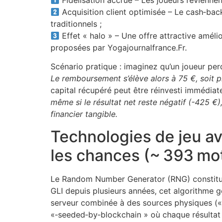
Acquisition client optimisée – Le cash‑bac
traditionnels ;
Effet «​ halo ​» – Une offre attractive amé
proposées par Yogajournalfrance.Fr.
Scénario pratique : imaginez qu’un joueur pe
Le remboursement s’élève alors à 75 €, soit p
capital récupéré peut être réinvesti immédiat
même si le résultat net reste négatif (-425 
financier tangible.
Technologies de jeu av
les chances (~ 393 mo
Le Random Number Generator (RNG) constitue l
GLI depuis plusieurs années, cet algorithme gé
serveur combinée à des sources physiques («
«‑seeded‑by‑blockchain » où chaque résultat 