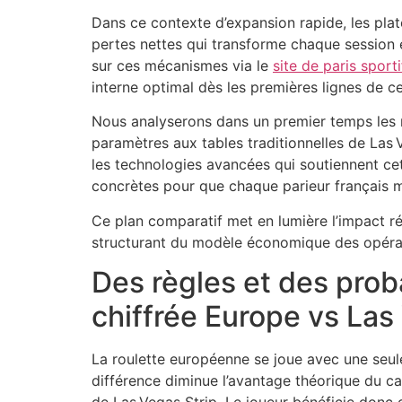
Dans ce contexte d’expansion rapide, les plat
pertes nettes qui transforme chaque session 
sur ces mécanismes via le
site de paris sporti
interne optimal dès les premières lignes de cet
Nous analyserons dans un premier temps les r
paramètres aux tables traditionnelles de Las
les technologies avancées qui soutiennent cet
concrètes pour que chaque parieur français m
Ce plan comparatif met en lumière l’impact rée
structurant du modèle économique des opérateu
Des règles et des proba
chiffrée Europe vs Las
La roulette européenne se joue avec une seul
différence diminue l’avantage théorique du ca
de Las Vegas Strip. Le joueur bénéficie donc d