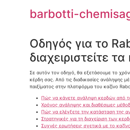
Aller
barbotti-chemisa
au
contenu
Οδηγός για το Ra
διαχειριστείτε τα
Σε αυτόν τον οδηγό, θα εξετάσουμε το χρ
κέρδη σας. Από τις διαδικασίες ανάληψης μέ
παιξίματος στην πλατφόρμα του καζίνο Rabo
Πώς να κάνετε ανάληψη κερδών από τ
Χρόνος ανάληψης και διαθέσιμες μέθο
Πώς να ελέγξετε την κατάσταση της α
Στρατηγικές για τη διαχείριση των κερ
Συχνές ερωτήσεις σχετικά με το καζίν