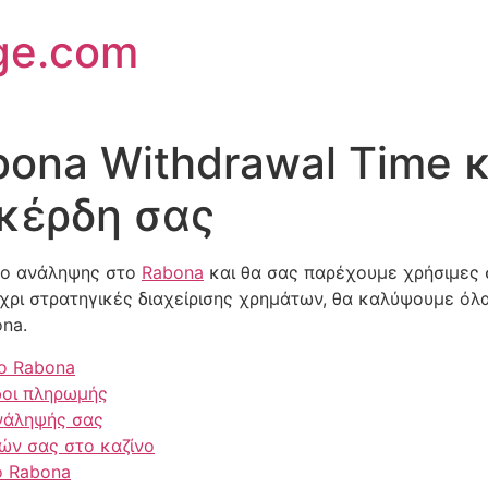
ge.com
bona Withdrawal Time 
 κέρδη σας
όνο ανάληψης στο
Rabona
και θα σας παρέχουμε χρήσιμες σ
χρι στρατηγικές διαχείρισης χρημάτων, θα καλύψουμε όλα
na.
ο Rabona
δοι πληρωμής
νάληψής σας
δών σας στο καζίνο
ο Rabona