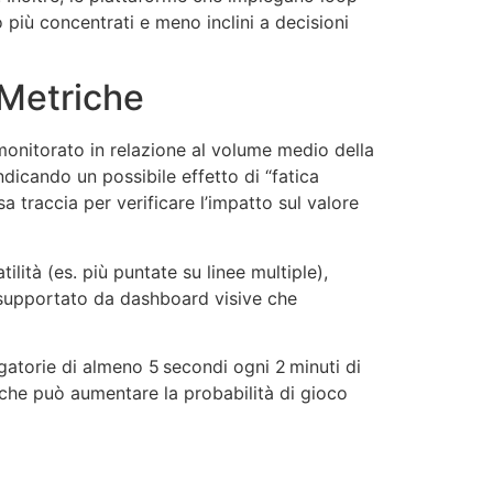
più concentrati e meno inclini a decisioni
 Metriche
monitorato in relazione al volume medio della
dicando un possibile effetto di “fatica
a traccia per verificare l’impatto sul valore
lità (es. più puntate su linee multiple),
 supportato da dashboard visive che
gatorie di almeno 5 secondi ogni 2 minuti di
 che può aumentare la probabilità di gioco