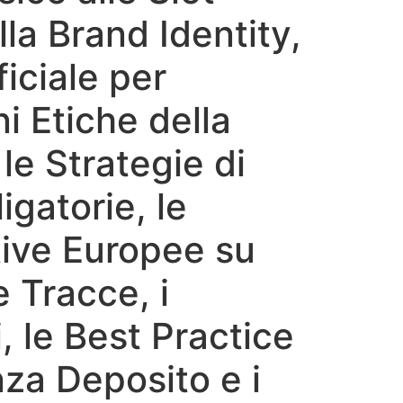
lla Brand Identity,
ficiale per
i Etiche della
le Strategie di
gatorie, le
tive Europee su
e Tracce, i
i, le Best Practice
nza Deposito e i