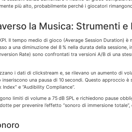
mente più alto, probabilmente perché i giocatori rimangono 
verso la Musica: Strumenti e
KPI. Il tempo medio di gioco (Average Session Duration) è 
so a una diminuzione del 8 % nella durata della sessione, in
nversion Rate) sono confrontati tra versioni A/B di una stess
ano i dati di clickstream e, se rilevano un aumento di volati
o inseriscono una pausa di 10 secondi. Questo approccio è
Index” e “Audibility Compliance”.
ngono limiti di volume a 75 dB SPL e richiedono pause obbli
otte per prevenire l’effetto “sonoro di immersione totale”,
onoro