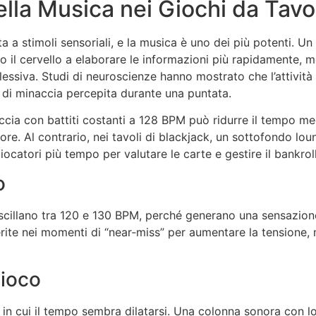
ella Musica nei Giochi da Tavo
a a stimoli sensoriali, e la musica è uno dei più potenti. 
 il cervello a elaborare le informazioni più rapidamente, m
flessiva. Studi di neuroscienze hanno mostrato che l’attivit
 di minaccia percepita durante una puntata.
accia con battiti costanti a 128 BPM può ridurre il tempo me
re. Al contrario, nei tavoli di blackjack, un sottofondo l
catori più tempo per valutare le carte e gestire il bankroll
o
scillano tra 120 e 130 BPM, perché generano una sensazione
ite nei momenti di “near‑miss” per aumentare la tensione,
Gioco
e in cui il tempo sembra dilatarsi. Una colonna sonora con l