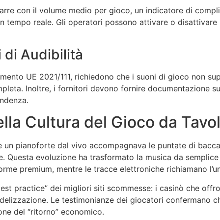
arre con il volume medio per gioco, un indicatore di compl
in tempo reale. Gli operatori possono attivare o disattivar
di Audibilità
amento UE 2021/111, richiedono che i suoni di gioco non supe
mpleta. Inoltre, i fornitori devono fornire documentazione su
endenza.
ella Cultura del Gioco da Tavo
e un pianoforte dal vivo accompagnava le puntate di baccara
e. Questa evoluzione ha trasformato la musica da semplic
forme premium, mentre le tracce elettroniche richiamano l’un
est practice” dei migliori siti scommesse: i casinò che offro
idelizzazione. Le testimonianze dei giocatori confermano c
ione del “ritorno” economico.