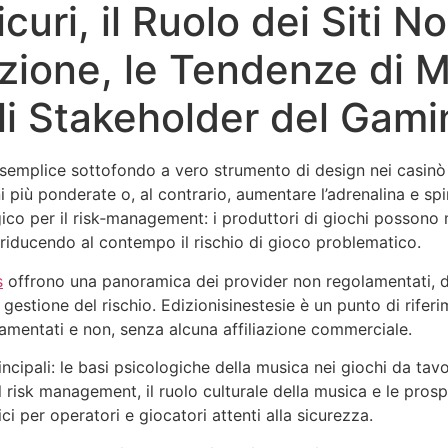
curi, il Ruolo dei Siti
azione, le Tendenze di M
li Stakeholder del Gami
a semplice sottofondo a vero strumento di design nei casin
oni più ponderate o, al contrario, aumentare l’adrenalina e sp
ico per il risk‑management: i produttori di giochi possono 
iducendo al contempo il rischio di gioco problematico.
s
offrono una panoramica dei provider non regolamentati, d
 gestione del rischio. Edizionisinestesie è un punto di rifer
lamentati e non, senza alcuna affiliazione commerciale.
rincipali: le basi psicologiche della musica nei giochi da tav
 risk management, il ruolo culturale della musica e le prosp
ci per operatori e giocatori attenti alla sicurezza.