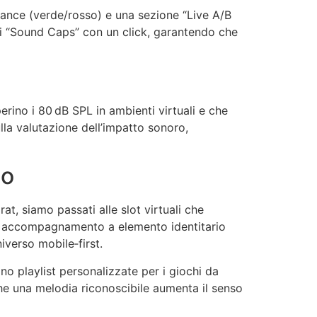
iance (verde/rosso) e una sezione “Live A/B
e i “Sound Caps” con un click, garantendo che
rino i 80 dB SPL in ambienti virtuali e che
lla valutazione dell’impatto sonoro,
lo
t, siamo passati alle slot virtuali che
e accompagnamento a elemento identitario
iverso mobile‑first.
no playlist personalizzate per i giochi da
he una melodia riconoscibile aumenta il senso