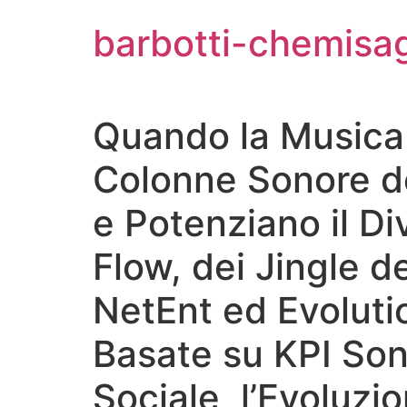
Aller
barbotti-chemisa
au
contenu
Quando la Musica 
Colonne Sonore de
e Potenziano il Di
Flow, dei Jingle d
NetEnt ed Evoluti
Basate su KPI Sono
Sociale, l’Evoluzio