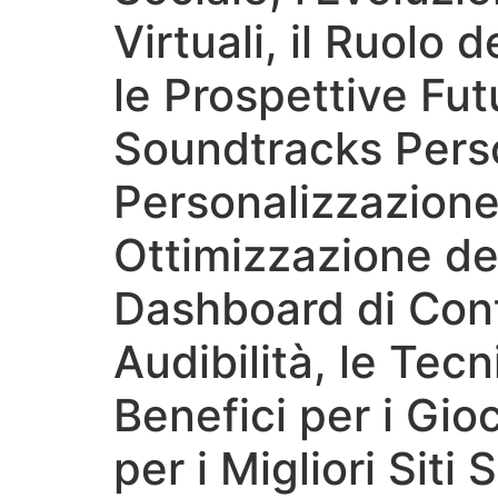
Virtuali, il Ruolo 
le Prospettive Futu
Soundtracks Person
Personalizzazione
Ottimizzazione de
Dashboard di Cont
Audibilità, le Tecn
Benefici per i Gioc
per i Migliori Sit