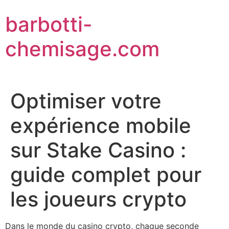
Aller
barbotti-
au
contenu
chemisage.com
Optimiser votre
expérience mobile
sur Stake Casino :
guide complet pour
les joueurs crypto
Dans le monde du casino crypto, chaque seconde