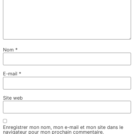
Nom
*
E-mail
*
Site web
Enregistrer mon nom, mon e-mail et mon site dans le
navigateur pour mon prochain commentaire.