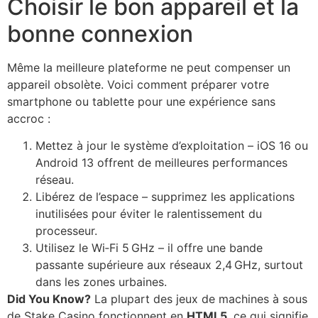
Choisir le bon appareil et la
bonne connexion
Même la meilleure plateforme ne peut compenser un
appareil obsolète. Voici comment préparer votre
smartphone ou tablette pour une expérience sans
accroc :
Mettez à jour le système d’exploitation – iOS 16 ou
Android 13 offrent de meilleures performances
réseau.
Libérez de l’espace – supprimez les applications
inutilisées pour éviter le ralentissement du
processeur.
Utilisez le Wi‑Fi 5 GHz – il offre une bande
passante supérieure aux réseaux 2,4 GHz, surtout
dans les zones urbaines.
Did You Know?
La plupart des jeux de machines à sous
de Stake Casino fonctionnent en
HTML5
, ce qui signifie