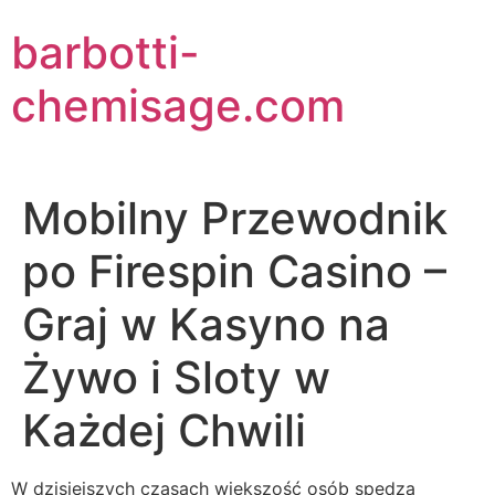
Aller
barbotti-
au
contenu
chemisage.com
Mobilny Przewodnik
po Firespin Casino –
Graj w Kasyno na
Żywo i Sloty w
Każdej Chwili
W dzisiejszych czasach większość osób spędza