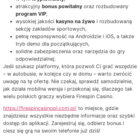
atrakcyjny
bonus powitalny
oraz rozbudowany
program VIP
,
wysokiej jakości
kasyno na żywo
i rozbudowaną
sekcję zakładów sportowych,
pełną responsywność na Androidzie i iOS, a także
tryb demo dla początkujących,
solidne zabezpieczenia oraz narzędzia do gry
odpowiedzialnej.
Jeśli szukasz platformy, która pozwoli Ci grać wszędzie
– w autobusie, w kolejce czy w domu – warto zwrócić
uwagę na tę ofertę. Nie czekaj, sprawdź samodzielnie,
jak działa mobilna wersja i przekonaj się, dlaczego tak
wielu polskich graczy wybiera Firespin Casino.
https://firespincasinopl.com.pl/
to miejsce, gdzie
znajdziesz wszystkie niezbędne informacje oraz szybki
dostęp do aplikacji. Zarejestruj się, odbierz bonus i
ciesz się grą na swoim telefonie już dziś!