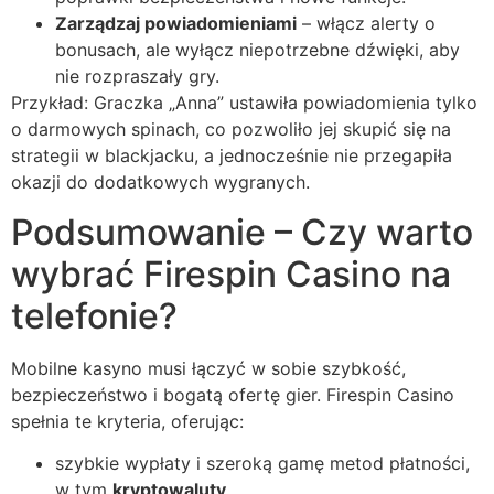
Zarządzaj powiadomieniami
– włącz alerty o
bonusach, ale wyłącz niepotrzebne dźwięki, aby
nie rozpraszały gry.
Przykład: Graczka „Anna” ustawiła powiadomienia tylko
o darmowych spinach, co pozwoliło jej skupić się na
strategii w blackjacku, a jednocześnie nie przegapiła
okazji do dodatkowych wygranych.
Podsumowanie – Czy warto
wybrać Firespin Casino na
telefonie?
Mobilne kasyno musi łączyć w sobie szybkość,
bezpieczeństwo i bogatą ofertę gier. Firespin Casino
spełnia te kryteria, oferując:
szybkie wypłaty i szeroką gamę metod płatności,
w tym
kryptowaluty
,