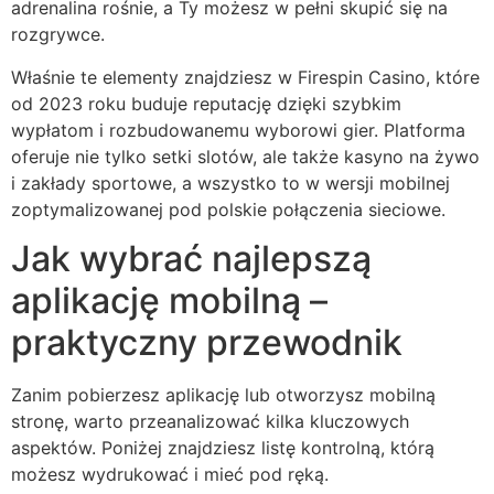
adrenalina rośnie, a Ty możesz w pełni skupić się na
rozgrywce.
Właśnie te elementy znajdziesz w Firespin Casino, które
od 2023 roku buduje reputację dzięki szybkim
wypłatom i rozbudowanemu wyborowi gier. Platforma
oferuje nie tylko setki slotów, ale także kasyno na żywo
i zakłady sportowe, a wszystko to w wersji mobilnej
zoptymalizowanej pod polskie połączenia sieciowe.
Jak wybrać najlepszą
aplikację mobilną –
praktyczny przewodnik
Zanim pobierzesz aplikację lub otworzysz mobilną
stronę, warto przeanalizować kilka kluczowych
aspektów. Poniżej znajdziesz listę kontrolną, którą
możesz wydrukować i mieć pod ręką.