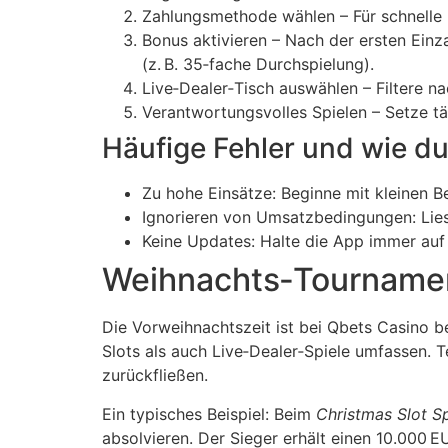
Zahlungsmethode wählen – Für schnelle E
Bonus aktivieren – Nach der ersten Ei
(z. B. 35‑fache Durchspielung).
Live‑Dealer‑Tisch auswählen – Filtere n
Verantwortungsvolles Spielen – Setze tä
Häufige Fehler und wie du
Zu hohe Einsätze: Beginne mit kleinen B
Ignorieren von Umsatzbedingungen: Lies
Keine Updates: Halte die App immer auf
Weihnachts‑Tournamen
Die Vorweihnachtszeit ist bei Qbets Casino b
Slots als auch Live‑Dealer‑Spiele umfassen. 
zurückfließen.
Ein typisches Beispiel: Beim
Christmas Slot Sp
absolvieren. Der Sieger erhält einen 10.000 