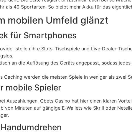
r als 40 Sportarten. So bleibt mehr Akku für das eigentlich
m mobilen Umfeld glänzt
thek für Smartphones
vider stellen ihre Slots, Tischspiele und Live‑Dealer‑Tische
gslos.
isch an die Auflösung des Geräts angepasst, sodass jedes D
es Caching werden die meisten Spiele in weniger als zwei S
r mobile Spieler
 bei Auszahlungen. Qbets Casino hat hier einen klaren Vorte
 von Minuten auf gängige E‑Wallets wie Skrill oder Netelle
ger.
im Handumdrehen