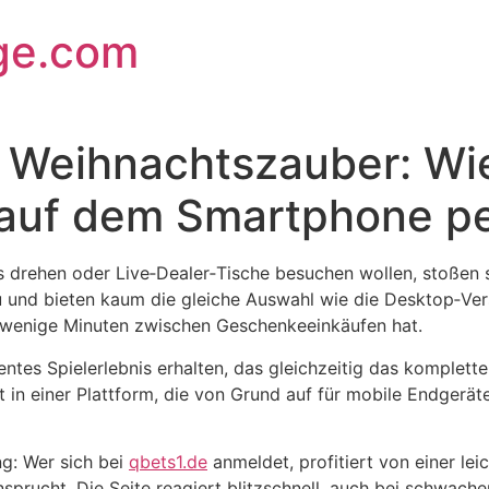
ge.com
 Weihnachtszauber: Wi
 auf dem Smartphone pe
ots drehen oder Live‑Dealer‑Tische besuchen wollen, stoßen
 und bieten kaum die gleiche Auswahl wie die Desktop‑Vers
 wenige Minuten zwischen Geschenkeeinkäufen hat.
ientes Spielerlebnis erhalten, das gleichzeitig das komple
n einer Plattform, die von Grund auf für mobile Endgeräte 
ng: Wer sich bei
qbets1.de
anmeldet, profitiert von einer l
rucht. Die Seite reagiert blitzschnell, auch bei schwache