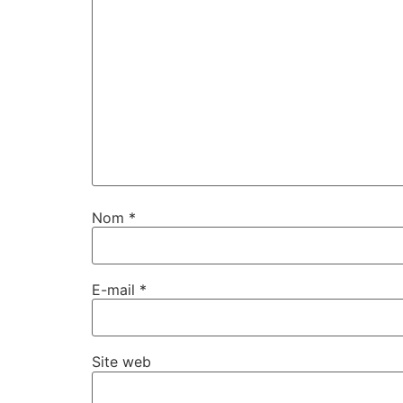
Nom
*
E-mail
*
Site web