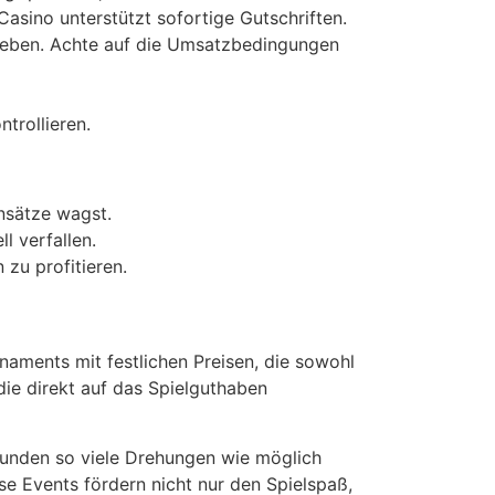
asino unterstützt sofortige Gutschriften.
ieben. Achte auf die Umsatzbedingungen
trollieren.
nsätze wagst.
 verfallen.
zu profitieren.
naments mit festlichen Preisen, die sowohl
die direkt auf das Spielguthaben
tunden so viele Drehungen wie möglich
se Events fördern nicht nur den Spielspaß,