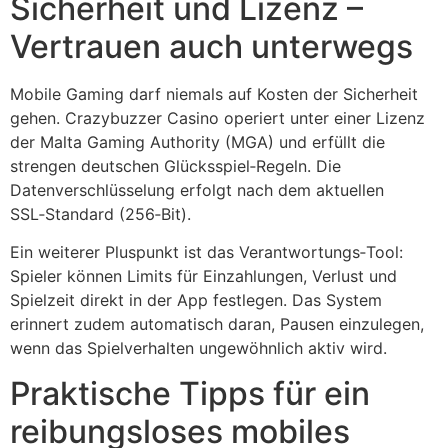
Sicherheit und Lizenz –
Vertrauen auch unterwegs
Mobile Gaming darf niemals auf Kosten der Sicherheit
gehen. Crazybuzzer Casino operiert unter einer Lizenz
der Malta Gaming Authority (MGA) und erfüllt die
strengen deutschen Glücksspiel‑Regeln. Die
Datenverschlüsselung erfolgt nach dem aktuellen
SSL‑Standard (256‑Bit).
Ein weiterer Pluspunkt ist das Verantwortungs‑Tool:
Spieler können Limits für Einzahlungen, Verlust und
Spielzeit direkt in der App festlegen. Das System
erinnert zudem automatisch daran, Pausen einzulegen,
wenn das Spielverhalten ungewöhnlich aktiv wird.
Praktische Tipps für ein
reibungsloses mobiles