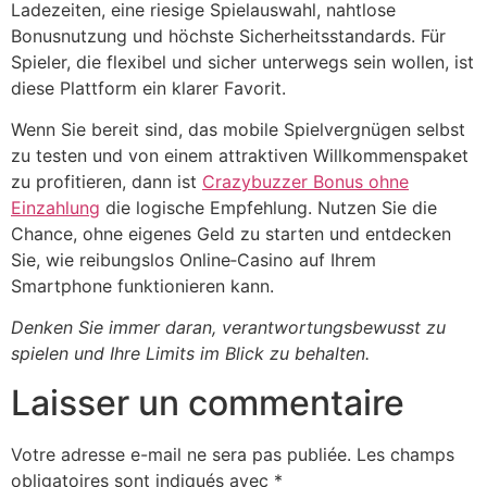
Ladezeiten, eine riesige Spielauswahl, nahtlose
Bonusnutzung und höchste Sicherheitsstandards. Für
Spieler, die flexibel und sicher unterwegs sein wollen, ist
diese Plattform ein klarer Favorit.
Wenn Sie bereit sind, das mobile Spielvergnügen selbst
zu testen und von einem attraktiven Willkommenspaket
zu profitieren, dann ist
Crazybuzzer Bonus ohne
Einzahlung
die logische Empfehlung. Nutzen Sie die
Chance, ohne eigenes Geld zu starten und entdecken
Sie, wie reibungslos Online‑Casino auf Ihrem
Smartphone funktionieren kann.
Denken Sie immer daran, verantwortungsbewusst zu
spielen und Ihre Limits im Blick zu behalten.
Laisser un commentaire
Votre adresse e-mail ne sera pas publiée.
Les champs
obligatoires sont indiqués avec
*