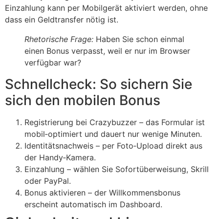
Einzahlung kann per Mobilgerät aktiviert werden, ohne
dass ein Geldtransfer nötig ist.
Rhetorische Frage:
Haben Sie schon einmal
einen Bonus verpasst, weil er nur im Browser
verfügbar war?
Schnellcheck: So sichern Sie
sich den mobilen Bonus
Registrierung bei Crazybuzzer – das Formular ist
mobil‑optimiert und dauert nur wenige Minuten.
Identitätsnachweis – per Foto‑Upload direkt aus
der Handy‑Kamera.
Einzahlung – wählen Sie Sofortüberweisung, Skrill
oder PayPal.
Bonus aktivieren – der Willkommensbonus
erscheint automatisch im Dashboard.