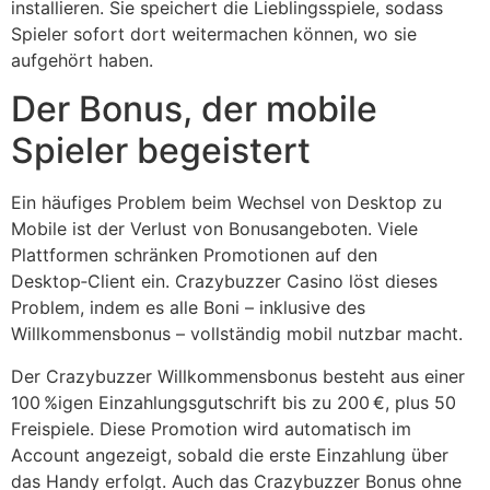
installieren. Sie speichert die Lieblingsspiele, sodass
Spieler sofort dort weitermachen können, wo sie
aufgehört haben.
Der Bonus, der mobile
Spieler begeistert
Ein häufiges Problem beim Wechsel von Desktop zu
Mobile ist der Verlust von Bonusangeboten. Viele
Plattformen schränken Promotionen auf den
Desktop‑Client ein. Crazybuzzer Casino löst dieses
Problem, indem es alle Boni – inklusive des
Willkommensbonus – vollständig mobil nutzbar macht.
Der Crazybuzzer Willkommensbonus besteht aus einer
100 %igen Einzahlungsgutschrift bis zu 200 €, plus 50
Freispiele. Diese Promotion wird automatisch im
Account angezeigt, sobald die erste Einzahlung über
das Handy erfolgt. Auch das Crazybuzzer Bonus ohne