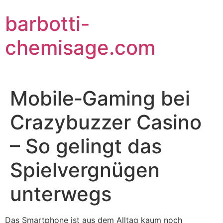
Aller
barbotti-
au
contenu
chemisage.com
Mobile‑Gaming bei
Crazybuzzer Casino
– So gelingt das
Spielvergnügen
unterwegs
Das Smartphone ist aus dem Alltag kaum noch