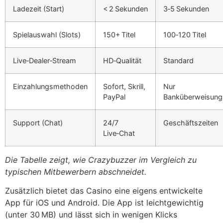
Ladezeit (Start)
< 2 Sekunden
3‑5 Sekunden
Spielauswahl (Slots)
150+ Titel
100‑120 Titel
Live‑Dealer‑Stream
HD‑Qualität
Standard
Einzahlungsmethoden
Sofort, Skrill,
Nur
PayPal
Banküberweisung
Support (Chat)
24/7
Geschäftszeiten
Live‑Chat
Die Tabelle zeigt, wie Crazybuzzer im Vergleich zu
typischen Mitbewerbern abschneidet.
Zusätzlich bietet das Casino eine eigens entwickelte
App für iOS und Android. Die App ist leichtgewichtig
(unter 30 MB) und lässt sich in wenigen Klicks