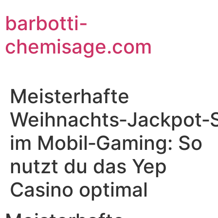
Aller
barbotti-
au
contenu
chemisage.com
Meisterhafte
Weihnachts‑Jackpot‑S
im Mobil‑Gaming: So
nutzt du das Yep
Casino optimal