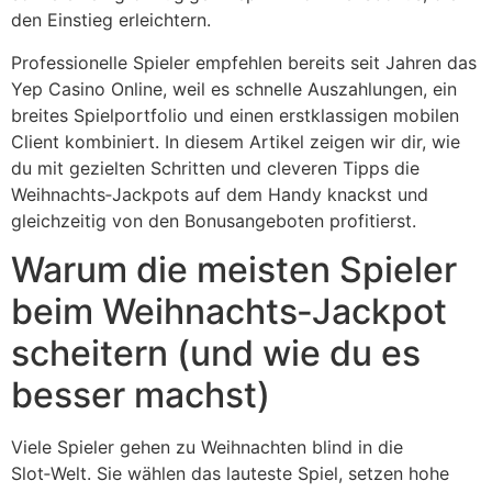
den Einstieg erleichtern.
Professionelle Spieler empfehlen bereits seit Jahren das
Yep Casino Online, weil es schnelle Auszahlungen, ein
breites Spielportfolio und einen erstklassigen mobilen
Client kombiniert. In diesem Artikel zeigen wir dir, wie
du mit gezielten Schritten und cleveren Tipps die
Weihnachts‑Jackpots auf dem Handy knackst und
gleichzeitig von den Bonusangeboten profitierst.
Warum die meisten Spieler
beim Weihnachts‑Jackpot
scheitern (und wie du es
besser machst)
Viele Spieler gehen zu Weihnachten blind in die
Slot‑Welt. Sie wählen das lauteste Spiel, setzen hohe