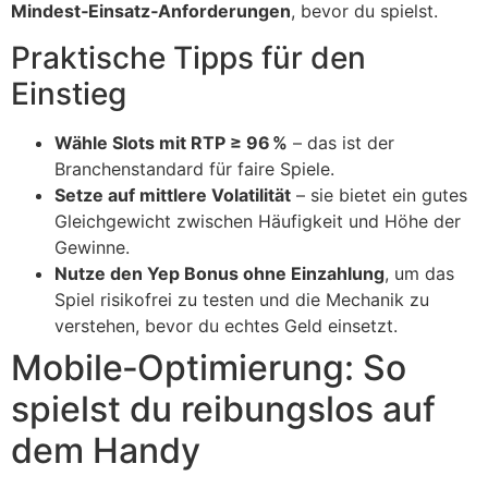
Mindest‑Einsatz‑Anforderungen
, bevor du spielst.
Praktische Tipps für den
Einstieg
Wähle Slots mit RTP ≥ 96 %
– das ist der
Branchenstandard für faire Spiele.
Setze auf mittlere Volatilität
– sie bietet ein gutes
Gleichgewicht zwischen Häufigkeit und Höhe der
Gewinne.
Nutze den Yep Bonus ohne Einzahlung
, um das
Spiel risikofrei zu testen und die Mechanik zu
verstehen, bevor du echtes Geld einsetzt.
Mobile‑Optimierung: So
spielst du reibungslos auf
dem Handy