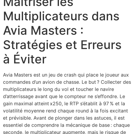
Maîtriser les
Multiplicateurs dans
Avia Masters :
Stratégies et Erreurs
à Éviter
Avia Masters est un jeu de crash qui place le joueur aux
commandes d’un avion de chasse. Le but ? Collecter des
multiplicateurs le long du vol et toucher le navire
d’atterrissage avant que le compteur ne s’effondre. Le
gain maximal atteint x250, le RTP s’établit à 97 % et la
volatilité moyenne rend chaque round à la fois excitant
et prévisible. Avant de plonger dans les astuces, il est
essentiel de comprendre la mécanique de base : chaque
seconde, le multiplicateur augmente, mais le risque de