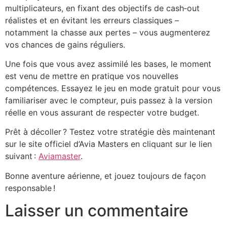
multiplicateurs, en fixant des objectifs de cash‑out
réalistes et en évitant les erreurs classiques –
notamment la chasse aux pertes – vous augmenterez
vos chances de gains réguliers.
Une fois que vous avez assimilé les bases, le moment
est venu de mettre en pratique vos nouvelles
compétences. Essayez le jeu en mode gratuit pour vous
familiariser avec le compteur, puis passez à la version
réelle en vous assurant de respecter votre budget.
Prêt à décoller ? Testez votre stratégie dès maintenant
sur le site officiel d’Avia Masters en cliquant sur le lien
suivant :
Aviamaster
.
Bonne aventure aérienne, et jouez toujours de façon
responsable !
Laisser un commentaire