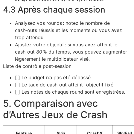
4.3 Après chaque session
Analysez vos rounds : notez le nombre de
cash‑outs réussis et les moments où vous avez
trop attendu.
Ajustez votre objectif : si vous avez atteint le
cash‑out 80 % du temps, vous pouvez augmenter
légèrement le multiplicateur visé.
Liste de contrôle post‑session
[ ] Le budget n’a pas été dépassé.
[ ] Le taux de cash‑out atteint l’objectif fixé.
[ ] Les notes de chaque round sont enregistrées.
5. Comparaison avec
d’Autres Jeux de Crash
Feature
Avia
CrashX
SkyFall