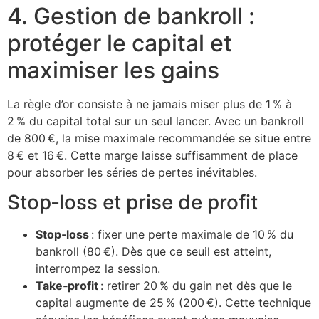
4. Gestion de bankroll :
protéger le capital et
maximiser les gains
La règle d’or consiste à ne jamais miser plus de 1 % à
2 % du capital total sur un seul lancer. Avec un bankroll
de 800 €, la mise maximale recommandée se situe entre
8 € et 16 €. Cette marge laisse suffisamment de place
pour absorber les séries de pertes inévitables.
Stop‑loss et prise de profit
Stop‑loss
: fixer une perte maximale de 10 % du
bankroll (80 €). Dès que ce seuil est atteint,
interrompez la session.
Take‑profit
: retirer 20 % du gain net dès que le
capital augmente de 25 % (200 €). Cette technique