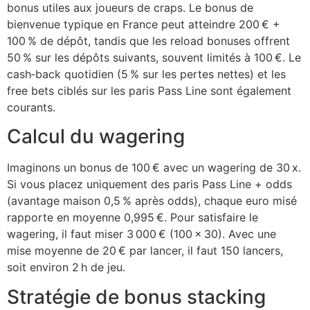
bonus utiles aux joueurs de craps. Le bonus de
bienvenue typique en France peut atteindre 200 € +
100 % de dépôt, tandis que les reload bonuses offrent
50 % sur les dépôts suivants, souvent limités à 100 €. Le
cash‑back quotidien (5 % sur les pertes nettes) et les
free bets ciblés sur les paris Pass Line sont également
courants.
Calcul du wagering
Imaginons un bonus de 100 € avec un wagering de 30 x.
Si vous placez uniquement des paris Pass Line + odds
(avantage maison 0,5 % après odds), chaque euro misé
rapporte en moyenne 0,995 €. Pour satisfaire le
wagering, il faut miser 3 000 € (100 × 30). Avec une
mise moyenne de 20 € par lancer, il faut 150 lancers,
soit environ 2 h de jeu.
Stratégie de bonus stacking