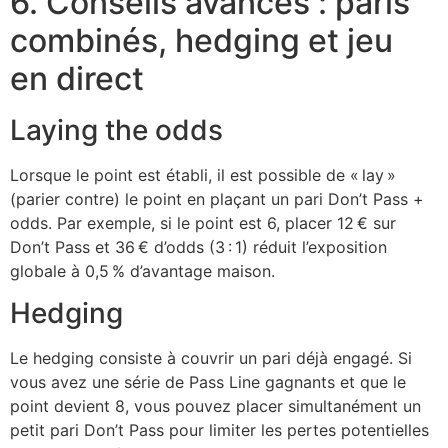
6. Conseils avancés : paris
combinés, hedging et jeu
en direct
Laying the odds
Lorsque le point est établi, il est possible de « lay »
(parier contre) le point en plaçant un pari Don’t Pass +
odds. Par exemple, si le point est 6, placer 12 € sur
Don’t Pass et 36 € d’odds (3 : 1) réduit l’exposition
globale à 0,5 % d’avantage maison.
Hedging
Le hedging consiste à couvrir un pari déjà engagé. Si
vous avez une série de Pass Line gagnants et que le
point devient 8, vous pouvez placer simultanément un
petit pari Don’t Pass pour limiter les pertes potentielles