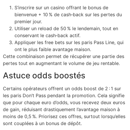
S’inscrire sur un casino offrant le bonus de
bienvenue + 10 % de cash‑back sur les pertes du
premier jour.
Utiliser un reload de 50 % le lendemain, tout en
conservant le cash‑back actif.
Appliquer les free bets sur les paris Pass Line, qui
ont le plus faible avantage maison.
Cette combinaison permet de récupérer une partie des
pertes tout en augmentant le volume de jeu rentable.
Astuce odds boostés
Certains opérateurs offrent un odds boost de 2 : 1 sur
les paris Don’t Pass pendant la promotion. Cela signifie
que pour chaque euro d’odds, vous recevez deux euros
de gain, réduisant drastiquement l’avantage maison à
moins de 0,5 %. Priorisez ces offres, surtout lorsqu’elles
sont couplées à un bonus de dépôt.