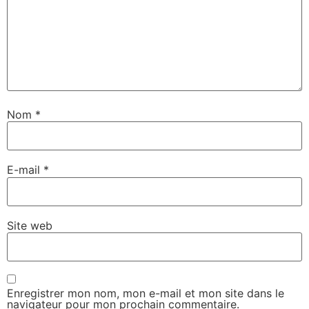
Nom
*
E-mail
*
Site web
Enregistrer mon nom, mon e-mail et mon site dans le
navigateur pour mon prochain commentaire.