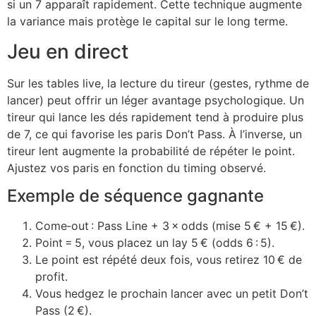
si un 7 apparaît rapidement. Cette technique augmente
la variance mais protège le capital sur le long terme.
Jeu en direct
Sur les tables live, la lecture du tireur (gestes, rythme de
lancer) peut offrir un léger avantage psychologique. Un
tireur qui lance les dés rapidement tend à produire plus
de 7, ce qui favorise les paris Don’t Pass. À l’inverse, un
tireur lent augmente la probabilité de répéter le point.
Ajustez vos paris en fonction du timing observé.
Exemple de séquence gagnante
Come‑out : Pass Line + 3 × odds (mise 5 € + 15 €).
Point = 5, vous placez un lay 5 € (odds 6 : 5).
Le point est répété deux fois, vous retirez 10 € de
profit.
Vous hedgez le prochain lancer avec un petit Don’t
Pass (2 €).