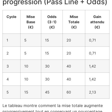
progression (Pass Line + Odds)
Cycle
Mise
Odds
Mise
Gain
Base
(3 : 1)
Totale
attendu
(€)
(€)
(€)
(€)
1
5
15
20
0,71
2
5
15
20
0,71
3
10
30
40
1,42
4
10
30
40
1,42
5
15
45
60
2,13
Le tableau montre comment la mise totale augmente
progressivement tout en conservant un pourcentage