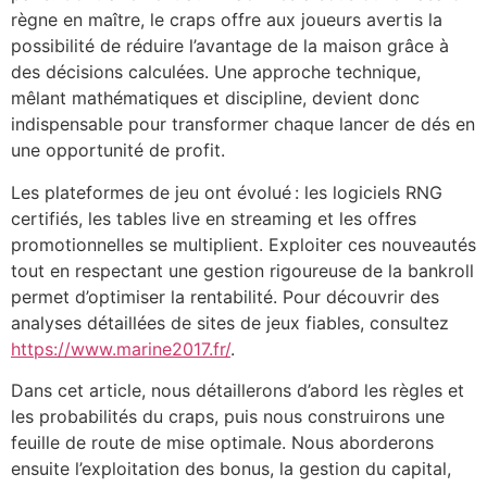
règne en maître, le craps offre aux joueurs avertis la
possibilité de réduire l’avantage de la maison grâce à
des décisions calculées. Une approche technique,
mêlant mathématiques et discipline, devient donc
indispensable pour transformer chaque lancer de dés en
une opportunité de profit.
Les plateformes de jeu ont évolué : les logiciels RNG
certifiés, les tables live en streaming et les offres
promotionnelles se multiplient. Exploiter ces nouveautés
tout en respectant une gestion rigoureuse de la bankroll
permet d’optimiser la rentabilité. Pour découvrir des
analyses détaillées de sites de jeux fiables, consultez
https://www.marine2017.fr/
.
Dans cet article, nous détaillerons d’abord les règles et
les probabilités du craps, puis nous construirons une
feuille de route de mise optimale. Nous aborderons
ensuite l’exploitation des bonus, la gestion du capital,