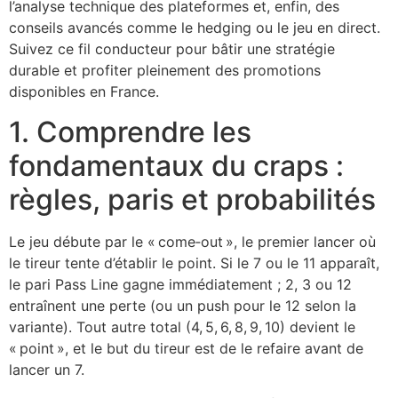
l’analyse technique des plateformes et, enfin, des
conseils avancés comme le hedging ou le jeu en direct.
Suivez ce fil conducteur pour bâtir une stratégie
durable et profiter pleinement des promotions
disponibles en France.
1. Comprendre les
fondamentaux du craps :
règles, paris et probabilités
Le jeu débute par le « come‑out », le premier lancer où
le tireur tente d’établir le point. Si le 7 ou le 11 apparaît,
le pari Pass Line gagne immédiatement ; 2, 3 ou 12
entraînent une perte (ou un push pour le 12 selon la
variante). Tout autre total (4, 5, 6, 8, 9, 10) devient le
« point », et le but du tireur est de le refaire avant de
lancer un 7.