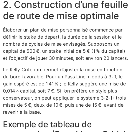
2. Construction d’une feuille
de route de mise optimale
Élaborer un plan de mise personnalisé commence par
définir le stake de départ, la durée de la session et le
nombre de cycles de mise envisagés. Supposons un
capital de 500 €, un stake initial de 5 € (1 % du capital)
et l’objectif de jouer 30 minutes, soit environ 20 lancers.
Le Kelly Criterion permet d’ajuster la mise en fonction
du bord favorable. Pour un Pass Line + odds à 3 : 1, le
gain espéré est de 1,41 % ; le Kelly suggère une mise de
0,014 × capital, soit 7 €. Si l’on préfère un style plus
conservateur, on peut appliquer le système 3‑2‑1 : trois
mises de 5 €, deux de 10 €, puis une de 15 €, avant de
revenir à la base.
Exemple de tableau de