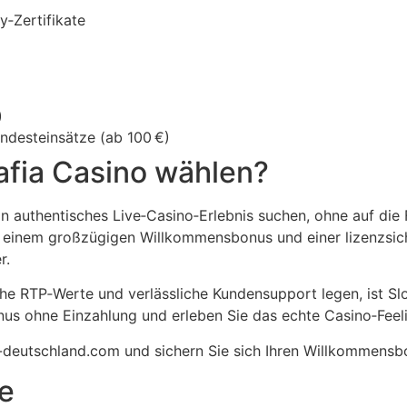
‑Zertifikate
)
ndesteinsätze (ab 100 €)
mafia Casino wählen?
ein authentisches Live‑Casino‑Erlebnis suchen, ohne auf die F
, einem großzügigen Willkommensbonus und einer lizenzsi
r.
he RTP‑Werte und verlässliche Kundensupport legen, ist Slo
nus ohne Einzahlung und erleben Sie das echte Casino‑Feel
-deutschland.com und sichern Sie sich Ihren Willkommensb
e