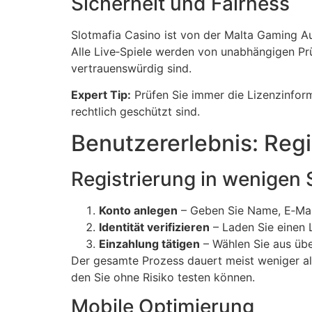
Sicherheit und Fairness
Slotmafia Casino ist von der Malta Gaming Au
Alle Live‑Spiele werden von unabhängigen Prü
vertrauenswürdig sind.
Expert Tip:
Prüfen Sie immer die Lizenzinform
rechtlich geschützt sind.
Benutzererlebnis: Regi
Registrierung in wenigen 
Konto anlegen
– Geben Sie Name, E‑Mai
Identität verifizieren
– Laden Sie einen 
Einzahlung tätigen
– Wählen Sie aus übe
Der gesamte Prozess dauert meist weniger als
den Sie ohne Risiko testen können.
Mobile Optimierung