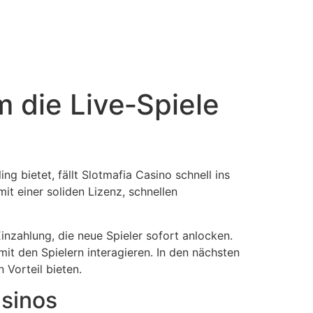
m die Live‑Spiele
g bietet, fällt Slotmafia Casino schnell ins
 mit einer soliden Lizenz, schnellen
inzahlung, die neue Spieler sofort anlocken.
it den Spielern interagieren. In den nächsten
 Vorteil bieten.
sinos