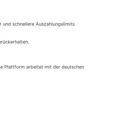
 und schnellere Auszahlungslimits
urückerhalten.
ie Plattform arbeitet mit der deutschen