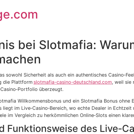
ge.com
nis bei Slotmafia: Waru
 machen
sowohl Sicherheit als auch ein authentisches Casino‑Feelin
g die Plattform
slotmafia-casino-deutschland.com
, weil sie
Casino‑Portfolio überzeugt.
 Slotmafia Willkommensbonus und ein Slotmafia Bonus ohne E
iegt im Live‑Casino‑Bereich, wo echte Dealer in Echtzeit m
ele im Vergleich zu herkömmlichen Online‑Slots einen klaren
d Funktionsweise des Live‑Ca