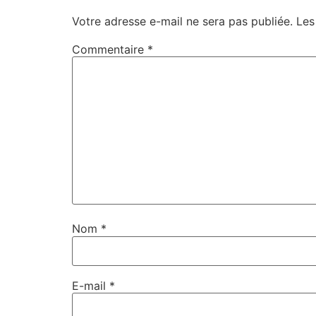
Votre adresse e-mail ne sera pas publiée.
Les
Commentaire
*
Nom
*
E-mail
*