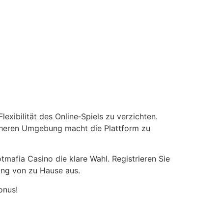
lexibilität des Online‑Spiels zu verzichten.
cheren Umgebung macht die Plattform zu
tmafia Casino die klare Wahl. Registrieren Sie
ing von zu Hause aus.
onus!