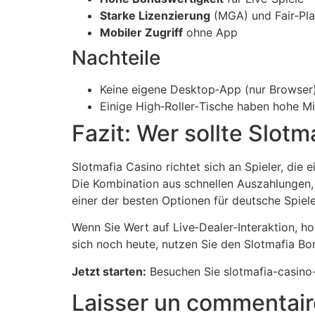
Starke Lizenzierung
(MGA) und Fair‑Play
Mobiler Zugriff
ohne App
Nachteile
Keine eigene Desktop‑App (nur Browser
Einige High‑Roller‑Tische haben hohe Mi
Fazit: Wer sollte Slot
Slotmafia Casino richtet sich an Spieler, die 
Die Kombination aus schnellen Auszahlungen
einer der besten Optionen für deutsche Spiele
Wenn Sie Wert auf Live‑Dealer‑Interaktion, ho
sich noch heute, nutzen Sie den Slotmafia Bo
Jetzt starten:
Besuchen Sie slotmafia-casino
Laisser un commentair