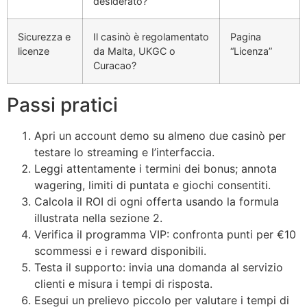
desiderato?
Sicurezza e
Il casinò è regolamentato
Pagina
licenze
da Malta, UKGC o
“Licenza”
Curacao?
Passi pratici
Apri un account demo su almeno due casinò per
testare lo streaming e l’interfaccia.
Leggi attentamente i termini dei bonus; annota
wagering, limiti di puntata e giochi consentiti.
Calcola il ROI di ogni offerta usando la formula
illustrata nella sezione 2.
Verifica il programma VIP: confronta punti per €10
scommessi e i reward disponibili.
Testa il supporto: invia una domanda al servizio
clienti e misura i tempi di risposta.
Esegui un prelievo piccolo per valutare i tempi di