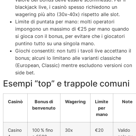
blackjack live, i casinò spesso richiedono un
wagering più alto (30x‑40x) rispetto alle slot.
Limite di puntata per mano: molti operatori
impongono un massimo di €25 per mano quando
si gioca con il bonus, per evitare che i giocatori
puntino tutto su una singola mano.
Giochi consentiti: non tutti i tavoli live accettano il
bonus; alcuni lo limitano alle varianti classiche
(European, Classic) mentre escludono versioni con
side bet.
Esempi “top” e trappole comuni
Casinò
Bonus di
Wagering
Limite
Note
benvenuto
per
mano
Casino
100 % fino
30x
€20
Valido