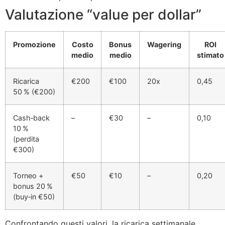
Valutazione “value per dollar”
Promozione
Costo
Bonus
Wagering
ROI
medio
medio
stimato
Ricarica
€200
€100
20x
0,45
50 % (€200)
Cash‑back
–
€30
–
0,10
10 %
(perdita
€300)
Torneo +
€50
€10
–
0,20
bonus 20 %
(buy‑in €50)
Confrontando questi valori, la ricarica settimanale