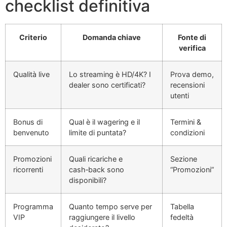
checklist definitiva
Criterio
Domanda chiave
Fonte di
verifica
Qualità live
Lo streaming è HD/4K? I
Prova demo,
dealer sono certificati?
recensioni
utenti
Bonus di
Qual è il wagering e il
Termini &
benvenuto
limite di puntata?
condizioni
Promozioni
Quali ricariche e
Sezione
ricorrenti
cash‑back sono
“Promozioni”
disponibili?
Programma
Quanto tempo serve per
Tabella
VIP
raggiungere il livello
fedeltà