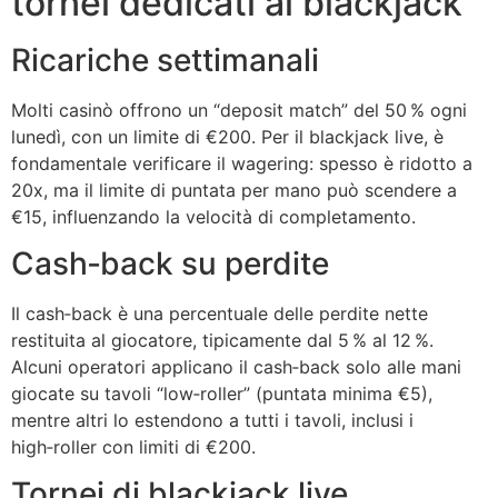
tornei dedicati al blackjack
Ricariche settimanali
Molti casinò offrono un “deposit match” del 50 % ogni
lunedì, con un limite di €200. Per il blackjack live, è
fondamentale verificare il wagering: spesso è ridotto a
20x, ma il limite di puntata per mano può scendere a
€15, influenzando la velocità di completamento.
Cash‑back su perdite
Il cash‑back è una percentuale delle perdite nette
restituita al giocatore, tipicamente dal 5 % al 12 %.
Alcuni operatori applicano il cash‑back solo alle mani
giocate su tavoli “low‑roller” (puntata minima €5),
mentre altri lo estendono a tutti i tavoli, inclusi i
high‑roller con limiti di €200.
Tornei di blackjack live