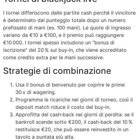
I tornei differiscono dalle partite cash perché il vincitore
è determinato dal punteggio totale dopo un numero
prefissato di mani (es. 100 mani). Le quote di ingresso
variano da €10 a €100, e il premio può raggiungere
€10 000. I tornei spesso includono un “bonus di
iscrizione” del 20 % sul buy‑in, che viene accreditato
come credito extra per le mani successive.
Strategie di combinazione
Usa il bonus di benvenuto per coprire le prime
30 x di wagering.
Programma le ricariche nei giorni di torneo, così il
deposit match riduce il costo del buy‑in.
Approfitta del cash‑back nei giorni di perdita: se il
bankroll scende sotto €200, il cash‑back del 10 %
restituisce €20, che può essere reinvestito in un
tavolo a puntata più alta.