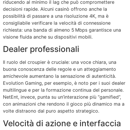
riducendo al minimo il lag che può compromettere
decisioni rapide. Alcuni casinò offrono anche la
possibilità di passare a una risoluzione 4K, ma è
consigliabile verificare la velocità di connessione
richiesta: una banda di almeno 5 Mbps garantisce una
visione fluida anche su dispositivi mobili.
Dealer professionali
Il ruolo del croupier è cruciale: una voce chiara, una
buona conoscenza delle regole e un atteggiamento
amichevole aumentano la sensazione di autenticità.
Evolution Gaming, per esempio, è noto per i suoi dealer
multilingue e per la formazione continua del personale.
NetEnt, invece, punta su un’interazione più “gamified”,
con animazioni che rendono il gioco più dinamico ma a
volte distraono dal puro aspetto strategico.
Velocità di azione e interfaccia