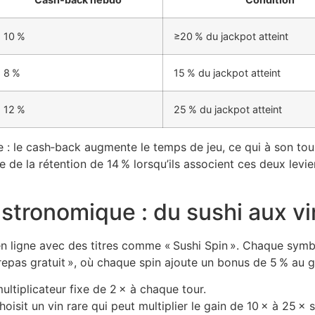
10 %
≥20 % du jackpot atteint
8 %
15 % du jackpot atteint
12 %
25 % du jackpot atteint
: le cash‑back augmente le temps de jeu, ce qui à son tou
 de la rétention de 14 % lorsqu’ils associent ces deux levie
astronomique : du sushi aux vi
s en ligne avec des titres comme « Sushi Spin ». Chaque symb
repas gratuit », où chaque spin ajoute un bonus de 5 % au ga
multiplicateur fixe de 2 × à chaque tour.
oisit un vin rare qui peut multiplier le gain de 10 × à 25 × s