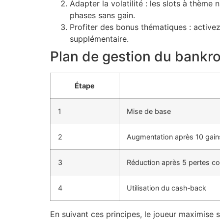
Adapter la volatilité : les slots à thème 
phases sans gain.
Profiter des bonus thématiques : active
supplémentaire.
Plan de gestion du bankro
Étape
1
Mise de base
2
Augmentation après 10 gain
3
Réduction après 5 pertes c
4
Utilisation du cash‑back
En suivant ces principes, le joueur maximise s