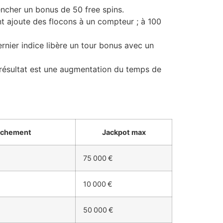
lencher un bonus de 50 free spins.
 ajoute des flocons à un compteur ; à 100
ernier indice libère un tour bonus avec un
e résultat est une augmentation du temps de
nchement
Jackpot max
75 000 €
10 000 €
50 000 €