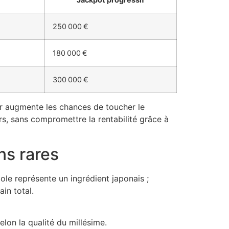
250 000 €
180 000 €
300 000 €
r augmente les chances de toucher le
rs, sans compromettre la rentabilité grâce à
ns rares
ole représente un ingrédient japonais ;
in total.
elon la qualité du millésime.