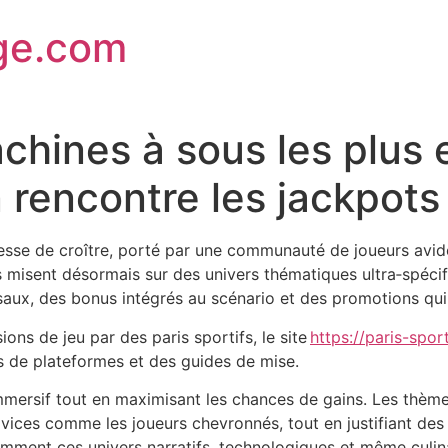
ge.com
hines à sous les plus e
 rencontre les jackpots
esse de croître, porté par une communauté de joueurs avid
s misent désormais sur des univers thématiques ultra‑spéci
saux, des bonus intégrés au scénario et des promotions qui f
ons de jeu par des paris sportifs, le site
https://paris-sport
s de plateformes et des guides de mise.
immersif tout en maximisant les chances de gains. Les thème
novices comme les joueurs chevronnés, tout en justifiant des
mment ces univers narratifs, technologiques et même culin