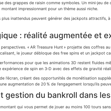
se des grappes de raisin comme symboles. Un mini‑jeu de d
un montant impressionnant pour un thème aussi niche.
plus inattendus peuvent générer des jackpots attractifs, à
gique : réalité augmentée et 
perspectives. « AR Treasure Hunt » projette des coffres au 
calisant, le joueur débloque des free spins et un jackpot c
performances pour que les animations 3D restent fluides m
ne expérience de spin en 3‑D avec des effets de gravité réa
de l’écran, créant des opportunités de monétisation suppl
 une augmentation de 20 % de l’engagement lorsqu’ils peuve
t gestion du bankroll dans les
n montant qui vous permet de jouer au moins 100 tours sans