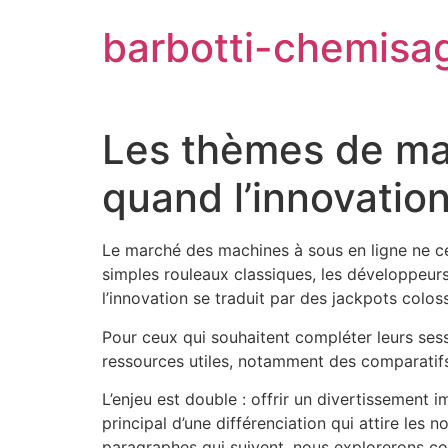
Aller
barbotti-chemisa
au
contenu
Les thèmes de mac
quand l’innovation
Le marché des machines à sous en ligne ne c
simples rouleaux classiques, les développeur
l’innovation se traduit par des jackpots colos
Pour ceux qui souhaitent compléter leurs sessi
ressources utiles, notamment des comparatif
L’enjeu est double : offrir un divertissement 
principal d’une différenciation qui attire les 
paragraphes qui suivent, nous explorerons co