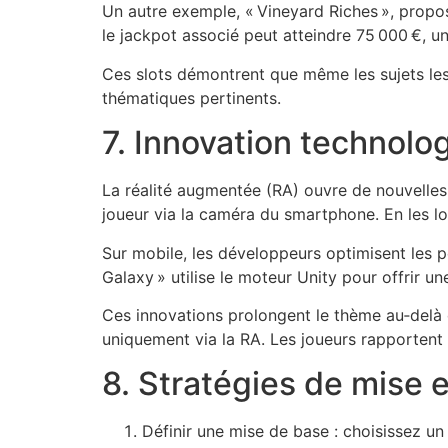
Un autre exemple, « Vineyard Riches », propo
le jackpot associé peut atteindre 75 000 €, 
Ces slots démontrent que même les sujets les 
thématiques pertinents.
7. Innovation technolo
La réalité augmentée (RA) ouvre de nouvelles 
joueur via la caméra du smartphone. En les lo
Sur mobile, les développeurs optimisent les 
Galaxy » utilise le moteur Unity pour offrir u
Ces innovations prolongent le thème au‑delà 
uniquement via la RA. Les joueurs rapportent
8. Stratégies de mise e
Définir une mise de base : choisissez u