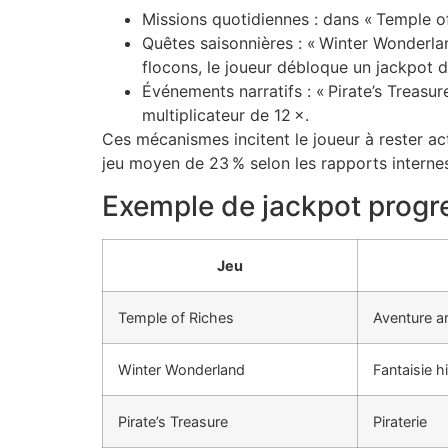
Missions quotidiennes : dans « Temple of
Quêtes saisonnières : « Winter Wonderl
flocons, le joueur débloque un jackpot d
Événements narratifs : « Pirate’s Treasur
multiplicateur de 12 ×.
Ces mécanismes incitent le joueur à rester ac
jeu moyen de 23 % selon les rapports interne
Exemple de jackpot progr
Jeu
Temple of Riches
Aventure a
Winter Wonderland
Fantaisie h
Pirate’s Treasure
Piraterie