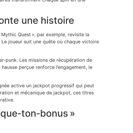
conte une histoire
 Mythic Quest », par exemple, revisite la
 Le joueur suit une quête où chaque victoire
er‑punk. Les missions de récupération de
 hausse perçue renforce l’engagement, le
gnée active un jackpot progressif qui peut
ration et mécanique de jackpot, ces titres
rative.
oque‑ton‑bonus »