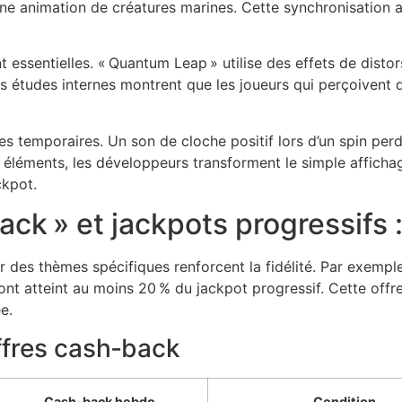
ne animation de créatures marines. Cette synchronisation a
essentielles. « Quantum Leap » utilise des effets de distor
 Les études internes montrent que les joueurs qui perçoivent 
s temporaires. Un son de cloche positif lors d’un spin perda
éléments, les développeurs transforment le simple affichag
ckpot.
ack » et jackpots progressifs
es thèmes spécifiques renforcent la fidélité. Par exemple
nt atteint au moins 20 % du jackpot progressif. Cette offre 
e.
ffres cash‑back
Cash‑back hebdo
Condition