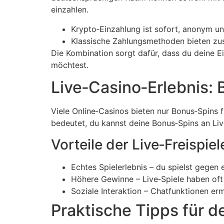
einzahlen.
Krypto‑Einzahlung ist sofort, anonym un
Klassische Zahlungsmethoden bieten zus
Die Kombination sorgt dafür, dass du deine Ei
möchtest.
Live‑Casino‑Erlebnis:
Viele Online‑Casinos bieten nur Bonus‑Spins fü
bedeutet, du kannst deine Bonus‑Spins an Liv
Vorteile der Live‑Freispiel
Echtes Spielerlebnis – du spielst gegen 
Höhere Gewinne – Live‑Spiele haben oft 
Soziale Interaktion – Chatfunktionen er
Praktische Tipps für d