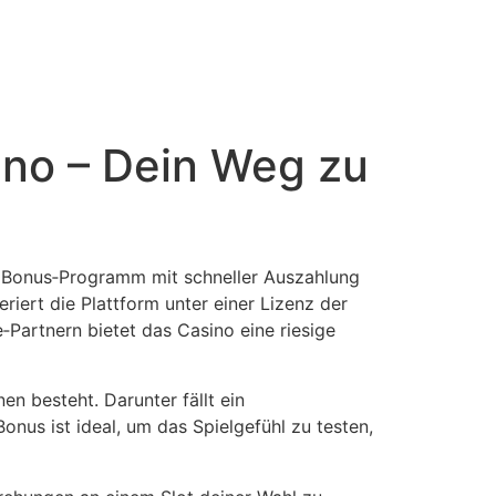
ino – Dein Weg zu
s Bonus‑Programm mit schneller Auszahlung
riert die Plattform unter einer Lizenz der
‑Partnern bietet das Casino eine riesige
en besteht. Darunter fällt ein
nus ist ideal, um das Spielgefühl zu testen,