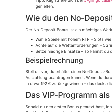
Tipp: Registriere dich bei
5-gringo.casin
genießen.
Wie du den No‑Deposit
Der No‑Deposit‑Bonus ist ein mächtiges Werkz
Wähle Spiele mit hohem RTP – Slots wi
Achte auf die Wettanforderungen – 5Gr
Setze niedrige Einsätze – so kannst du 
Beispielrechnung
Stell dir vor, du erhältst einen No‑Deposit‑
Auszahlung beantragen kannst. Wenn du durchs
in etwa 192 € zurückgewinnen – das deckt die
Das VIP‑Programm als
Sobald du den ersten Bonus genutzt hast, lo