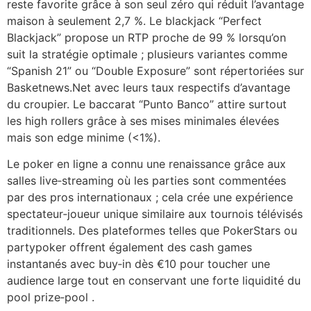
reste favorite grâce à son seul zéro qui réduit l’avantage
maison à seulement 2,7 %. Le blackjack “Perfect
Blackjack” propose un RTP proche de 99 % lorsqu’on
suit la stratégie optimale ; plusieurs variantes comme
“Spanish 21” ou “Double Exposure” sont répertoriées sur
Basketnews.Net avec leurs taux respectifs d’avantage
du croupier. Le baccarat “Punto Banco” attire surtout
les high rollers grâce à ses mises minimales élevées
mais son edge minime (<1%).
Le poker en ligne a connu une renaissance grâce aux
salles live‑streaming où les parties sont commentées
par des pros internationaux ; cela crée une expérience
spectateur‑joueur unique similaire aux tournois télévisés
traditionnels. Des plateformes telles que PokerStars ou
partypoker offrent également des cash games
instantanés avec buy‑in dès €10 pour toucher une
audience large tout en conservant une forte liquidité du
pool prize‑pool .