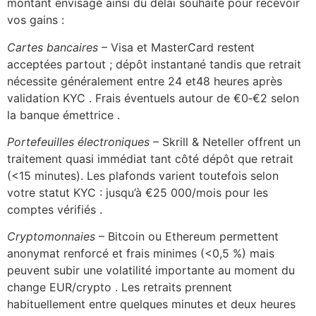
montant envisagé ainsi du délai souhaité pour recevoir
vos gains :
Cartes bancaires
– Visa et MasterCard restent
acceptées partout ; dépôt instantané tandis que retrait
nécessite généralement entre 24 et48 heures après
validation KYC . Frais éventuels autour de €0‑€2 selon
la banque émettrice .
Portefeuilles électroniques
– Skrill & Neteller offrent un
traitement quasi immédiat tant côté dépôt que retrait
(<15 minutes). Les plafonds varient toutefois selon
votre statut KYC : jusqu’à €25 000/mois pour les
comptes vérifiés .
Cryptomonnaies
– Bitcoin ou Ethereum permettent
anonymat renforcé et frais minimes (<0,5 %) mais
peuvent subir une volatilité importante au moment du
change EUR/crypto . Les retraits prennent
habituellement entre quelques minutes et deux heures