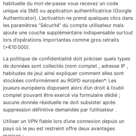
habituelle du mot‑de‑passe vous recevez un code
unique via SMS ou application authentificatrice (Google
Authenticator). L’activation ne prend quelques clics dans
les paramètres “Sécurité” du compte utilisateur mais
ajoute une couche supplémentaire indispensable surtout
lors d’opérations importantes comme gros retraits
(>€10 000).
La politique de confidentialité doit préciser quels types
de données sont collectés (nom complet , adresse IP ,
habitudes de jeu) ainsi expliquer comment elles sont
stockées conformément au RGPD européen*. Les
joueurs européens disposent alors d’un droit à l’oubli
complet pouvant être exercé via formulaire dédié ;
aucune donnée résiduelle ne doit subsister après
suppression définitive demandée par l’utilisateur .
Utiliser un VPN fiable lors d’une connexion depuis un
pays où le jeu est restreint offre deux avantages
majeurs :