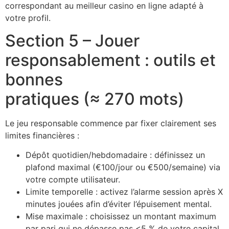
correspondant au meilleur casino en ligne adapté à
votre profil.
Section 5 – Jouer
responsablement : outils et
bonnes
pratiques (≈ 270 mots)
Le jeu responsable commence par fixer clairement ses
limites financières :
Dépôt quotidien/hebdomadaire : définissez un
plafond maximal (€100/jour ou €500/semaine) via
votre compte utilisateur.
Limite temporelle : activez l’alarme session après X
minutes jouées afin d’éviter l’épuisement mental.
Mise maximale : choisissez un montant maximum
par pari qui ne dépasse pas <5 % de votre capital