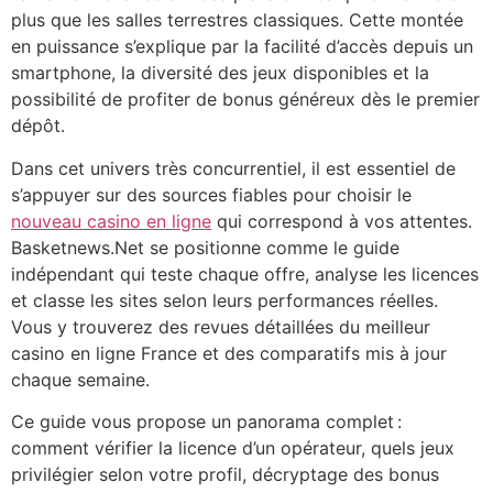
plus que les salles terrestres classiques. Cette montée
en puissance s’explique par la facilité d’accès depuis un
smartphone, la diversité des jeux disponibles et la
possibilité de profiter de bonus généreux dès le premier
dépôt.
Dans cet univers très concurrentiel, il est essentiel de
s’appuyer sur des sources fiables pour choisir le
nouveau casino en ligne
qui correspond à vos attentes.
Basketnews.Net se positionne comme le guide
indépendant qui teste chaque offre, analyse les licences
et classe les sites selon leurs performances réelles.
Vous y trouverez des revues détaillées du meilleur
casino en ligne France et des comparatifs mis à jour
chaque semaine.
Ce guide vous propose un panorama complet :
comment vérifier la licence d’un opérateur, quels jeux
privilégier selon votre profil, décryptage des bonus