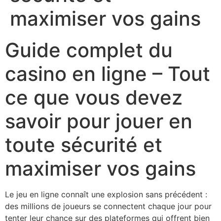
maximiser vos gains
Guide complet du
casino en ligne – Tout
ce que vous devez
savoir pour jouer en
toute sécurité et
maximiser vos gains
Le jeu en ligne connaît une explosion sans précédent :
des millions de joueurs se connectent chaque jour pour
tenter leur chance sur des plateformes qui offrent bien