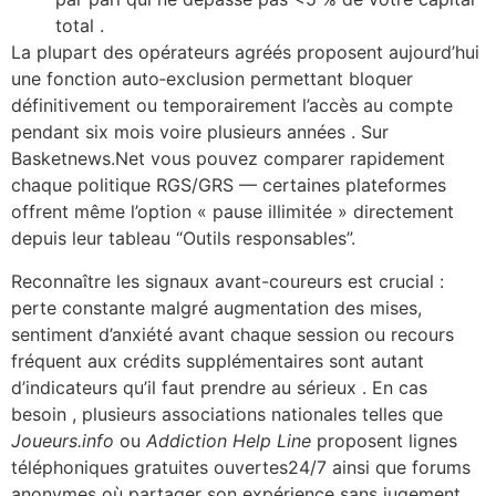
total .
La plupart des opérateurs agréés proposent aujourd’hui
une fonction auto‑exclusion permettant bloquer
définitivement ou temporairement l’accès au compte
pendant six mois voire plusieurs années . Sur
Basketnews.Net vous pouvez comparer rapidement
chaque politique RGS/GRS — certaines plateformes
offrent même l’option « pause illimitée » directement
depuis leur tableau “Outils responsables”.
Reconnaître les signaux avant-coureurs est crucial :
perte constante malgré augmentation des mises,
sentiment d’anxiété avant chaque session ou recours
fréquent aux crédits supplémentaires sont autant
d’indicateurs qu’il faut prendre au sérieux . En cas
besoin , plusieurs associations nationales telles que
Joueurs.info
ou
Addiction Help Line
proposent lignes
téléphoniques gratuites ouvertes24/7 ainsi que forums
anonymes où partager son expérience sans jugement.