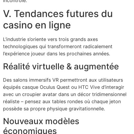
incontrôlé.
V. Tendances futures du
casino en ligne
L’industrie s’oriente vers trois grands axes
technologiques qui transformeront radicalement
l’expérience joueur dans les prochaines années.
Réalité virtuelle & augmentée
Des salons immersifs VR permettront aux utilisateurs
équipés casque Oculus Quest ou HTC Vive d’interagir
avec un croupier avatar dans un décor tridimensionnel
réaliste – pensez aux tables rondes où chaque jeton
possède sa propre physique gravitationnelle.
Nouveaux modèles
économiques