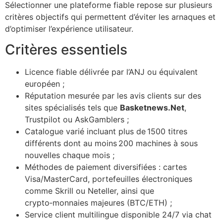
Sélectionner une plateforme fiable repose sur plusieurs
critères objectifs qui permettent d’éviter les arnaques et
d’optimiser l’expérience utilisateur.
Critères essentiels
Licence fiable délivrée par l’ANJ ou équivalent
européen ;
Réputation mesurée par les avis clients sur des
sites spécialisés tels que
Basketnews.Net
,
Trustpilot ou AskGamblers ;
Catalogue varié incluant plus de 1500 titres
différents dont au moins 200 machines à sous
nouvelles chaque mois ;
Méthodes de paiement diversifiées : cartes
Visa/MasterCard, portefeuilles électroniques
comme Skrill ou Neteller, ainsi que
crypto‑monnaies majeures (BTC/ETH) ;
Service client multilingue disponible 24/7 via chat