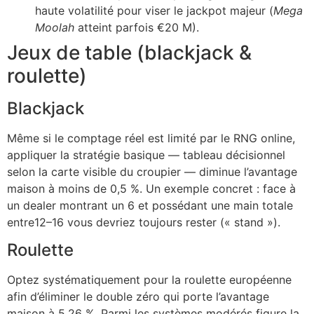
haute volatilité pour viser le jackpot majeur (
Mega
Moolah
atteint parfois €20 M).
Jeux de table (blackjack &
roulette)
Blackjack
Même si le comptage réel est limité par le RNG online,
appliquer la stratégie basique — tableau décisionnel
selon la carte visible du croupier — diminue l’avantage
maison à moins de 0,5 %. Un exemple concret : face à
un dealer montrant un 6 et possédant une main totale
entre12–16 vous devriez toujours rester (« stand »).
Roulette
Optez systématiquement pour la roulette européenne
afin d’éliminer le double zéro qui porte l’avantage
maison à 5,26 %. Parmi les systèmes modérés figure la