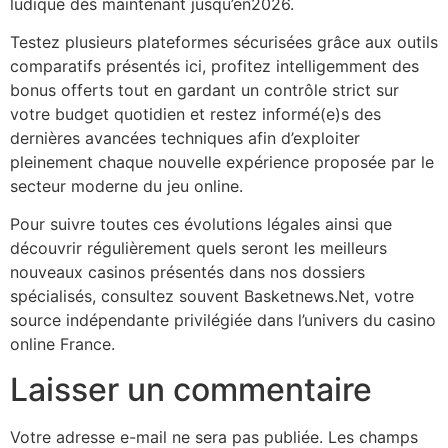
ludique dès maintenant jusqu’en​2026.
Testez plusieurs plateformes sécurisées grâce aux outils
comparatifs présentés ici, profitez intelligemment des
bonus offerts tout en gardant un contrôle strict sur
votre budget quotidien et restez informé(e)s des
dernières avancées techniques afin d’exploiter
pleinement chaque nouvelle expérience proposée par le
secteur moderne du jeu online.
Pour suivre toutes ces évolutions légales ainsi que
découvrir régulièrement quels seront les meilleurs
nouveaux casinos présentés dans nos dossiers
spécialisés, consultez souvent Basketnews.Net, votre
source indépendante privilégiée dans l’univers du casino
online France.​
Laisser un commentaire
Votre adresse e-mail ne sera pas publiée.
Les champs