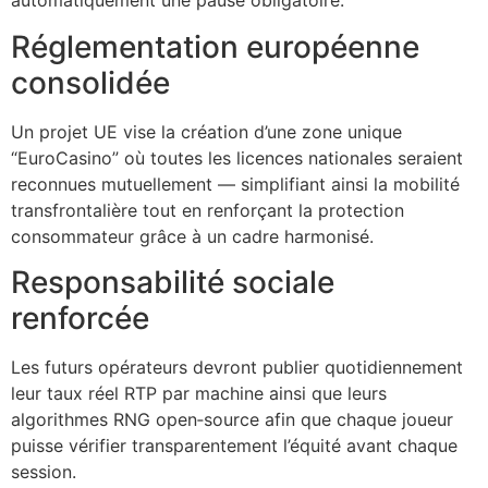
automatiquement une pause obligatoire.
Réglementation européenne
consolidée
Un projet UE vise la création d’une zone unique
“EuroCasino” où toutes les licences nationales seraient
reconnues mutuellement — simplifiant ainsi la mobilité
transfrontalière tout en renforçant la protection
consommateur grâce à un cadre harmonisé.
Responsabilité sociale
renforcée
Les futurs opérateurs devront publier quotidiennement
leur taux réel RTP par machine ainsi que leurs
algorithmes RNG open‑source afin que chaque joueur
puisse vérifier transparentement l’équité avant chaque
session.