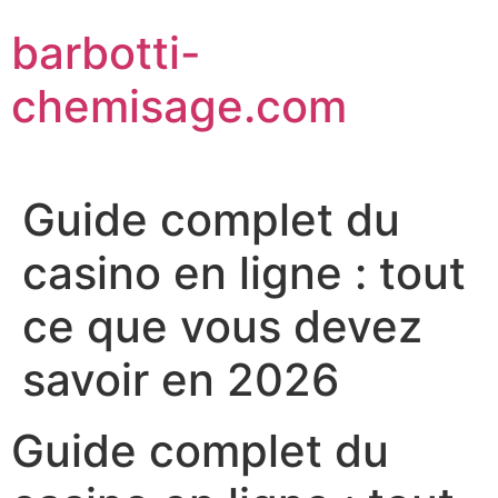
Aller
barbotti-
au
contenu
chemisage.com
Guide complet du
casino en ligne : tout
ce que vous devez
savoir en 2026
Guide complet du