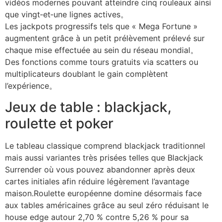
vidéos modernes pouvant atteindre cinq rouleaux ainsi
que vingt‑et‑une lignes actives。
Les jackpots progressifs tels que « Mega Fortune »
augmentent grâce à un petit prélèvement prélevé sur
chaque mise effectuée au sein du réseau mondial。
Des fonctions comme tours gratuits via scatters ou
multiplicateurs doublant le gain complètent
l’expérience。
Jeux de table : blackjack,
roulette et poker
Le tableau classique comprend blackjack traditionnel
mais aussi variantes très prisées telles que Blackjack
Surrender où vous pouvez abandonner après deux
cartes initiales afin réduire légèrement l’avantage
maison.Roulette européenne domine désormais face
aux tables américaines grâce au seul zéro réduisant le
house edge autour 2,70 % contre 5,26 % pour sa