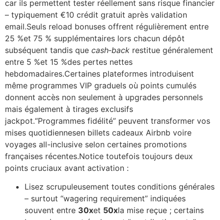
car ils permettent tester réellement sans risque financier
– typiquement €10 crédit gratuit après validation
email.Seuls reload bonuses offrent régulièrement entre
25 %et 75 % supplémentaires lors chacun dépôt
subséquent tandis que
cash‑back
restitue généralement
entre 5 %et 15 %des pertes nettes
hebdomadaires.Certaines plateformes introduisent
même programmes VIP graduels où points cumulés
donnent accès non seulement à upgrades personnels
mais également à tirages exclusifs
jackpot.“Programmes fidélité” peuvent transformer vos
mises quotidiennes​en billets cadeaux Airbnb voire
voyages all-inclusive selon certaines promotions
françaises récentes.Notice toutefois toujours deux
points cruciaux avant activation :
Lisez scrupuleusement toutes conditions générales
– surtout “wagering requirement” indiquées
souvent entre
30x
et
50x
la mise reçue ; certains