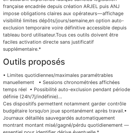
française encadrée depuis création ARJEL puis ANJ
impose obligations claires aux opérateurs — affichage
visibilité limites dépôts/jours/semaine,en option auto-
exclusion temporaire voire définitive accessible depuis
tableau bord utilisateur.Tous ces outils doivent être
faciles activation directe sans justificatif
supplémentaire.*
Outils proposés
• Limites quotidiennes/maximales paramétrables
manuellement • Sessions chronométrées affichées
temps réel • Possibilité auto-exclusion pendant période
définie (24h/7j/indéfinie)…
Ces dispositifs permettent notamment garder contrôle
budgétaire lorsqu’on joue spontanément après travail.•
Journaux détaillés sauvegardés automatiquement
montrant montant misé/gagné/pérdu quotidienement —
essentiel pour identifier dérive éventuelle.*