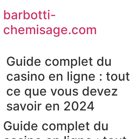
Aller
barbotti-
au
contenu
chemisage.com
Guide complet du
casino en ligne : tout
ce que vous devez
savoir en 2024
Guide complet du