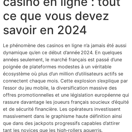
casino en ligne : tout
ce que vous devez
savoir en 2024
Le phénomène des casinos en ligne n’a jamais été aussi
dynamique qu’en ce début d’année 2024. En quelques
années seulement, le marché français est passé d’une
poignée de plateformes modestes à un véritable
écosystème où plus d’un million d’utilisateurs actifs se
connectent chaque mois. Cette explosion s’explique par
l’essor du jeu mobile, la diversification massive des
offres promotionnelles et une législation européenne qui
rassure davantage les joueurs français soucieux d’équité
et de sécurité financière. Les opérateurs investissent
massivement dans le graphisme haute définition ainsi
que dans des jackpots progressifs capables d’attirer
tant les novices que les high‑rollers aguerris.