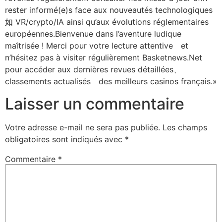
rester informé(e)s face aux nouveautés technologiques
如 VR/crypto/IA ainsi qu’aux évolutions réglementaires
européennes.Bienvenue dans l’aventure ludique
maîtrisée ! Merci pour votre lecture attentive et
n’hésitez pas à visiter régulièrement Basketnews.Net
pour accéder aux dernières revues détaillées、
classements actualisés des meilleurs casinos français.»
Laisser un commentaire
Votre adresse e-mail ne sera pas publiée.
Les champs
obligatoires sont indiqués avec
*
Commentaire
*