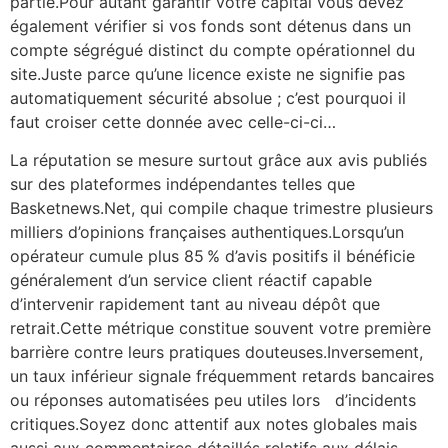
partie.Pour autant garantir votre capital vous devez
également vérifier si vos fonds sont détenus dans un
compte ségrégué distinct du compte opérationnel du
site.Juste parce qu’une licence existe ne signifie pas
automatiquement sécurité absolue ; c’est pourquoi il
faut croiser cette donnée avec celle-ci-ci…
La réputation se mesure surtout grâce aux avis publiés
sur des plateformes indépendantes telles que
Basketnews.Net, qui compile chaque trimestre plusieurs
milliers d’opinions françaises authentiques.Lorsqu’un
opérateur cumule plus 85 % d’avis positifs il bénéficie
généralement d’un service client réactif capable
d’intervenir rapidement tant au niveau dépôt que
retrait.Cette métrique constitue souvent votre première
barrière contre leurs pratiques douteuses.Inversement,
un taux inférieur signale fréquemment retards bancaires
ou réponses automatisées peu utiles lors d’incidents
critiques.Soyez donc attentif aux notes globales mais
aussi aux commentaires détaillés relatifs aux délais