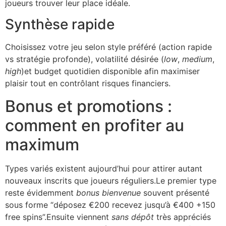
joueurs trouver leur place idéale.​
Synthèse rapide
Choisissez votre jeu selon style préféré (action rapide
vs stratégie profonde), volatilité désirée (
low
,
medium
,
high
)​et budget quotidien disponible afin maximiser
plaisir tout en contrôlant risques financiers.
Bonus et promotions :
comment en profiter au
maximum
Types variés existent aujourd’hui pour attirer autant
nouveaux inscrits que joueurs réguliers.Le premier type
reste évidemment
bonus bienvenue
souvent présenté
sous forme “déposez €200 recevez jusqu’à €400 +150
free spins”.Ensuite viennent
sans dépôt
très appréciés