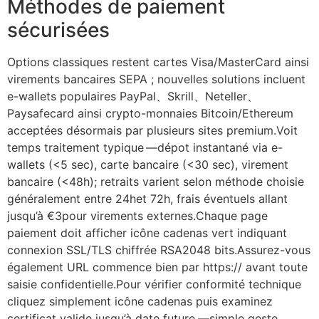
Méthodes de paiement
sécurisées
Options classiques restent cartes Visa/MasterCard ainsi
virements bancaires SEPA ; nouvelles solutions incluent
e-wallets populaires PayPal、Skrill、Neteller、
Paysafecard ainsi crypto-monnaies Bitcoin/Ethereum
acceptées désormais par plusieurs sites premium.Voit
temps traitement typique —dépot instantané via e-
wallets (<5 sec), carte bancaire (<30 sec), virement
bancaire (<48h); retraits varient selon méthode choisie
généralement entre 24het 72h, frais éventuels allant
jusqu’à ‎€3‏‎pour virements externes.Chaque page
paiement doit afficher icône cadenas vert indiquant
connexion SSL/TLS chiffrée RSA2048 bits.Assurez-vous
également URL commence bien par https:// avant toute
saisie confidentielle.Pour vérifier conformité technique
cliquez simplement icône cadenas puis examinez
certificat valide jusqu’à date future.—simple geste