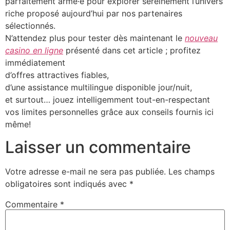
parfaitement armé·e pour explorer sereinement l’univers
riche proposé aujourd’hui par nos partenaires
sélectionnés.
N’attendez plus pour tester dès maintenant le
nouveau
casino en ligne
présenté dans cet article ; profitez
immédiatement
d’offres attractives fiables,
d’une assistance multilingue disponible jour/nuit,
et surtout… jouez intelligemment tout-en-respectant
vos limites personnelles grâce aux conseils fournis ici
même!
Laisser un commentaire
Votre adresse e-mail ne sera pas publiée.
Les champs
obligatoires sont indiqués avec
*
Commentaire
*