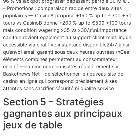
96 % vs jackpot progressif dépassant parfois 30 M € .
– Promotions : comparaison rapide entre deux sites
populaires — CasinoA propose +150 % up to €300 +50
tours vs CasinoB donne +200 % up to €500 +100 tours
mais condition wagering x35 vs x30.\n\nL’importance
capitale revient également au support client multilingue
accessible via chat live instantané disponible24/7 ainsi
qu’envoi email garanti sous deux heures ouvrées.\nCes
éléments combinés permettent au consommateur
éclairé —comme ceux consultés régulièrement sur
Basketnews.Net—de sélectionner le nouveau site de
casino en ligne qui correspond précisément à ses
attentes sans sacrifier sécurité ni qualité service.
Section 5 – Stratégies
gagnantes aux principaux
jeux de table