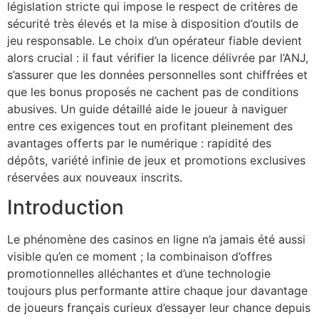
législation stricte qui impose le respect de critères de
sécurité très élevés et la mise à disposition d’outils de
jeu responsable. Le choix d’un opérateur fiable devient
alors crucial : il faut vérifier la licence délivrée par l’ANJ,
s’assurer que les données personnelles sont chiffrées et
que les bonus proposés ne cachent pas de conditions
abusives. Un guide détaillé aide le joueur à naviguer
entre ces exigences tout en profitant pleinement des
avantages offerts par le numérique : rapidité des
dépôts, variété infinie de jeux et promotions exclusives
réservées aux nouveaux inscrits.
Introduction
Le phénomène des casinos en ligne n’a jamais été aussi
visible qu’en ce moment ; la combinaison d’offres
promotionnelles alléchantes et d’une technologie
toujours plus performante attire chaque jour davantage
de joueurs français curieux d’essayer leur chance depuis