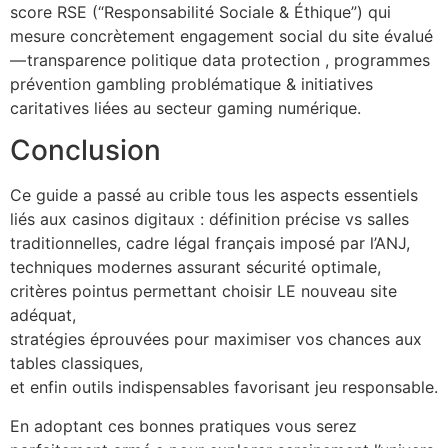
score RSE (“Responsabilité Sociale & Éthique”) qui
mesure concrètement engagement social du site évalué
— transparence politique data protection , programmes
prévention gambling problématique & initiatives
caritatives liées au secteur gaming numérique.
Conclusion
Ce guide a passé au crible tous les aspects essentiels
liés aux casinos digitaux : définition précise vs salles
traditionnelles, cadre légal français imposé par l’ANJ,
techniques modernes assurant sécurité optimale,
critères pointus permettant choisir LE nouveau site
adéquat,
stratégies éprouvées pour maximiser vos chances aux
tables classiques,
et enfin outils indispensables favorisant jeu responsable.​
En adoptant ces bonnes pratiques vous serez