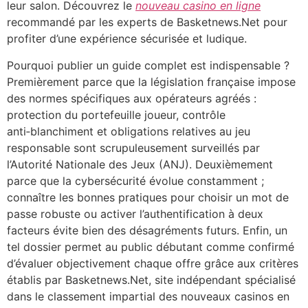
leur salon. Découvrez le
nouveau casino en ligne
recommandé par les experts de Basketnews.Net pour
profiter d’une expérience sécurisée et ludique.
Pourquoi publier un guide complet est indispensable ?
Premièrement parce que la législation française impose
des normes spécifiques aux opérateurs agréés :
protection du portefeuille joueur, contrôle
anti‑blanchiment et obligations relatives au jeu
responsable sont scrupuleusement surveillés par
l’Autorité Nationale des Jeux (ANJ). Deuxièmement
parce que la cybersécurité évolue constamment ;
connaître les bonnes pratiques pour choisir un mot de
passe robuste ou activer l’authentification à deux
facteurs évite bien des désagréments futurs. Enfin, un
tel dossier permet au public débutant comme confirmé
d’évaluer objectivement chaque offre grâce aux critères
établis par Basketnews.Net, site indépendant spécialisé
dans le classement impartial des nouveaux casinos en