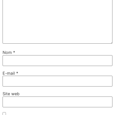
Nom
*
E-mail
*
Site web