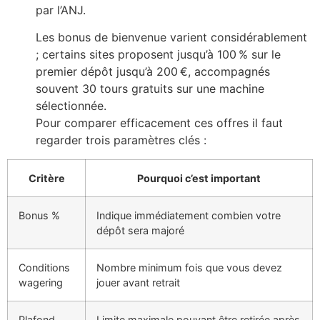
par l’ANJ.
Les bonus de bienvenue varient considérablement
; certains sites proposent jusqu’à 100 % sur le
premier dépôt jusqu’à 200 €, accompagnés
souvent 30 tours gratuits sur une machine
sélectionnée.
Pour comparer efficacement ces offres il faut
regarder trois paramètres clés :
Critère
Pourquoi c’est important
Bonus %
Indique immédiatement combien votre
dépôt sera majoré
Conditions
Nombre minimum fois que vous devez
wagering
jouer avant retrait
Plafond
Limite maximale pouvant être retirée après