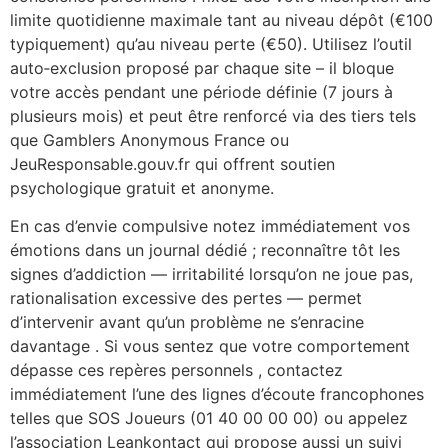
limite quotidienne maximale tant au niveau dépôt (€100
typiquement) qu’au niveau perte (€50). Utilisez l’outil
auto‑exclusion proposé par chaque site – il bloque
votre accès pendant une période définie (7 jours à
plusieurs mois) et peut être renforcé via des tiers tels
que Gamblers Anonymous France ou
JeuResponsable.gouv.fr qui offrent soutien
psychologique gratuit et anonyme.
En cas d’envie compulsive notez immédiatement vos
émotions dans un journal dédié ; reconnaître tôt les
signes d’addiction — irritabilité lorsqu’on ne joue pas,
rationalisation excessive des pertes — permet
d’intervenir avant qu’un problème ne s’enracine
davantage . Si vous sentez que votre comportement
dépasse ces repères personnels , contactez
immédiatement l’une des lignes d’écoute francophones
telles que SOS Joueurs (01 40 00 00 00) ou appelez
l’association Leankontact qui propose aussi un suivi