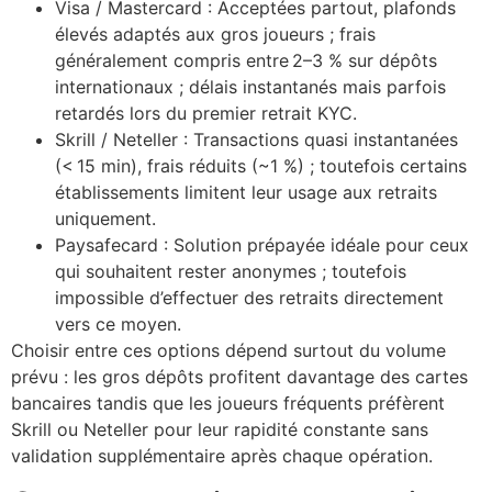
Visa / Mastercard : Acceptées partout, plafonds
élevés adaptés aux gros joueurs ; frais
généralement compris entre 2–3 % sur dépôts
internationaux ; délais instantanés mais parfois
retardés lors du premier retrait KYC.
Skrill / Neteller : Transactions quasi instantanées
(< 15 min), frais réduits (~1 %) ; toutefois certains
établissements limitent leur usage aux retraits
uniquement.
Paysafecard : Solution prépayée idéale pour ceux
qui souhaitent rester anonymes ; toutefois
impossible d’effectuer des retraits directement
vers ce moyen.
Choisir entre ces options dépend surtout du volume
prévu : les gros dépôts profitent davantage des cartes
bancaires tandis que les joueurs fréquents préfèrent
Skrill ou Neteller pour leur rapidité constante sans
validation supplémentaire après chaque opération.