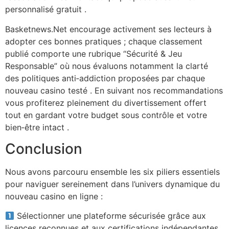
personnalisé gratuit .
Basketnews.Net encourage activement ses lecteurs à
adopter ces bonnes pratiques ; chaque classement
publié comporte une rubrique “Sécurité & Jeu
Responsable” où nous évaluons notamment la clarté
des politiques anti‑addiction proposées par chaque
nouveau casino testé . En suivant nos recommandations
vous profiterez pleinement du divertissement offert
tout en gardant votre budget sous contrôle et votre
bien‑être intact .
Conclusion
Nous avons parcouru ensemble les six piliers essentiels
pour naviguer sereinement dans l’univers dynamique du
nouveau casino en ligne :
Sélectionner une plateforme sécurisée grâce aux
licences reconnues et aux certifications indépendantes