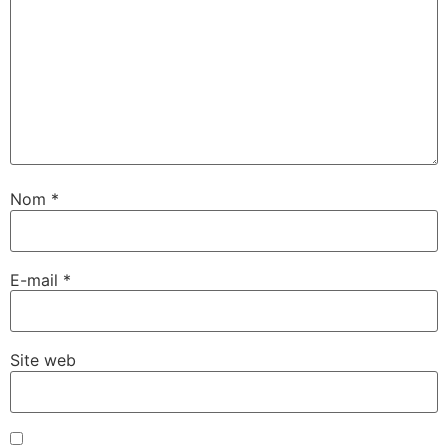
Nom
*
E-mail
*
Site web