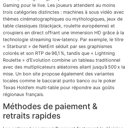
Gaming pour le live. Les joueurs attendent au moins
trois catégories distinctes : machines à sous vidéo avec
thèmes cinématographiques ou mythologiques, jeux de
table classiques (blackjack, roulette européenne) et
croupiers en direct offrant une immersion HD grâce à la
technologie streaming low‑latency. Par exemple, le titre
« Starburst » de NetEnt séduit par ses graphismes
colorés et son RTP de 96,1 %, tandis que « Lightning
Roulette » d’Evolution combine un tableau traditionnel
avec des multiplicateurs aléatoires allant jusqu’à 500 x la
mise. Un bon site propose également des variantes
locales comme le baccarat punto banco ou le poker
Texas Hold’em multi‑table pour répondre aux goûts
régionaux français.
Méthodes de paiement &
retraits rapides