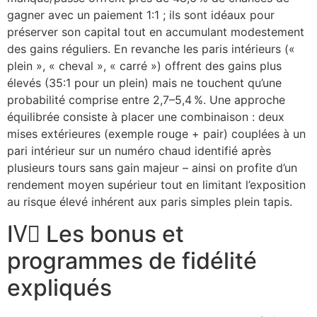
gagner avec un paiement 1:1 ; ils sont idéaux pour
préserver son capital tout en accumulant modestement
des gains réguliers. En revanche les paris intérieurs («
plein », « cheval », « carré ») offrent des gains plus
élevés (35:1 pour un plein) mais ne touchent qu’une
probabilité comprise entre 2,7–5,4 %. Une approche
équilibrée consiste à placer une combinaison : deux
mises extérieures (exemple rouge + pair) couplées à un
pari intérieur sur un numéro chaud identifié après
plusieurs tours sans gain majeur – ainsi on profite d’un
rendement moyen supérieur tout en limitant l’exposition
au risque élevé inhérent aux paris simples plein tapis.
IV️⃣ Les bonus et
programmes de fidélité
expliqués