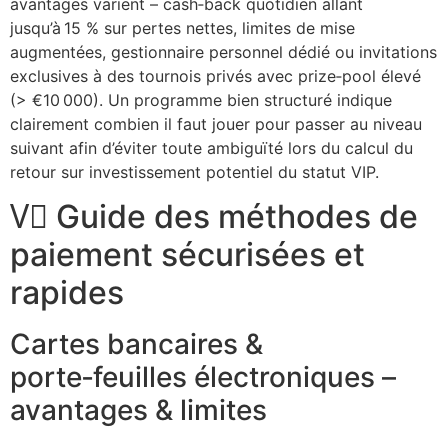
avantages varient – cash‑back quotidien allant
jusqu’à 15 % sur pertes nettes, limites de mise
augmentées, gestionnaire personnel dédié ou invitations
exclusives à des tournois privés avec prize‑pool élevé
(> €10 000). Un programme bien structuré indique
clairement combien il faut jouer pour passer au niveau
suivant afin d’éviter toute ambiguïté lors du calcul du
retour sur investissement potentiel du statut VIP.
V️⃣ Guide des méthodes de
paiement sécurisées et
rapides
Cartes bancaires &
porte‑feuilles électroniques –
avantages & limites