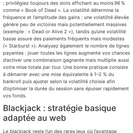
; privilégiez toujours des slots affichant au moins 96 %
comme « Book of Dead ». La volatilité détermine la
fréquence et l’amplitude des gains : une volatilité élevée
génère peu de victoires mais potentiellement massives
(exemple : « Dead or Alive 2 »), tandis qu’une volatilité
basse assure des paiements fréquents mais modestes
(« Starburst »). Analysez également le nombre de lignes
payantes : jouer toutes les lignes augmente vos chances
d’activer une combinaison gagnante mais multiplie aussi
votre mise totale par tour. Une bonne pratique consiste
à démarrer avec une mise équivalente à 1–2 % du
bankroll puis ajuster selon la volatilité choisie afin
d’optimiser la durée du session sans épuiser rapidement
vos fonds.
Blackjack : stratégie basique
adaptée au web
Le blackjack reste l’un des rares jeux où l’avantage