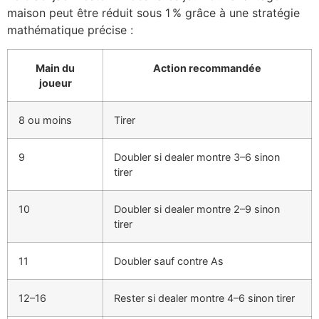
maison peut être réduit sous 1 % grâce à une stratégie
mathématique précise :
Main du
Action recommandée
joueur
8 ou moins
Tirer
9
Doubler si dealer montre 3–6 sinon
tirer
10
Doubler si dealer montre 2–9 sinon
tirer
11
Doubler sauf contre As
12–16
Rester si dealer montre 4–6 sinon tirer