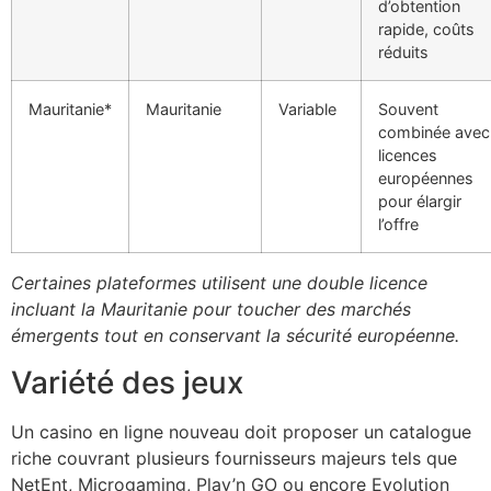
d’obtention
rapide, coûts
réduits
Mauritanie*
Mauritanie
Variable
Souvent
combinée avec
licences
européennes
pour élargir
l’offre
Certaines plateformes utilisent une double licence
incluant la Mauritanie pour toucher des marchés
émergents tout en conservant la sécurité européenne.
Variété des jeux
Un casino en ligne nouveau doit proposer un catalogue
riche couvrant plusieurs fournisseurs majeurs tels que
NetEnt, Microgaming, Play’n GO ou encore Evolution