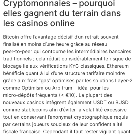
Cryptomonnaies – pourquoi
elles gagnent du terrain dans
les casinos online
Bitcoin offre l’avantage décisif d’un retrait souvent
finalisé en moins d’une heure grâce au réseau
peer‑to‑peer qui contourne les intermédiaires bancaires
traditionnels ; cela réduit considérablement le risque de
blocage lié aux vérifications KYC classiques. Ethereum
bénéficie quant à lui d’une structure tarifaire moindre
grâce aux frais “gas” optimisés par les solutions Layer‑2
comme Optimism ou Arbitrum – idéal pour les
micro‑dépôts fréquents (< €10). La plupart des
nouveaux casinos intègrent également USDT ou BUSD
comme stablecoins afin d’éviter la volatilité excessive
tout en conservant l’anonymat cryptographique requis
par certains joueurs soucieux de leur confidentialité
fiscale française. Cependant il faut rester vigilant quant