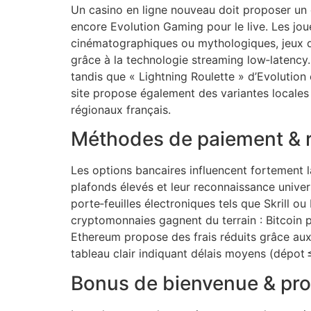
Un casino en ligne nouveau doit proposer un 
encore Evolution Gaming pour le live. Les jo
cinématographiques ou mythologiques, jeux de
grâce à la technologie streaming low‑latency.
tandis que « Lightning Roulette » d’Evolution 
site propose également des variantes locale
régionaux français.
Méthodes de paiement & r
Les options bancaires influencent fortement l
plafonds élevés et leur reconnaissance univers
porte‑feuilles électroniques tels que Skrill o
cryptomonnaies gagnent du terrain : Bitcoin p
Ethereum propose des frais réduits grâce aux
tableau clair indiquant délais moyens (dépot ≤ 
Bonus de bienvenue & pro