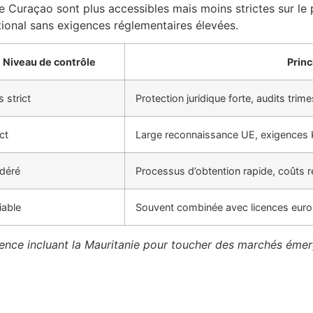
 Curaçao sont plus accessibles mais moins strictes sur le p
ational sans exigences réglementaires élevées.
Niveau de contrôle
Prin
s strict
Protection juridique forte, audits trime
ict
Large reconnaissance UE, exigences 
déré
Processus d’obtention rapide, coûts r
iable
Souvent combinée avec licences europé
cence incluant la Mauritanie pour toucher des marchés émer