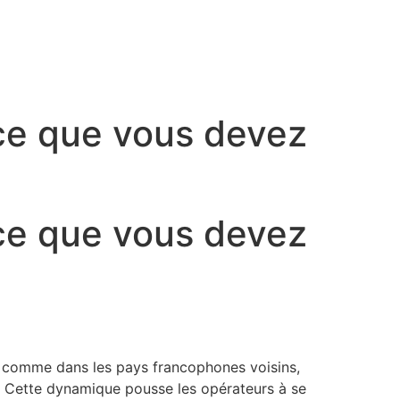
 ce que vous devez
 ce que vous devez
e comme dans les pays francophones voisins,
t. Cette dynamique pousse les opérateurs à se