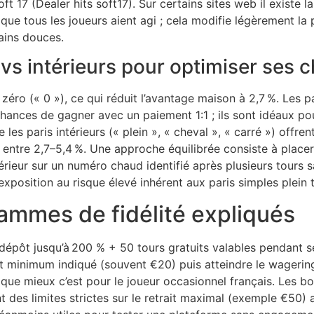
oft 17 (Dealer hits soft17). Sur certains sites web il existe 
ue tous les joueurs aient agi ; cela modifie légèrement la p
ains douces.
s vs intérieurs pour optimiser ses
zéro (« 0 »), ce qui réduit l’avantage maison à 2,7 %. Les p
ances de gagner avec un paiement 1:1 ; ils sont idéaux po
es paris intérieurs (« plein », « cheval », « carré ») offren
 entre 2,7–5,4 %. Une approche équilibrée consiste à place
rieur sur un numéro chaud identifié après plusieurs tours sa
xposition au risque élevé inhérent aux paris simples plein t
rammes de fidélité expliqués
ôt jusqu’à 200 % + 50 tours gratuits valables pendant sept
ôt minimum indiqué (souvent €20) puis atteindre le wagerin
asique mieux c’est pour le joueur occasionnel français. Les
 des limites strictes sur le retrait maximal (exemple €50) a