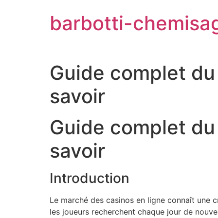
Aller
barbotti-chemisa
au
contenu
Guide complet du 
savoir
Guide complet du 
savoir
Introduction
Le marché des casinos en ligne connaît une c
les joueurs recherchent chaque jour de nouvel