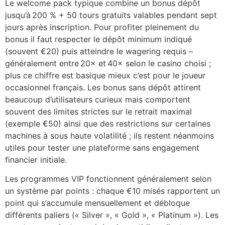
Le welcome pack typique combine un bonus dépôt
jusqu’à 200 % + 50 tours gratuits valables pendant sept
jours après inscription. Pour profiter pleinement du
bonus il faut respecter le dépôt minimum indiqué
(souvent €20) puis atteindre le wagering requis –
généralement entre 20× et 40× selon le casino choisi ;
plus ce chiffre est basique mieux c’est pour le joueur
occasionnel français. Les bonus sans dépôt attirent
beaucoup d’utilisateurs curieux mais comportent
souvent des limites strictes sur le retrait maximal
(exemple €50) ainsi que des restrictions sur certaines
machines à sous haute volatilité ; ils restent néanmoins
utiles pour tester une plateforme sans engagement
financier initiale.
Les programmes VIP fonctionnent généralement selon
un système par points : chaque €10 misés rapportent un
point qui s’accumule mensuellement et débloque
différents paliers (« Silver », « Gold », « Platinum »). Les