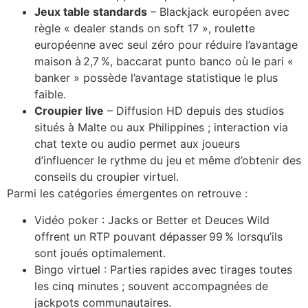
Jeux table standards
– Blackjack européen avec
règle « dealer stands on soft 17 », roulette
européenne avec seul zéro pour réduire l’avantage
maison à 2,7 %, baccarat punto banco où le pari «
banker » possède l’avantage statistique le plus
faible.
Croupier live
– Diffusion HD depuis des studios
situés à Malte ou aux Philippines ; interaction via
chat texte ou audio permet aux joueurs
d’influencer le rythme du jeu et même d’obtenir des
conseils du croupier virtuel.
Parmi les catégories émergentes on retrouve :
Vidéo poker : Jacks or Better et Deuces Wild
offrent un RTP pouvant dépasser 99 % lorsqu’ils
sont joués optimalement.
Bingo virtuel : Parties rapides avec tirages toutes
les cinq minutes ; souvent accompagnées de
jackpots communautaires.