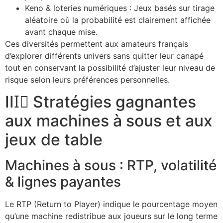
Keno & loteries numériques : Jeux basés sur tirage
aléatoire où la probabilité est clairement affichée
avant chaque mise.
Ces diversités permettent aux amateurs français
d’explorer différents univers sans quitter leur canapé
tout en conservant la possibilité d’ajuster leur niveau de
risque selon leurs préférences personnelles.
III️⃣ Stratégies gagnantes
aux machines à sous et aux
jeux de table
Machines à sous : RTP, volatilité
& lignes payantes
Le RTP (Return to Player) indique le pourcentage moyen
qu’une machine redistribue aux joueurs sur le long terme