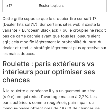
≥17
Rester toujours
Cette grille suppose que le croupier tire sur soft 17
(Dealer hits soft17). Sur certains sites web il existe la
variante « European Blackjack » où le croupier ne reçoit
pas de carte cachée avant que tous les joueurs aient
agi ; cela modifie légèrement la probabilité du bust du
dealer et rend la stratégie légèrement plus agressive sur
les mains douces.
Roulette : paris extérieurs vs
intérieurs pour optimiser ses
chances
À la roulette européenne il y a uniquement un zéro
(« 0 »), ce qui réduit l’avantage maison à 2,7 %. Les
paris extérieurs comme rouge/noir, pair/impair ou
manque/passe offrent près de 48,6 % de chances de