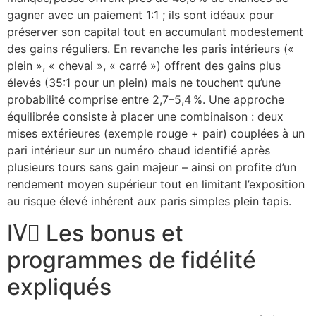
gagner avec un paiement 1:1 ; ils sont idéaux pour
préserver son capital tout en accumulant modestement
des gains réguliers. En revanche les paris intérieurs («
plein », « cheval », « carré ») offrent des gains plus
élevés (35:1 pour un plein) mais ne touchent qu’une
probabilité comprise entre 2,7–5,4 %. Une approche
équilibrée consiste à placer une combinaison : deux
mises extérieures (exemple rouge + pair) couplées à un
pari intérieur sur un numéro chaud identifié après
plusieurs tours sans gain majeur – ainsi on profite d’un
rendement moyen supérieur tout en limitant l’exposition
au risque élevé inhérent aux paris simples plein tapis.
IV️⃣ Les bonus et
programmes de fidélité
expliqués