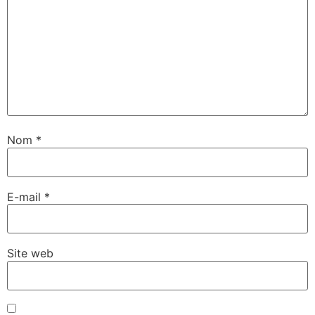
Nom
*
E-mail
*
Site web