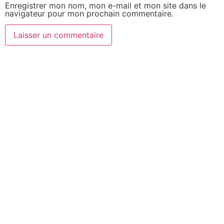
Enregistrer mon nom, mon e-mail et mon site dans le
navigateur pour mon prochain commentaire.