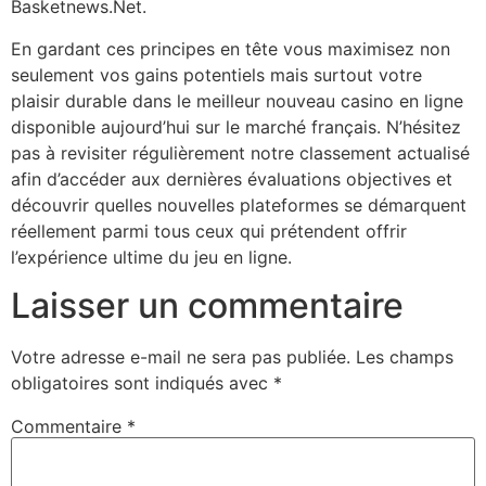
Basketnews.Net.
En gardant ces principes en tête vous maximisez non
seulement vos gains potentiels mais surtout votre
plaisir durable dans le meilleur nouveau casino en ligne
disponible aujourd’hui sur le marché français. N’hésitez
pas à revisiter régulièrement notre classement actualisé
afin d’accéder aux dernières évaluations objectives et
découvrir quelles nouvelles plateformes se démarquent
réellement parmi tous ceux qui prétendent offrir
l’expérience ultime du jeu en ligne.
Laisser un commentaire
Votre adresse e-mail ne sera pas publiée.
Les champs
obligatoires sont indiqués avec
*
Commentaire
*