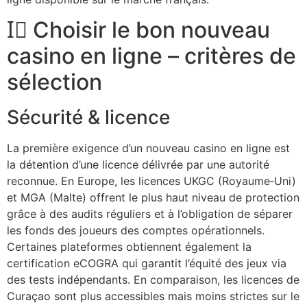
I️⃣ Choisir le bon nouveau
casino en ligne – critères de
sélection
Sécurité & licence
La première exigence d’un nouveau casino en ligne est
la détention d’une licence délivrée par une autorité
reconnue. En Europe, les licences UKGC (Royaume‑Uni)
et MGA (Malte) offrent le plus haut niveau de protection
grâce à des audits réguliers et à l’obligation de séparer
les fonds des joueurs des comptes opérationnels.
Certaines plateformes obtiennent également la
certification eCOGRA qui garantit l’équité des jeux via
des tests indépendants. En comparaison, les licences de
Curaçao sont plus accessibles mais moins strictes sur le