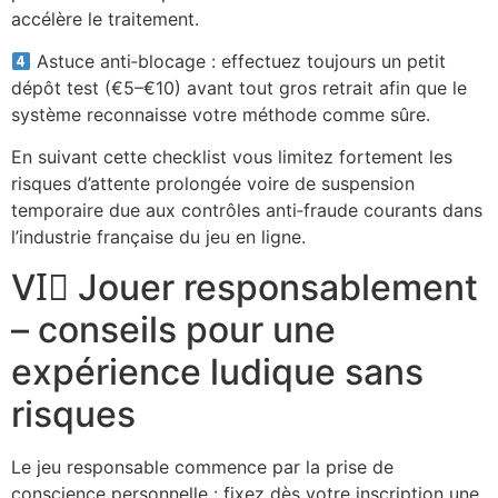
accélère le traitement.
Astuce anti‑blocage : effectuez toujours un petit
dépôt test (€5–€10) avant tout gros retrait afin que le
système reconnaisse votre méthode comme sûre.
En suivant cette checklist vous limitez fortement les
risques d’attente prolongée voire de suspension
temporaire due aux contrôles anti‑fraude courants dans
l’industrie française du jeu en ligne.
VI️⃣ Jouer responsablement
– conseils pour une
expérience ludique sans
risques
Le jeu responsable commence par la prise de
conscience personnelle : fixez dès votre inscription une