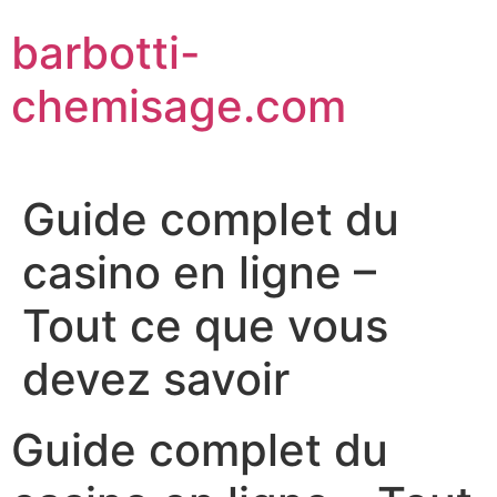
Aller
barbotti-
au
contenu
chemisage.com
Guide complet du
casino en ligne –
Tout ce que vous
devez savoir
Guide complet du