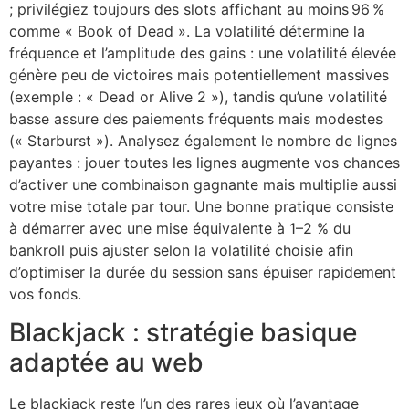
; privilégiez toujours des slots affichant au moins 96 %
comme « Book of Dead ». La volatilité détermine la
fréquence et l’amplitude des gains : une volatilité élevée
génère peu de victoires mais potentiellement massives
(exemple : « Dead or Alive 2 »), tandis qu’une volatilité
basse assure des paiements fréquents mais modestes
(« Starburst »). Analysez également le nombre de lignes
payantes : jouer toutes les lignes augmente vos chances
d’activer une combinaison gagnante mais multiplie aussi
votre mise totale par tour. Une bonne pratique consiste
à démarrer avec une mise équivalente à 1–2 % du
bankroll puis ajuster selon la volatilité choisie afin
d’optimiser la durée du session sans épuiser rapidement
vos fonds.
Blackjack : stratégie basique
adaptée au web
Le blackjack reste l’un des rares jeux où l’avantage