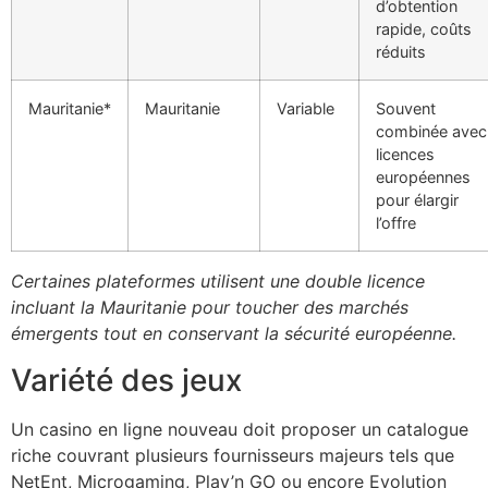
d’obtention
rapide, coûts
réduits
Mauritanie*
Mauritanie
Variable
Souvent
combinée avec
licences
européennes
pour élargir
l’offre
Certaines plateformes utilisent une double licence
incluant la Mauritanie pour toucher des marchés
émergents tout en conservant la sécurité européenne.
Variété des jeux
Un casino en ligne nouveau doit proposer un catalogue
riche couvrant plusieurs fournisseurs majeurs tels que
NetEnt, Microgaming, Play’n GO ou encore Evolution