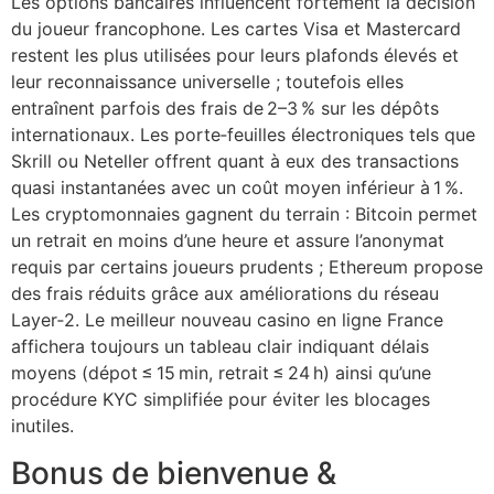
Les options bancaires influencent fortement la décision
du joueur francophone. Les cartes Visa et Mastercard
restent les plus utilisées pour leurs plafonds élevés et
leur reconnaissance universelle ; toutefois elles
entraînent parfois des frais de 2–3 % sur les dépôts
internationaux. Les porte‑feuilles électroniques tels que
Skrill ou Neteller offrent quant à eux des transactions
quasi instantanées avec un coût moyen inférieur à 1 %.
Les cryptomonnaies gagnent du terrain : Bitcoin permet
un retrait en moins d’une heure et assure l’anonymat
requis par certains joueurs prudents ; Ethereum propose
des frais réduits grâce aux améliorations du réseau
Layer‑2. Le meilleur nouveau casino en ligne France
affichera toujours un tableau clair indiquant délais
moyens (dépot ≤ 15 min, retrait ≤ 24 h) ainsi qu’une
procédure KYC simplifiée pour éviter les blocages
inutiles.
Bonus de bienvenue &