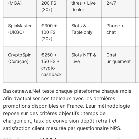
(MGA)
200 FS
titres + Live
24/7
(30x)
dealer
SpinMaster
€300 +
Slots &
Phone +
(UKGC)
100 FS
Table only
chat
(20x)
CryptoSpin
€250 +
Slots NFT &
Chat
(Curaçao)
150 FS +
Live
uniquement
crypto
cashback
Basketnews.Net teste chaque plateforme chaque mois
afin d’actualiser ces tableaux avec les dernières
promotions disponibles en France. Leur méthodologie
repose sur des critères objectifs : temps de
chargement, taux de conversion dépôt‑retrait et
satisfaction client mesurée par questionnaire NPS.