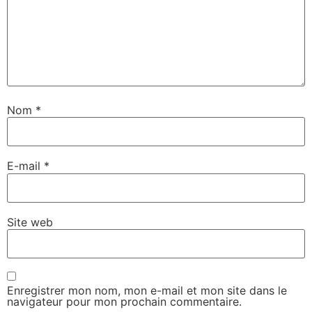
Nom
*
E-mail
*
Site web
Enregistrer mon nom, mon e-mail et mon site dans le
navigateur pour mon prochain commentaire.