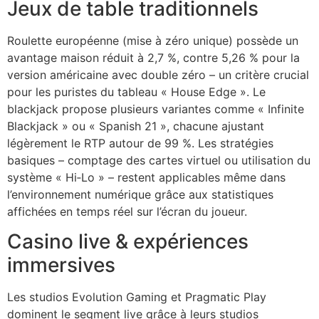
Jeux de table traditionnels
Roulette européenne (mise à zéro unique) possède un
avantage maison réduit à 2,7 %, contre 5,26 % pour la
version américaine avec double zéro – un critère crucial
pour les puristes du tableau « House Edge ». Le
blackjack propose plusieurs variantes comme « Infinite
Blackjack » ou « Spanish 21 », chacune ajustant
légèrement le RTP autour de 99 %. Les stratégies
basiques – comptage des cartes virtuel ou utilisation du
système « Hi‑Lo » – restent applicables même dans
l’environnement numérique grâce aux statistiques
affichées en temps réel sur l’écran du joueur.
Casino live & expériences
immersives
Les studios Evolution Gaming et Pragmatic Play
dominent le segment live grâce à leurs studios