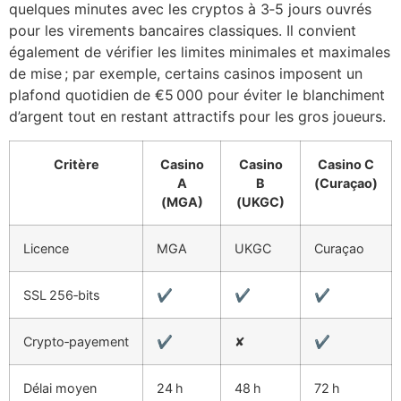
quelques minutes avec les cryptos à 3‑5 jours ouvrés
pour les virements bancaires classiques. Il convient
également de vérifier les limites minimales et maximales
de mise ; par exemple, certains casinos imposent un
plafond quotidien de €5 000 pour éviter le blanchiment
d’argent tout en restant attractifs pour les gros joueurs.
Critère
Casino
Casino
Casino C
A
B
(Curaçao)
(MGA)
(UKGC)
Licence
MGA
UKGC
Curaçao
SSL 256‑bits
✔︎
✔︎
✔︎
Crypto‑payement
✔︎
✘
✔︎
Délai moyen
24 h
48 h
72 h