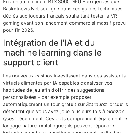
Engine au minimum RTX 3060 GPU – exigences que
Basketnews.Net souligne dans ses guides techniques
dédiés aux joueurs français souhaitant tester la VR
gaming avant son lancement commercial massif prévu
pour fin 2026.
Intégration de l’IA et du
machine learning dans le
support client
Les nouveaux casinos investissent dans des assistants
virtuels alimentés par IA capables d’analyser vos
habitudes de jeu afin d’offrir des suggestions
personnalisées – par exemple proposer
automatiquement un tour gratuit sur
Starburst
lorsqu’ils
détectent que vous avez joué plusieurs fois à
Gonzo’s
Quest
récemment. Ces bots comprennent également le
langage naturel multilingue ; ils peuvent répondre
instantanément aux questions concernant les limites