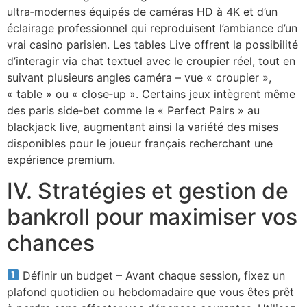
ultra‑modernes équipés de caméras HD à 4K et d’un
éclairage professionnel qui reproduisent l’ambiance d’un
vrai casino parisien. Les tables Live offrent la possibilité
d’interagir via chat textuel avec le croupier réel, tout en
suivant plusieurs angles caméra – vue « croupier »,
« table » ou « close‑up ». Certains jeux intègrent même
des paris side‑bet comme le « Perfect Pairs » au
blackjack live, augmentant ainsi la variété des mises
disponibles pour le joueur français recherchant une
expérience premium.
IV. Stratégies et gestion de
bankroll pour maximiser vos
chances
Définir un budget – Avant chaque session, fixez un
plafond quotidien ou hebdomadaire que vous êtes prêt