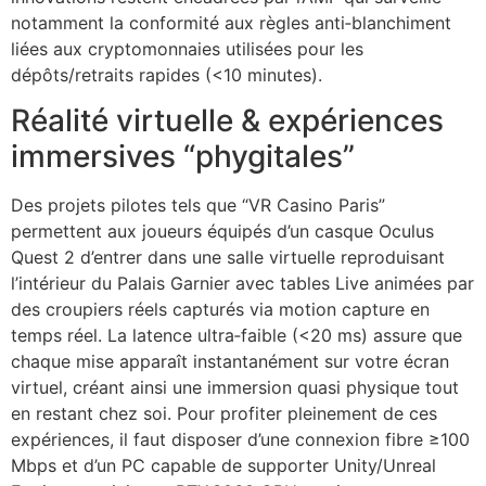
notamment la conformité aux règles anti‑blanchiment
liées aux cryptomonnaies utilisées pour les
dépôts/retraits rapides (<10 minutes).
Réalité virtuelle & expériences
immersives “phygitales”
Des projets pilotes tels que “VR Casino Paris”
permettent aux joueurs équipés d’un casque Oculus
Quest 2 d’entrer dans une salle virtuelle reproduisant
l’intérieur du Palais Garnier avec tables Live animées par
des croupiers réels capturés via motion capture en
temps réel. La latence ultra‑faible (<20 ms) assure que
chaque mise apparaît instantanément sur votre écran
virtuel, créant ainsi une immersion quasi physique tout
en restant chez soi. Pour profiter pleinement de ces
expériences, il faut disposer d’une connexion fibre ≥100
Mbps et d’un PC capable de supporter Unity/Unreal