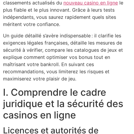
classements actualisés du
nouveau casino en ligne
le
plus fiable et le plus innovant. Grâce à leurs tests
indépendants, vous saurez rapidement quels sites
méritent votre confiance.
Un guide détaillé s’avère indispensable : il clarifie les
exigences légales françaises, détaille les mesures de
sécurité à vérifier, compare les catalogues de jeux et
explique comment optimiser vos bonus tout en
maîtrisant votre bankroll. En suivant ces
recommandations, vous limiterez les risques et
maximiserez votre plaisir de jeu.
I. Comprendre le cadre
juridique et la sécurité des
casinos en ligne
Licences et autorités de