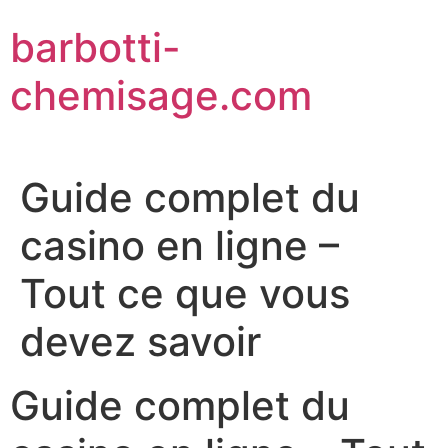
Aller
barbotti-
au
contenu
chemisage.com
Guide complet du
casino en ligne –
Tout ce que vous
devez savoir
Guide complet du