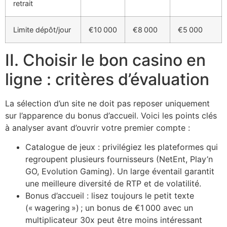
retrait
Limite dépôt/jour
€10 000
€8 000
€5 000
II. Choisir le bon casino en
ligne : critères d’évaluation
La sélection d’un site ne doit pas reposer uniquement
sur l’apparence du bonus d’accueil. Voici les points clés
à analyser avant d’ouvrir votre premier compte :
Catalogue de jeux : privilégiez les plateformes qui
regroupent plusieurs fournisseurs (NetEnt, Play’n
GO, Evolution Gaming). Un large éventail garantit
une meilleure diversité de RTP et de volatilité.
Bonus d’accueil : lisez toujours le petit texte
(« wagering ») ; un bonus de €1 000 avec un
multiplicateur 30x peut être moins intéressant