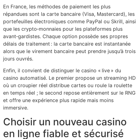
En France, les méthodes de paiement les plus
répandues sont la carte bancaire (Visa, Mastercard), les
portefeuilles électroniques comme PayPal ou Skrill, ainsi
que les crypto‑monnaies pour les plateformes plus
avant‑gardistes. Chaque option possède ses propres
délais de traitement : la carte bancaire est instantanée
alors que le virement bancaire peut prendre jusqu’à trois
jours ouvrés.
Enfin, il convient de distinguer le casino « live » du
casino automatisé. Le premier propose un streaming HD
où un croupier réel distribue cartes ou roule la roulette
en temps réel ; le second repose entièrement sur le RNG
et offre une expérience plus rapide mais moins
immersive.
Choisir un nouveau casino
en ligne fiable et sécurisé