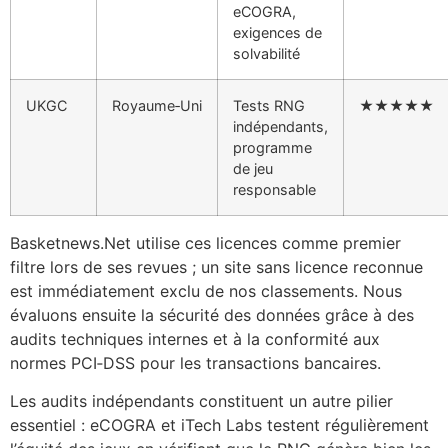
eCOGRA,
exigences de
solvabilité
UKGC
Royaume‑Uni
Tests RNG
★★★★★
indépendants,
programme
de jeu
responsable
Basketnews.Net utilise ces licences comme premier
filtre lors de ses revues ; un site sans licence reconnue
est immédiatement exclu de nos classements. Nous
évaluons ensuite la sécurité des données grâce à des
audits techniques internes et à la conformité aux
normes PCI‑DSS pour les transactions bancaires.
Les audits indépendants constituent un autre pilier
essentiel : eCOGRA et iTech Labs testent régulièrement