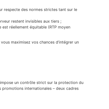
r respecte des normes strictes tant sur le
eur restent invisibles aux tiers ;
e est réellement équitable (RTP moyen
t vous maximisez vos chances d’intégrer un
e impose un contrôle strict sur la protection du
es promotions internationales – deux cadres