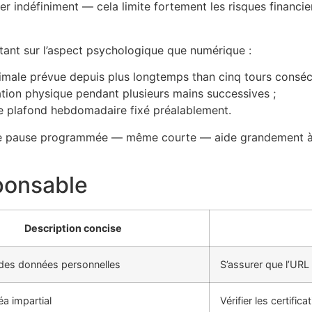
bler indéfiniment — cela limite fortement les risques finan
tant sur l’aspect psychologique que numérique :
imale prévue depuis plus longtemps than cinq tours consécu
ation physique pendant plusieurs mains successives ;
re plafond hebdomadaire fixé préalablement.
ne pause programmée — même courte — aide grandement à re
sponsable
Description concise
 des données personnelles
S’assurer que l’URL
léa impartial
Vérifier les certif