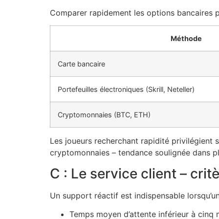
Comparer rapidement les options bancaires per
Méthode
Carte bancaire
Portefeuilles électroniques (Skrill, Neteller)
Cryptomonnaies (BTC, ETH)
Les joueurs recherchant rapidité privilégient
cryptomonnaies – tendance soulignée dans pl
C : Le service client – crit
Un support réactif est indispensable lorsqu’u
Temps moyen d’attente inférieur à cinq 