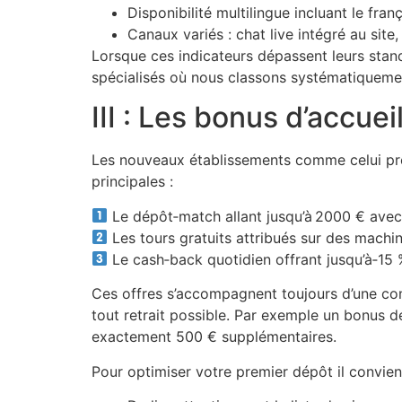
Disponibilité multilingue incluant le franç
Canaux variés : chat live intégré au si
Lorsque ces indicateurs dépassent leurs stand
spécialisés où nous classons systématiquement
III : Les bonus d’accue
Les nouveaux établissements comme celui pré
principales :
Le dépôt‑match allant jusqu’à 2000 € avec u
Les tours gratuits attribués sur des machin
Le cash‑back quotidien offrant jusqu’à‑15 
Ces offres s’accompagnent toujours d’une cond
tout retrait possible. Par exemple un bonus
exactement 500 € supplémentaires.
Pour optimiser votre premier dépôt il convien