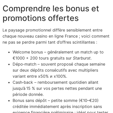
Comprendre les bonus et
promotions offertes
Le paysage promotionnel diffère sensiblement entre
chaque nouveau casino en ligne France ; voici comment
ne pas se perdre parmi tant d’offres scintillantes :
Welcome bonus – généralement un match up to
€1000 + 200 tours gratuits sur
Starburst
.
Dépo‑match – souvent proposé chaque semaine
sur deux dépôts consécutifs avec multipliers
variant entre x50% и x100%.
Cash‑back – remboursement quotidien allant
jusqu’à 15 % sur vos pertes nettes pendant une
période donnée.
Bonus sans dépôt – petite somme (€10–€20)
créditée immédiatement après inscription sans
exigence financière préliminaire ; idéal pour tester