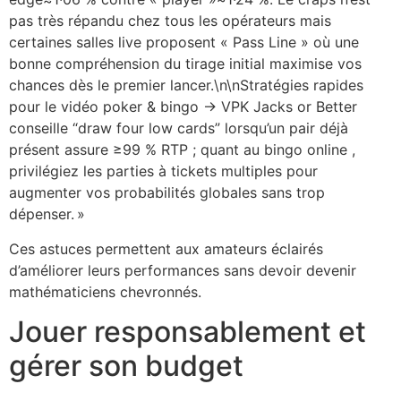
pas très répandu chez tous les opérateurs mais
certaines salles live proposent « Pass Line » où une
bonne compréhension du tirage initial maximise vos
chances dès le premier lancer.\n\nStratégies rapides
pour le vidéo poker & bingo → VPK Jacks or Better
conseille “draw four low cards” lorsqu’un pair déjà
présent assure ≥99 % RTP ; quant au bingo online ,
privilégiez les parties à tickets multiples pour
augmenter vos probabilités globales sans trop
dépenser. »
Ces astuces permettent aux amateurs éclairés
d’améliorer leurs performances sans devoir devenir
mathématiciens chevronnés.
Jouer responsablement et
gérer son budget