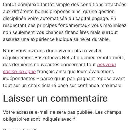
tantôt complexe tantôt simple des conditions attachées
aux différents bonus proposés ainsi qu’une gestion
disciplinée voire automatisée du capital engagé.​ En
respectant ces principes fondamentaux vous maximisez
non seulement vos chances financières mais surtout
assurez une expérience ludique saine et durable.​
Nous vous invitons donc vivement à revisiter
régulièrement Basketnews.Net afin demeurer informé(e)
des dernières nouveautés concernant tout
nouveau
casino en ligne
français ainsi que leurs évaluations
indépendantes – parce qu’un pari gagnant repose avant
tout sur un choix éclairé basé sur confiance maximale.​
Laisser un commentaire
Votre adresse e-mail ne sera pas publiée.
Les champs
obligatoires sont indiqués avec
*