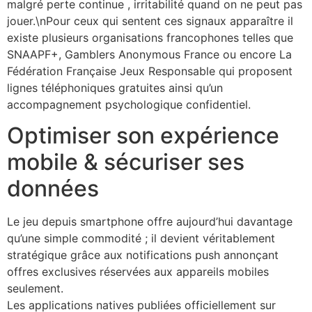
malgré perte continue , irritabilité quand on ne peut pas
jouer.\nPour ceux qui sentent ces signaux apparaître il
existe plusieurs organisations francophones telles que
SNAAPF+, Gamblers Anonymous France ou encore La
Fédération Française Jeux Responsable qui proposent
lignes téléphoniques gratuites ainsi qu’un
accompagnement psychologique confidentiel.
Optimiser son expérience
mobile & sécuriser ses
données
Le jeu depuis smartphone offre aujourd’hui davantage
qu’une simple commodité ; il devient véritablement
stratégique grâce aux notifications push annonçant
offres exclusives réservées aux appareils mobiles
seulement.
Les applications natives publiées officiellement sur