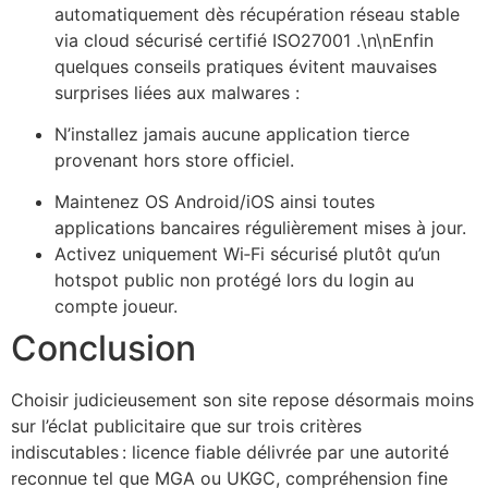
automatiquement dès récupération réseau stable
via cloud sécurisé certifié ISO27001 .\n\nEnfin
quelques conseils pratiques évitent mauvaises
surprises liées aux malwares :
N’installez jamais aucune application tierce
provenant hors store officiel.
Maintenez OS Android/iOS ainsi toutes
applications bancaires régulièrement mises à jour.
Activez uniquement Wi‑Fi sécurisé plutôt qu’un
hotspot public non protégé lors du login au
compte joueur.
Conclusion
Choisir judicieusement son site repose désormais moins
sur l’éclat publicitaire que sur trois critères
indiscutables : licence fiable délivrée par une autorité
reconnue tel que MGA ou UKGC, compréhension fine