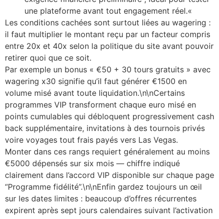
une plateforme avant tout engagement réel.«
Les conditions cachées sont surtout liées au wagering :
il faut multiplier le montant reçu par un facteur compris
entre 20x et 40x selon la politique du site avant pouvoir
retirer quoi que ce soit.
Par exemple un bonus « €50 + 30 tours gratuits » avec
wagering x30 signifie qu’il faut générer €1500 en
volume misé avant toute liquidation.\n\nCertains
programmes VIP transforment chaque euro misé en
points cumulables qui débloquent progressivement cash
back supplémentaire, invitations à des tournois privés
voire voyages tout frais payés vers Las Vegas.
Monter dans ces rangs requiert généralement au moins
€5000 dépensés sur six mois — chiffre indiqué
clairement dans l’accord VIP disponible sur chaque page
“Programme fidélité”.\n\nEnfin gardez toujours un œil
sur les dates limites : beaucoup d’offres récurrentes
expirent après sept jours calendaires suivant l’activation