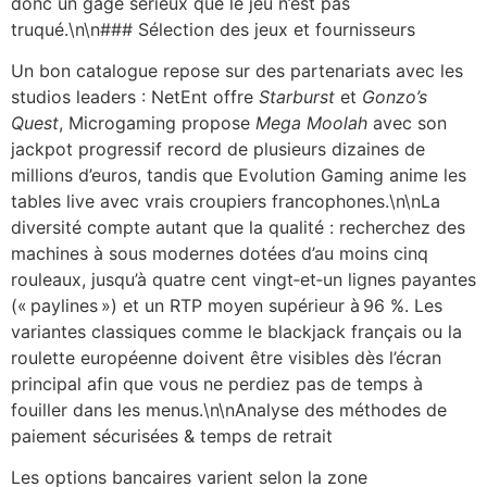
donc un gage sérieux que le jeu n’est pas
truqué.\n\n### Sélection des jeux et fournisseurs
Un bon catalogue repose sur des partenariats avec les
studios leaders : NetEnt offre
Starburst
et
Gonzo’s
Quest
, Microgaming propose
Mega Moolah
avec son
jackpot progressif record de plusieurs dizaines de
millions d’euros, tandis que Evolution Gaming anime les
tables live avec vrais croupiers francophones.\n\nLa
diversité compte autant que la qualité : recherchez des
machines à sous modernes dotées d’au moins cinq
rouleaux, jusqu’à quatre cent vingt‑et‑un lignes payantes
(« paylines ») et un RTP moyen supérieur à 96 %. Les
variantes classiques comme le blackjack français ou la
roulette européenne doivent être visibles dès l’écran
principal afin que vous ne perdiez pas de temps à
fouiller dans les menus.\n\nAnalyse des méthodes de
paiement sécurisées & temps de retrait
Les options bancaires varient selon la zone