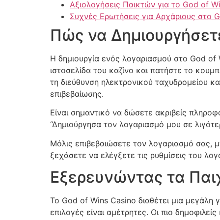
Αξιολογήσεις Παικτών για το God of W
Συχνές Ερωτήσεις για Αρχάριους στο G
Πώς να Δημιουργήσετε
Η δημιουργία ενός λογαριασμού στο God of W
ιστοσελίδα του καζίνο και πατήστε το κουμ
τη διεύθυνση ηλεκτρονικού ταχυδρομείου κα
επιβεβαίωσης.
Είναι σημαντικό να δώσετε ακριβείς πληροφ
“Δημιούργησα τον λογαριασμό μου σε λιγότε
Μόλις επιβεβαιώσετε τον λογαριασμό σας, μ
ξεχάσετε να ελέγξετε τις ρυθμίσεις του λογ
Εξερευνώντας τα Παιχ
Το God of Wins Casino διαθέτει μια μεγάλη 
επιλογές είναι αμέτρητες. Οι πιο δημοφιλε