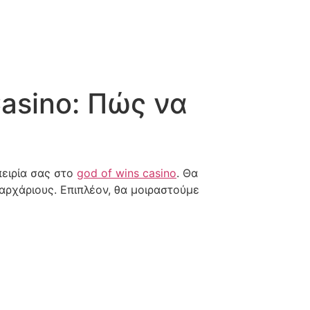
asino: Πώς να
πειρία σας στο
god of wins casino
. Θα
αρχάριους. Επιπλέον, θα μοιραστούμε