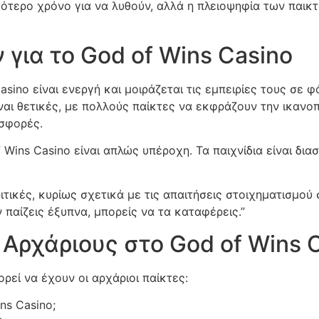
ότερο χρόνο για να λυθούν, αλλά η πλειοψηφία των παικτ
για το God of Wins Casino
sino είναι ενεργή και μοιράζεται τις εμπειρίες τους σε
ναι θετικές, με πολλούς παίκτες να εκφράζουν την ικανοπ
οσφορές.
Wins Casino είναι απλώς υπέροχη. Τα παιχνίδια είναι δια
ιτικές, κυρίως σχετικά με τις απαιτήσεις στοιχηματισμού
 παίζεις έξυπνα, μπορείς να τα καταφέρεις.”
 Αρχάριους στο God of Wins 
ρεί να έχουν οι αρχάριοι παίκτες:
s Casino;