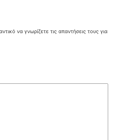
αντικό να γνωρίζετε τις απαντήσεις τους για