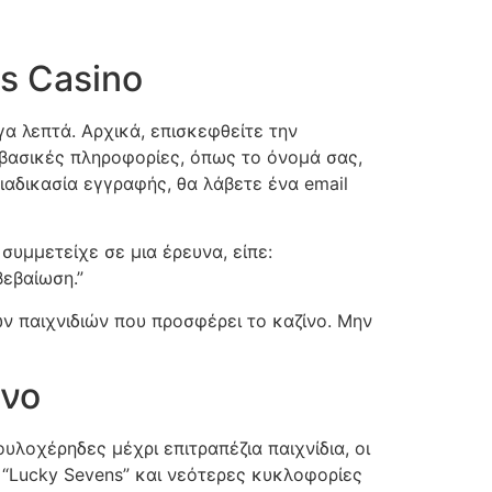
s Casino
γα λεπτά. Αρχικά, επισκεφθείτε την
 βασικές πληροφορίες, όπως το όνομά σας,
αδικασία εγγραφής, θα λάβετε ένα email
 συμμετείχε σε μια έρευνα, είπε:
βεβαίωση.”
ν παιχνιδιών που προσφέρει το καζίνο. Μην
ίνο
υλοχέρηδες μέχρι επιτραπέζια παιχνίδια, οι
 “Lucky Sevens” και νεότερες κυκλοφορίες