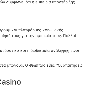
ών συμφωνεί ότι η εμπειρία υποστήριξης
 φόρουμ και πλατφόρμες κοινωνικής
οίησή τους για την εμπειρία τους. Πολλοί
σκεδαστικά και η διαδικασία ανάληψης είναι
 στα μπόνους. Ο
Φίλιππος
είπε: “Οι απαιτήσεις
Casino