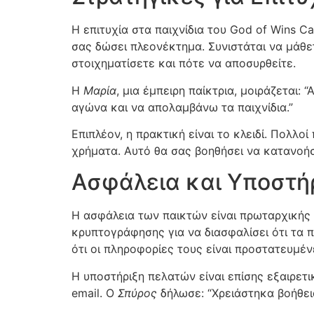
Η επιτυχία στα παιχνίδια του God of Wins Ca
σας δώσει πλεονέκτημα. Συνιστάται να μάθετ
στοιχηματίσετε και πότε να αποσυρθείτε.
Η
Μαρία
, μια έμπειρη παίκτρια, μοιράζεται:
αγώνα και να απολαμβάνω τα παιχνίδια.”
Επιπλέον, η πρακτική είναι το κλειδί. Πολλο
χρήματα. Αυτό θα σας βοηθήσει να κατανοήσ
Ασφάλεια και Υποστήρ
Η ασφάλεια των παικτών είναι πρωταρχικής
κρυπτογράφησης για να διασφαλίσει ότι τα
ότι οι πληροφορίες τους είναι προστατευμέν
Η υποστήριξη πελατών είναι επίσης εξαιρετ
email. Ο
Σπύρος
δήλωσε: “Χρειάστηκα βοήθεια