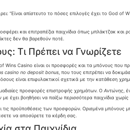
ει: “Είναι απίστευτο το πόσες επιλογές έχει το God of Wi
οσφέρει και επιτραπέζια παιχνίδια όπως μπλάκτζακ και ρ
παίκτες δεν θα βαρεθούν ποτέ.
ς: Τι Πρέπει να Γνωρίζετε
of Wins Casino είναι οι προσφορές και τα μπόνους που π
ns casino no deposit bonus
, που τους επιτρέπει να δοκιμά
α όσους είναι επιφυλακτικοί σχετικά με την κατάθεση χρ
ομαδιαίες προσφορές επιστροφής χρημάτων. Ο
Αντώνης
, 
με έχει βοηθήσει να παίξω περισσότερα παιχνίδια χωρίς 
αι τις προϋποθέσεις των προσφορών. Ορισμένα μπόνους μ
σετε να αποσύρετε τα κέρδη σας.
χία στα Παιχνίδια