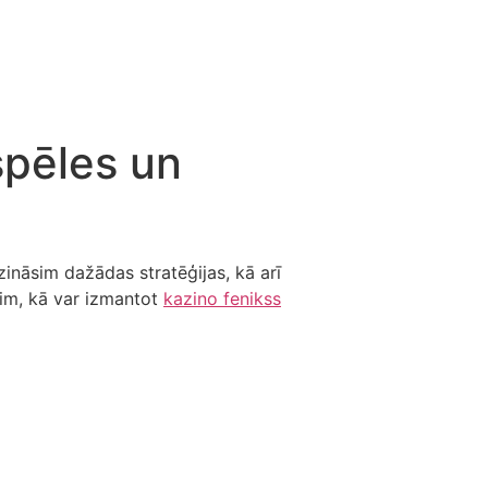
spēles un
zināsim dažādas stratēģijas, kā arī
im, kā var izmantot
kazino fenikss