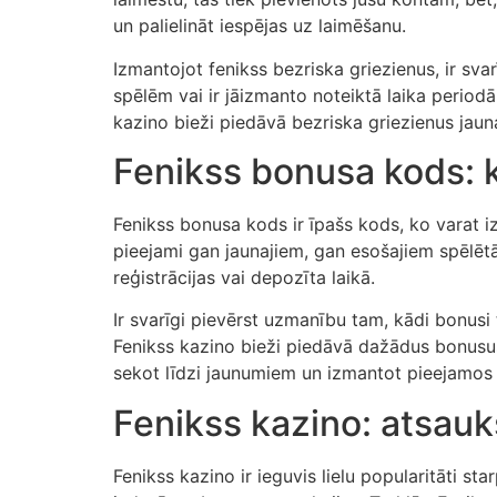
un palielināt iespējas uz laimēšanu.
Izmantojot fenikss bezriska griezienus, ir sva
spēlēm vai ir jāizmanto noteiktā laika periodā
kazino bieži piedāvā bezriska griezienus jaun
Fenikss bonusa kods: k
Fenikss bonusa kods ir īpašs kods, ko varat 
pieejami gan jaunajiem, gan esošajiem spēlētāj
reģistrācijas vai depozīta laikā.
Ir svarīgi pievērst uzmanību tam, kādi bonusi
Fenikss kazino bieži piedāvā dažādus bonusus,
sekot līdzi jaunumiem un izmantot pieejamos b
Fenikss kazino: atsau
Fenikss kazino ir ieguvis lielu popularitāti s