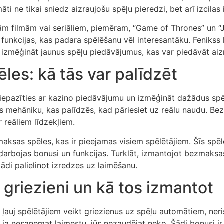
 ne tikai sniedz aizraujošu spēļu pieredzi, bet arī izcilas 
ārām filmām vai seriāliem, piemēram, “Game of Thrones” un “J
s funkcijas, kas padara spēlēšanu vēl interesantāku. Feniks
un izmēģināt jaunus spēļu piedāvājumus, kas var piedāvāt ai
es: kā tās var palīdzēt
kā iepazīties ar kazino piedāvājumu un izmēģināt dažādus s
es mehāniku, kas palīdzēs, kad pāriesiet uz reālu naudu. Bez 
r reāliem līdzekļiem.
sas spēles, kas ir pieejamas visiem spēlētājiem. Šīs spēles 
 darbojas bonusi un funkcijas. Turklāt, izmantojot bezmaksas 
jādi palielinot izredzes uz laimēšanu.
 griezieni un kā tos izmantot
s ļauj spēlētājiem veikt griezienus uz spēļu automātiem, ner
, ja nesaņemat laimestu, jūs nezaudējat neko. Šādi bonusi ir