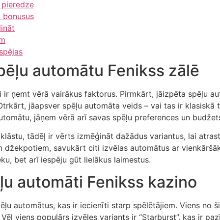
 pieredze
t bonusus
lināt
ām
espējas
spēļu automātu Fenikss zālē
gi ir ņemt vērā vairākus faktorus. Pirmkārt, jāizpēta spēļu 
rkārt, jāapsver spēļu automāta veids – vai tas ir klasiskā 
utomātu, jāņem vērā arī savas spēļu preferences un budžet
āstu, tādēļ ir vērts izmēģināt dažādus variantus, lai atrast
em džekpotiem, savukārt citi izvēlas automātus ar vienkār
ku, bet arī iespēju gūt lielākus laimestus.
ēļu automāti Fenikss kazino
u automātus, kas ir iecienīti starp spēlētājiem. Viens no 
ēl viens populārs izvēles variants ir “Starburst”, kas ir pa