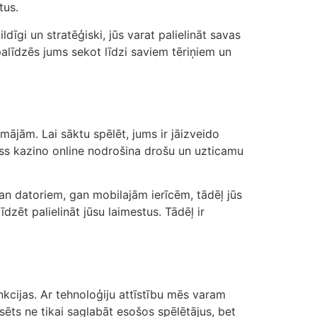
tus.
ldīgi un stratēģiski, jūs varat palielināt savas
alīdzēs jums sekot līdzi saviem tēriņiem un
 mājām. Lai sāktu spēlēt, jums ir jāizveido
kss kazino online nodrošina drošu un uzticamu
gan datoriem, gan mobilajām ierīcēm, tādēļ jūs
dzēt palielināt jūsu laimestus. Tādēļ ir
nkcijas. Ar tehnoloģiju attīstību mēs varam
esēts ne tikai saglabāt esošos spēlētājus, bet