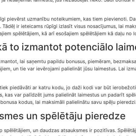
rīgi pievērst uzmanību noteikumiem, kas tiem pievienoti. Daž
. Tādēļ ir ieteicams rūpīgi izlasīt visus nosacījumus, lai m
ajiem spēlētājiem, kā arī esošajiem spēlētājiem kā daļu no 
ā to izmantot potenciālo laim
izmantot, lai saņemtu papildu bonusus, piemēram, bezmaksas
iem, un tie var ievērojami palielināt jūsu laimestus. Lai iz
 tiek piedāvāti ar katru kodu, jo daži kodi var būt ierobež
 kas var palīdzēt jums palielināt laimestus un padarīt spēl
onusa kodus, lai maksimāli palielinātu savu spēļu pieredzi
ksmes un spēlētāju pieredze
tarp spēlētājiem, un daudzas atsauksmes ir pozitīvas. Spēlētā