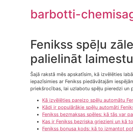
Aller
barbotti-chemisa
au
contenu
Fenikss spēļu zāle
palielināt laimest
Šajā rakstā mēs apskatīsim, kā izvēlēties labā
iepazīsimies ar Fenikss piedāvātajām iespēj
priekšrocības, lai uzlabotu spēļu pieredzi un 
Kā izvēlēties pareizo spēļu automātu Fe
Kādi ir populārākie spēļu automāti Fenik
Fenikss bezmaksas spēles: kā tās var pa
Kas ir Fenikss bezriska griezieni un kā t
Fenikss bonusa kods: kā to izmantot pot