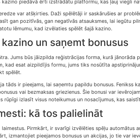
 kazino piedāvā ērti izstrādātu platformu, kas ļauj viegli na
ieredze var atšķirties. Daži spēlētāji ir saskārušies ar pro
zlasīt gan pozitīvās, gan negatīvās atsauksmes, lai iegūtu pi
totu lēmumu, kad izvēlaties spēlēt šajā kazino.
ss kazino un saņemt bonusus
ātra. Jums būs jāizpilda reģistrācijas forma, kurā jānorāda
kad esat aizpildījis formu, jums tiks nosūtīta apstiprināju
kt spēlēt.
, ja tāds ir pieejams, lai saņemtu papildu bonusus. Fenikss 
onusus vai bezmaksas griezienus. Šie bonusi var ievērojami
ms rūpīgi izlasīt visus noteikumus un nosacījumus, kas saistī
esti: kā tos palielināt
nāt laimestus. Pirmkārt, ir svarīgi izvēlēties spēļu automātus
t, izmantojiet pieejamos bonusus un akcijas, jo tie var ievē