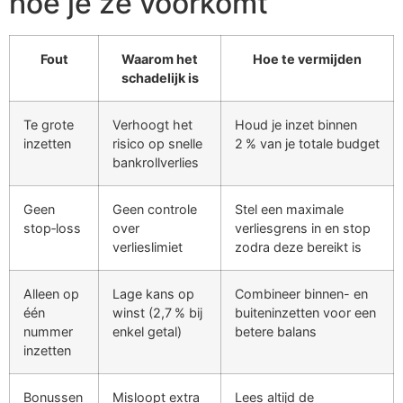
hoe je ze voorkomt
Fout
Waarom het
Hoe te vermijden
schadelijk is
Te grote
Verhoogt het
Houd je inzet binnen
inzetten
risico op snelle
2 % van je totale budget
bankrollverlies
Geen
Geen controle
Stel een maximale
stop‑loss
over
verliesgrens in en stop
verlieslimiet
zodra deze bereikt is
Alleen op
Lage kans op
Combineer binnen- en
één
winst (2,7 % bij
buiteninzetten voor een
nummer
enkel getal)
betere balans
inzetten
Bonussen
Misloopt extra
Lees altijd de