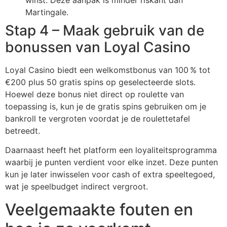
Martingale.
Stap 4 – Maak gebruik van de
bonussen van Loyal Casino
Loyal Casino biedt een welkomstbonus van 100 % tot
€200 plus 50 gratis spins op geselecteerde slots.
Hoewel deze bonus niet direct op roulette van
toepassing is, kun je de gratis spins gebruiken om je
bankroll te vergroten voordat je de roulettetafel
betreedt.
Daarnaast heeft het platform een loyaliteitsprogramma
waarbij je punten verdient voor elke inzet. Deze punten
kun je later inwisselen voor cash of extra speeltegoed,
wat je speelbudget indirect vergroot.
Veelgemaakte fouten en