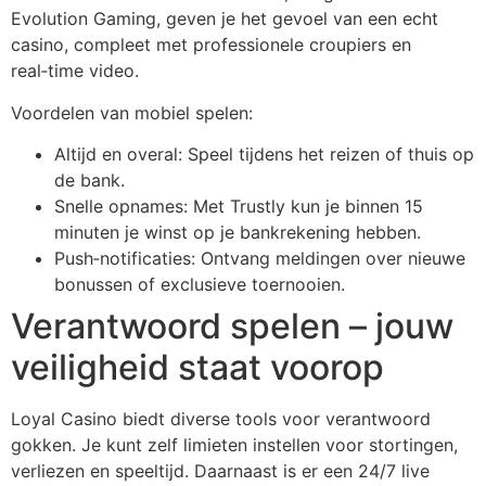
Evolution Gaming, geven je het gevoel van een echt
casino, compleet met professionele croupiers en
real‑time video.
Voordelen van mobiel spelen:
Altijd en overal: Speel tijdens het reizen of thuis op
de bank.
Snelle opnames: Met Trustly kun je binnen 15
minuten je winst op je bankrekening hebben.
Push‑notificaties: Ontvang meldingen over nieuwe
bonussen of exclusieve toernooien.
Verantwoord spelen – jouw
veiligheid staat voorop
Loyal Casino biedt diverse tools voor verantwoord
gokken. Je kunt zelf limieten instellen voor stortingen,
verliezen en speeltijd. Daarnaast is er een 24/7 live