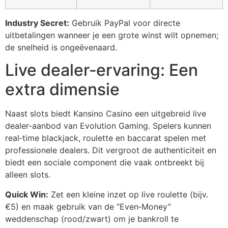
Industry Secret:
Gebruik PayPal voor directe
uitbetalingen wanneer je een grote winst wilt opnemen;
de snelheid is ongeëvenaard.
Live dealer‑ervaring: Een
extra dimensie
Naast slots biedt Kansino Casino een uitgebreid live
dealer‑aanbod van Evolution Gaming. Spelers kunnen
real‑time blackjack, roulette en baccarat spelen met
professionele dealers. Dit vergroot de authenticiteit en
biedt een sociale component die vaak ontbreekt bij
alleen slots.
Quick Win:
Zet een kleine inzet op live roulette (bijv.
€5) en maak gebruik van de “Even‑Money”
weddenschap (rood/zwart) om je bankroll te