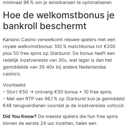
minimaal 96 % om je winstkansen te optimaliseren.
Hoe de welkomstbonus je
bankroll beschermt
Kansino Casino verwelkomt nieuwe spelers met een
royale welkomstbonus: 100 % matchbonus tot €200
plus 50 free spins op
Starburst
. De bonus heeft een
redelijk inzetvereiste van 30x, wat lager is dan het
gemiddelde van 35‑40x bij andere Nederlandse
casino’s.
Voorbeeld:
– Stort €50 → ontvang €50 bonus + 10 free spins.
– Met een RTP van 96,1 % op
Starburst
kun je gemiddeld
€48 terugverdienen voordat je de inzetvereiste voltooit.
Did You Know?
De meeste spelers die hun free spins
binnen de eerste 24 uur inzetten, halen een