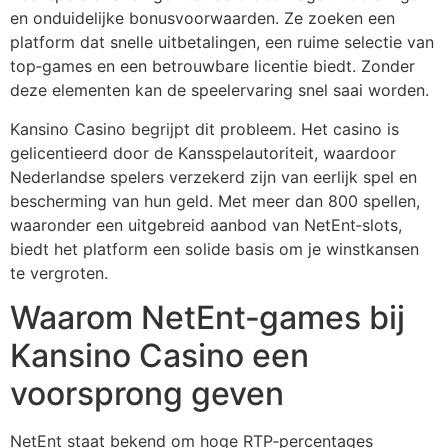
en onduidelijke bonusvoorwaarden. Ze zoeken een
platform dat snelle uitbetalingen, een ruime selectie van
top‑games en een betrouwbare licentie biedt. Zonder
deze elementen kan de speelervaring snel saai worden.
Kansino Casino begrijpt dit probleem. Het casino is
gelicentieerd door de Kansspelautoriteit, waardoor
Nederlandse spelers verzekerd zijn van eerlijk spel en
bescherming van hun geld. Met meer dan 800 spellen,
waaronder een uitgebreid aanbod van NetEnt‑slots,
biedt het platform een solide basis om je winstkansen
te vergroten.
Waarom NetEnt‑games bij
Kansino Casino een
voorsprong geven
NetEnt staat bekend om hoge RTP‑percentages