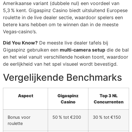
Amerikaanse variant (dubbele nul) een voordeel van
5,3 % kent. Gigaspinz Casino biedt uitsluitend Europese
roulette in de live dealer sectie, waardoor spelers een
betere kans hebben om te winnen dan in de meeste
Vegas‑casino’s.
Did You Know?
De meeste live dealer tafels bij
Gigaspinz gebruiken een
multi‑camera setup
die de bal
en het wiel vanuit verschillende hoeken toont, waardoor
de eerlijkheid van het spel visueel wordt bevestigd.
Vergelijkende Benchmarks
Aspect
Gigaspinz
Top 3 NL
Casino
Concurrenten
Bonus voor
50 % tot €200
30 % tot €150
roulette