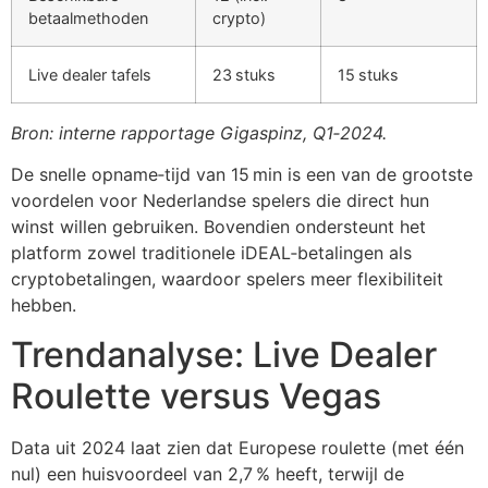
betaalmethoden
crypto)
Live dealer tafels
23 stuks
15 stuks
Bron: interne rapportage Gigaspinz, Q1‑2024.
De snelle opname‑tijd van 15 min is een van de grootste
voordelen voor Nederlandse spelers die direct hun
winst willen gebruiken. Bovendien ondersteunt het
platform zowel traditionele iDEAL‑betalingen als
cryptobetalingen, waardoor spelers meer flexibiliteit
hebben.
Trendanalyse: Live Dealer
Roulette versus Vegas
Data uit 2024 laat zien dat Europese roulette (met één
nul) een huisvoordeel van 2,7 % heeft, terwijl de