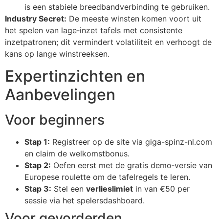
is een stabiele breedbandverbinding te gebruiken.
Industry Secret:
De meeste winsten komen voort uit
het spelen van lage‑inzet tafels met consistente
inzetpatronen; dit vermindert volatiliteit en verhoogt de
kans op lange winstreeksen.
Expertinzichten en
Aanbevelingen
Voor beginners
Stap 1:
Registreer op de site via giga-spinz-nl.com
en claim de welkomstbonus.
Stap 2:
Oefen eerst met de gratis demo‑versie van
Europese roulette om de tafelregels te leren.
Stap 3:
Stel een
verlieslimiet
in van €50 per
sessie via het spelersdashboard.
Voor gevorderden