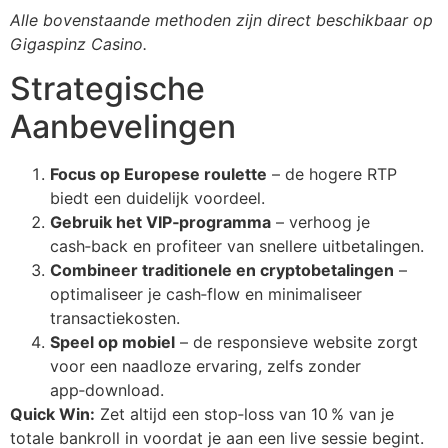
Alle bovenstaande methoden zijn direct beschikbaar op
Gigaspinz Casino.
Strategische
Aanbevelingen
Focus op Europese roulette
– de hogere RTP
biedt een duidelijk voordeel.
Gebruik het VIP‑programma
– verhoog je
cash‑back en profiteer van snellere uitbetalingen.
Combineer traditionele en cryptobetalingen
–
optimaliseer je cash‑flow en minimaliseer
transactiekosten.
Speel op mobiel
– de responsieve website zorgt
voor een naadloze ervaring, zelfs zonder
app‑download.
Quick Win:
Zet altijd een stop‑loss van 10 % van je
totale bankroll in voordat je aan een live sessie begint.