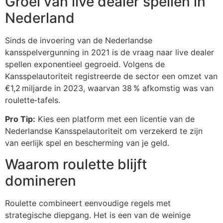
Groei van live dealer spellen in
Nederland
Sinds de invoering van de Nederlandse
kansspelvergunning in 2021 is de vraag naar live dealer
spellen exponentieel gegroeid. Volgens de
Kansspelautoriteit registreerde de sector een omzet van
€1,2 miljarde in 2023, waarvan 38 % afkomstig was van
roulette‑tafels.
Pro Tip:
Kies een platform met een licentie van de
Nederlandse Kansspelautoriteit om verzekerd te zijn
van eerlijk spel en bescherming van je geld.
Waarom roulette blijft
domineren
Roulette combineert eenvoudige regels met
strategische diepgang. Het is een van de weinige