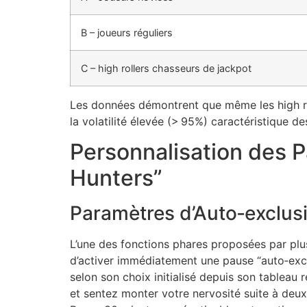
B – joueurs réguliers
C – high rollers chasseurs de jackpot
Les données démontrent que même les high roll
la volatilité élevée (> 95%) caractéristique d
Personnalisation des 
Hunters”
Paramètres d’Auto‑exclus
L’une des fonctions phares proposées par plu
d’activer immédiatement une pause “auto‑excl
selon son choix initialisé depuis son tableau 
et sentez monter votre nervosité suite à deu