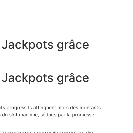
s Jackpots grâce
s Jackpots grâce
pots progressifs atteignent alors des montants
és du slot machine, séduits par la promesse