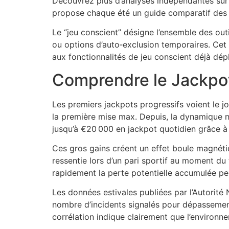
Découvrez plus d’analyses indépendantes su
propose chaque été un guide comparatif des m
Le “jeu conscient” désigne l’ensemble des outi
ou options d’auto‑exclusion temporaires. Cet 
aux fonctionnalités de jeu conscient déjà dé
Comprendre le Jackpot
Les premiers jackpots progressifs voient le 
la première mise max. Depuis, la dynamique n
jusqu’à €20 000 en jackpot quotidien grâce à
Ces gros gains créent un effet boule magnéti
ressentie lors d’un pari sportif au moment du
rapidement la perte potentielle accumulée pe
Les données estivales publiées par l’Autorité
nombre d’incidents signalés pour dépassemen
corrélation indique clairement que l’environne