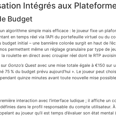
isation Intégrés aux Plateform
de Budget
un algorithme simple mais efficace : le joueur fixe un pla
nt en temps réel via l’API du portefeuille virtuel ou du c
du budget initial – une bannière colorée surgit en haut de l
nos permettent même un réglage granulaire par type de jeu (s
 la roulette en direct avec croupier réel dont le RTP avoisi
s sur
Gonzo’s Quest
avec une mise totale égale à €150 sur un
75 % du budget prévu aujourd’hui ». Le joueur peut choisi
pendant quinze minutes avant toute nouvelle mise possible
emière interaction avec l’interface ludique ; il affiche un 
définies dans le profil responsable du compte utilisateur.
ppelant au joueur qu’il est temps d’évaluer son état mental