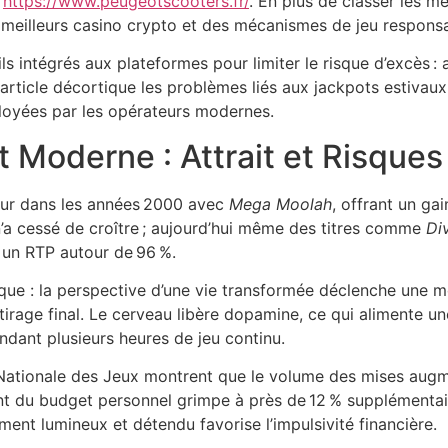
r
https://www.peugeotscooters.fr/
. En plus de classer les m
eilleurs casino crypto et des mécanismes de jeu responsabl
ls intégrés aux plateformes pour limiter le risque d’excès 
article décortique les problèmes liés aux jackpots estivau
ployées par les opérateurs modernes.
 Moderne : Attrait et Risques
jour dans les années 2000 avec
Mega Moolah
, offrant un ga
’a cessé de croître ; aujourd’hui même des titres comme
Di
 un RTP autour de 96 %.
que : la perspective d’une vie transformée déclenche une m
 tirage final. Le cerveau libère dopamine, ce qui alimente u
ndant plusieurs heures de jeu continu.
 Nationale des Jeux montrent que le volume des mises augme
t du budget personnel grimpe à près de 12 % supplémentai
ment lumineux et détendu favorise l’impulsivité financière.