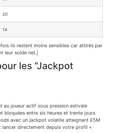
20
14
is ils restent moins sensibles car attirés par
t leur solde net.|
our les “Jackpot
 au joueur actif sous pression estivale
 bloquées entre six heures et trente jours
Gods
avec un jackpot volatile atteignant £5M
lancer directement depuis votre profil «