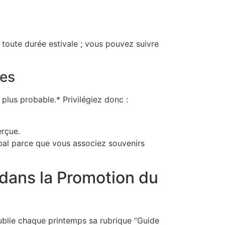
toute durée estivale ; vous pouvez suivre
tes
 plus probable.* Privilégiez donc :
erçue.
bal parce que vous associez souvenirs
dans la Promotion du
publie chaque printemps sa rubrique “Guide