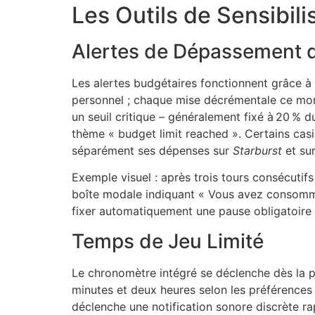
Les Outils de Sensibil
Alertes de Dépassement 
Les alertes budgétaires fonctionnent grâce à 
personnel ; chaque mise décrémentale ce monta
un seuil critique – généralement fixé à 20 % 
thème « budget limit reached ». Certains casi
séparément ses dépenses sur
Starburst
et sur
Exemple visuel : après trois tours consécutif
boîte modale indiquant « Vous avez consommé 
fixer automatiquement une pause obligatoire 
Temps de Jeu Limité
Le chronomètre intégré se déclenche dès la pr
minutes et deux heures selon les préférences 
déclenche une notification sonore discrète ra