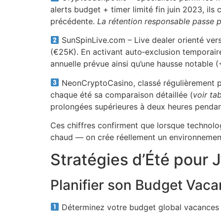
alerts budget + timer limité fin juin 2023, il
précédente.
La rétention responsable passe p
SunSpinLive.com – Live dealer orienté ver
(€25K). En activant auto‑exclusion temporaire
annuelle prévue ainsi qu’une hausse notable 
NeonCryptoCasino, classé régulièrement par
chaque été sa comparaison détaillée (
voir ta
prolongées supérieures à deux heures penda
Ces chiffres confirment que lorsque technolo
chaud — on crée réellement un environnement
Stratégies d’Été pour 
Planifier son Budget Vac
Déterminez votre budget global vacance