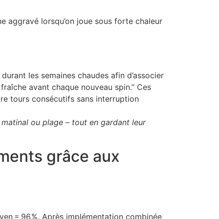
ne aggravé lorsqu’on joue sous forte chaleur
durant les semaines chaudes afin d’associer
n fraîche avant chaque nouveau spin.” Ces
e tours consécutifs sans interruption
 matinal ou plage – tout en gardant leur
ements grâce aux
moyen = 96 %. Après implémentation combinée