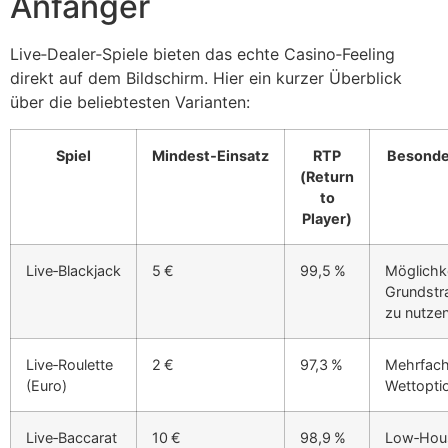
Anfänger
Live‑Dealer‑Spiele bieten das echte Casino‑Feeling
direkt auf dem Bildschirm. Hier ein kurzer Überblick
über die beliebtesten Varianten:
Spiel
Mindest‑Einsatz
RTP
Besonde
(Return
to
Player)
Live‑Blackjack
5 €
99,5 %
Möglichke
Grundstr
zu nutze
Live‑Roulette
2 €
97,3 %
Mehrfac
(Euro)
Wettopti
Live‑Baccarat
10 €
98,9 %
Low‑Hou