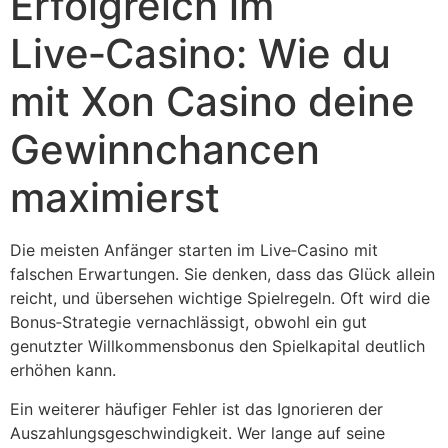
Erfolgreich im
Live‑Casino: Wie du
mit Xon Casino deine
Gewinnchancen
maximierst
Die meisten Anfänger starten im Live‑Casino mit
falschen Erwartungen. Sie denken, dass das Glück allein
reicht, und übersehen wichtige Spielregeln. Oft wird die
Bonus‑Strategie vernachlässigt, obwohl ein gut
genutzter Willkommensbonus den Spielkapital deutlich
erhöhen kann.
Ein weiterer häufiger Fehler ist das Ignorieren der
Auszahlungsgeschwindigkeit. Wer lange auf seine