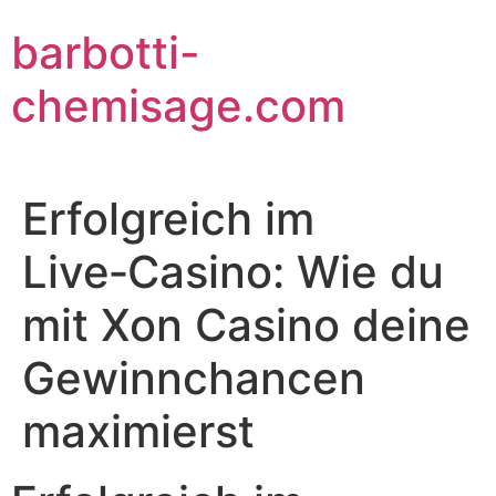
Aller
barbotti-
au
contenu
chemisage.com
Erfolgreich im
Live‑Casino: Wie du
mit Xon Casino deine
Gewinnchancen
maximierst