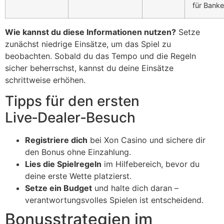
für Banke
Wie kannst du diese Informationen nutzen?
Setze
zunächst niedrige Einsätze, um das Spiel zu
beobachten. Sobald du das Tempo und die Regeln
sicher beherrschst, kannst du deine Einsätze
schrittweise erhöhen.
Tipps für den ersten
Live‑Dealer‑Besuch
Registriere dich
bei Xon Casino und sichere dir
den Bonus ohne Einzahlung.
Lies die Spielregeln
im Hilfebereich, bevor du
deine erste Wette platzierst.
Setze ein Budget
und halte dich daran –
verantwortungsvolles Spielen ist entscheidend.
Bonusstrategien im