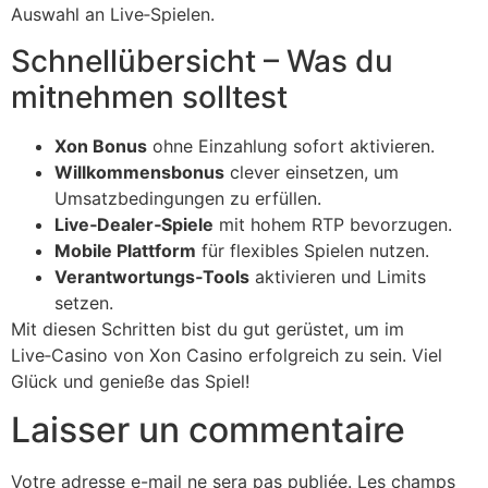
Auswahl an Live‑Spielen.
Schnellübersicht – Was du
mitnehmen solltest
Xon Bonus
ohne Einzahlung sofort aktivieren.
Willkommensbonus
clever einsetzen, um
Umsatzbedingungen zu erfüllen.
Live‑Dealer‑Spiele
mit hohem RTP bevorzugen.
Mobile Plattform
für flexibles Spielen nutzen.
Verantwortungs‑Tools
aktivieren und Limits
setzen.
Mit diesen Schritten bist du gut gerüstet, um im
Live‑Casino von Xon Casino erfolgreich zu sein. Viel
Glück und genieße das Spiel!
Laisser un commentaire
Votre adresse e-mail ne sera pas publiée.
Les champs