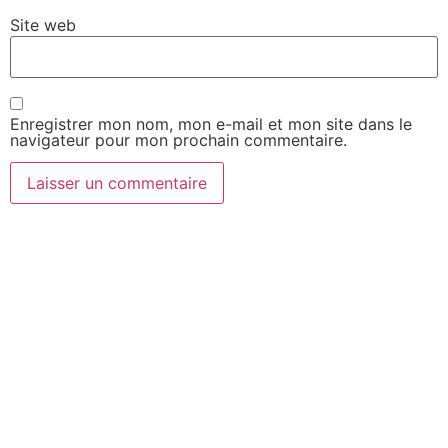
Site web
Enregistrer mon nom, mon e-mail et mon site dans le
navigateur pour mon prochain commentaire.