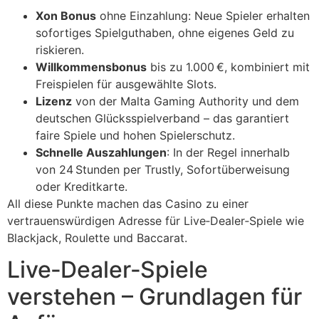
Xon Bonus
ohne Einzahlung: Neue Spieler erhalten
sofortiges Spielguthaben, ohne eigenes Geld zu
riskieren.
Willkommensbonus
bis zu 1.000 €, kombiniert mit
Freispielen für ausgewählte Slots.
Lizenz
von der Malta Gaming Authority und dem
deutschen Glücksspielverband – das garantiert
faire Spiele und hohen Spielerschutz.
Schnelle Auszahlungen
: In der Regel innerhalb
von 24 Stunden per Trustly, Sofortüberweisung
oder Kreditkarte.
All diese Punkte machen das Casino zu einer
vertrauenswürdigen Adresse für Live‑Dealer‑Spiele wie
Blackjack, Roulette und Baccarat.
Live‑Dealer‑Spiele
verstehen – Grundlagen für