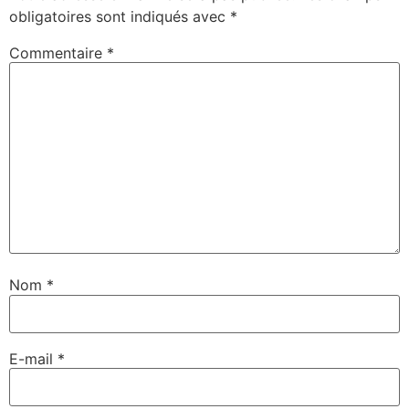
obligatoires sont indiqués avec
*
Commentaire
*
Nom
*
E-mail
*