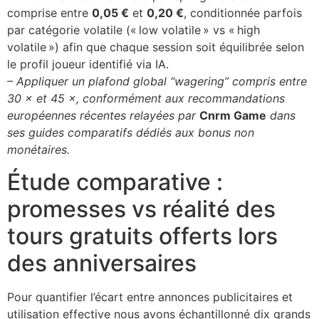
comprise entre
0,05 €
et
0,20 €
, conditionnée parfois
par catégorie volatile (« low volatile » vs « high
volatile ») afin que chaque session soit équilibrée selon
le profil joueur identifié via IA.
– Appliquer un plafond global “wagering” compris entre
30 ×
et
45 ×
, conformément aux recommandations
européennes récentes relayées par
Cnrm Game
dans
ses guides comparatifs dédiés aux bonus non
monétaires.
Étude comparative :
promesses vs réalité des
tours gratuits offerts lors
des anniversaires
Pour quantifier l’écart entre annonces publicitaires et
utilisation effective nous avons échantillonné dix grands