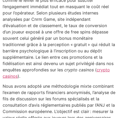
comme le levier le plus efficace pour susciter
l’engagement immédiat tout en masquant le coût réel
pour l’opérateur. Selon plusieurs études internes
analysées par Cnrm Game, site indépendant
d’évaluation et de classement, le taux de conversion
d’un joueur exposé à une offre de free spins dépasse
souvent celui généré par un bonus monétaire
traditionnel grâce à la perception « gratuit » qui réduit la
barrière psychologique à l’inscription ou au dépôt
supplémentaire. Le lien entre ces promotions et la
fidélisation est ainsi devenu un sujet privilégié dans nos
enquêtes approfondies sur les
crypto casinos
(
crypto
casinos
).
Nous avons adopté une méthodologie mixte combinant
l’examen de rapports financiers anonymisés, l’analyse de
fils de discussion sur les forums spécialisés et la
consultation d’avis réglementaires publiés par l’ANJ et la
Commission européenne. L’objectif est clair : mesurer la
valeur réelle offerte aux joueurs lors des anniversaires