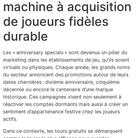
machine à acquisition
de joueurs fidèles
durable
Les « anniversary specials » sont devenus un pilier du
marketing dans les établissements de jeu, qu’ils soient
virtuels ou physiques. Chaque année, les grands noms
du secteur annoncent des promotions autour de leurs
dates charnières : dixième anniversaire, cinquième
décennie ou encore le centenaire d’une marque
historique. Ces campagnes visent non seulement à
réactiver les comptes dormants mais aussi à créer un
sentiment d’appartenance festive chez les joueurs
actifs.
Dans ce contexte, les tours gratuits se démarquent