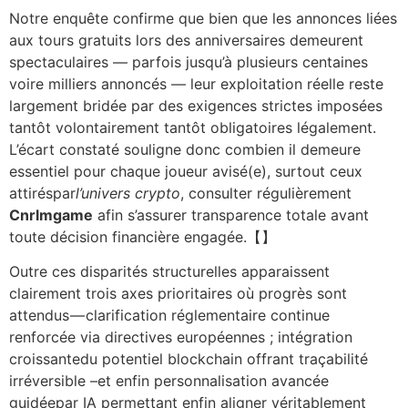
Notre enquête confirme que bien que les annonces liées
aux tours gratuits lors des anniversaires demeurent
spectaculaires — parfois jusqu’à plusieurs centaines
voire milliers annoncés — leur exploitation réelle reste
largement bridée par des exigences strictes imposées
tantôt volontairement tantôt obligatoires légalement.
L’écart constaté souligne donc combien il demeure
essentiel pour chaque joueur avisé(e), surtout ceux
attiréspar
l’univers crypto
, consulter régulièrement
Cnrlm​g​ame
afin s’assurer transparence totale avant
toute décision financière engagée.【】
Outre ces disparités structurelles apparaissent
clairement trois axes prioritaires où progrès sont
attendus — clarification réglementaire continue
renforcée via directives européennes ; intégration
croissantedu potentiel blockchain offrant traçabilité
irréversible ­–et enfin personnalisation avancée
guidéepar IA permettant enfin aligner véritablement