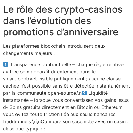
Le rôle des crypto‑casinos
dans l’évolution des
promotions d’anniversaire
Les plateformes blockchain introduisent deux
changements majeurs :
Transparence contractuelle – chaque règle relative
au free spin apparaît directement dans le
smart‑contract visible publiquement ; aucune clause
cachée n’est possible sans être détectée instantanément
par la communauté open‑source.\n
Liquidité
instantanée – lorsque vous convertissez vos gains issus
d« Spins gratuits directement en Bitcoin ou Ethereum
vous évitez toute friction liée aux seuils bancaires
traditionnels.\n\nComparaison succincte avec un casino
classique typique :