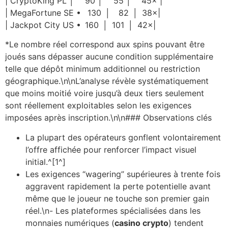
| CryptoKing PL │ 90 │ 55 │ 45× |
| MegaFortune SE • 130 │ 82 │ 38×|
| Jackpot City US • 160 │ ​101 │ 42×|
*Le nombre réel correspond aux spins pouvant être
joués sans dépasser aucune condition supplémentaire
telle que dépôt minimum additionnel ou restriction
géographique.\n\nL’analyse révèle systématiquement
que moins moitié voire jusqu’à deux tiers seulement
sont réellement exploitables selon les exigences
imposées après inscription.\n\n### Observations clés
La plupart des opérateurs gonflent volontairement
l’offre affichée pour renforcer l’impact visuel
initial.^[1^]
Les exigences “wagering” supérieures à trente fois
aggravent rapidement la perte potentielle avant
même que le joueur ne touche son premier gain
réel.\n- Les plateformes spécialisées dans les
monnaies numériques (
casino crypto
) tendent