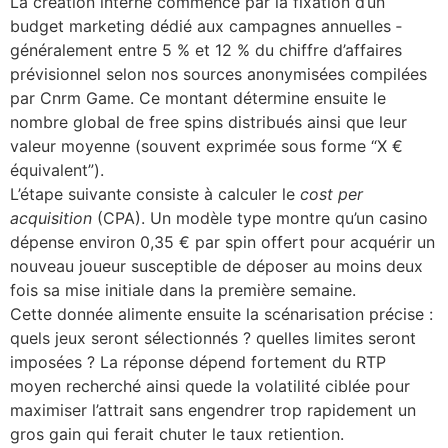
La création interne commence par la fixation d’un
budget marketing dédié aux campagnes annuelles ‑
généralement entre 5 % et 12 % du chiffre d’affaires
prévisionnel selon nos sources anonymisées compilées
par Cnrm Game. Ce montant détermine ensuite le
nombre global de free spins distribués ainsi que leur
valeur moyenne (souvent exprimée sous forme “X €
équivalent”).
L’étape suivante consiste à calculer le
cost per
acquisition
(CPA). Un modèle type montre qu’un casino
dépense environ 0,35 € par spin offert pour acquérir un
nouveau joueur susceptible de déposer au moins deux
fois sa mise initiale dans la première semaine.
Cette donnée alimente ensuite la scénarisation précise :
quels jeux seront sélectionnés ? quelles limites seront
imposées ? La réponse dépend fortement du RTP
moyen recherché ainsi que​de la volatilité ciblée pour
maximiser l’attrait sans engendrer trop rapidement un
gros gain qui ferait chuter le taux retiention.