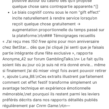
positive autour du casino dès qu’il propose
quelque chose sans contrepartie apparente.^[]
Le biais cognitif connu sous le nom “gift effect”
incite naturellement à rendre service lorsqu’on
reçoit quelque chose gratuitement →
augmentation proportionnelle du temps passé sur
la plateforme.\n\n### Témoignages recueillis
« J’ai reçu mes
150 free spins
pour mon anniversaire
chez BetStar… dès que j’ai cliqué j’ai senti que je faisais
partie intégrante d’une fête exclusive », rapporte
Anonyme_42 sur forum GamblingTalks.\n« Le fait qu’ils
soient liés au jour où je suis né m’a donné envie… même
si finalement j’ai dû miser vingt fois avant pouvoir retirer
», ajoute Luna_88.\nCes extraits illustrent parfaitement
comment cet effet festif transforme simplement un
avantage technique en expérience émotionnelle
mémorable,\net pourquoi ils restent parmi les leviers
préférés décrits dans nos rapports détaillés publiés
régulièrement par
Cnrm Game
.\n\n—