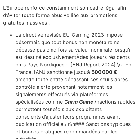
L’Europe renforce constamment son cadre légal afin
d’éviter toute forme abusive liée aux promotions
gratuites massives :
La directive révisée EU‑Gaming‑2023 impose
désormais que tout bonus non monétaire ne
dépasse pas cinq fois sa valeur nominale lorsqu’il
est destiné exclusivementÀdes joueurs résidents
hors Pays Nordiques.~ [ANJ Report 2024].\n- En
France, l’ANJ sanctionne jusqu’à
500 000 €
amende toute entité dépassant ces seuils après
contrôle alerte provenant notamment ​les
signalements effectués via plateformes
spécialisées comme
Cnrm Game
.​\nactions rapides
permettent toutefois aux exploitants
conscients·d’ajuster leurs programmes avant
publication officielle.\ n\n### Sanctions typiques
et bonnes pratiques recommandées par les
autorités