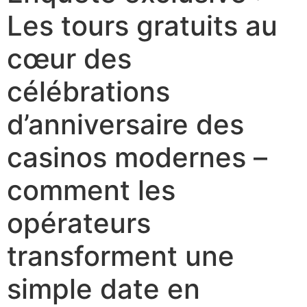
Les tours gratuits au
cœur des
célébrations
d’anniversaire des
casinos modernes –
comment les
opérateurs
transforment une
simple date en