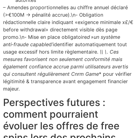
– Amendes proportionnelles au chiffre annuel déclaré
(>€100M → pénalité accrue).\n- Obligation
rédactionnelle claire indiquant «exigence minimale x£/€
before withdrawal» directement visible dès page
promo.\n- Mise en place obligatoire
d »un système
anti‑fraude capable
d’identifier automatiquement tout
usage excessif hors limite règlementaire.
\\ \. Ces
mesures favorisent non seulement conformité mais
également confiance accrue parmi utilisateurs avertis
qui consultent régulièrement
Cnrm Game
* pour vérifier
légitimité & transparence avant engagement financier
majeur.
Perspectives futures :
comment pourraient
évoluer les offres de free
spins lors des prochains