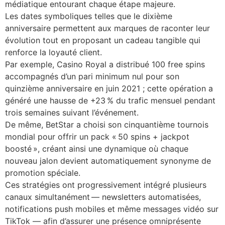
médiatique entourant chaque étape majeure.
Les dates symboliques telles que le dixième
anniversaire permettent aux marques de raconter leur
évolution tout en proposant un cadeau tangible qui
renforce la loyauté client.
Par exemple, Casino Royal a distribué 100 free spins
accompagnés d’un pari minimum nul pour son
quinzième anniversaire en juin 2021 ; cette opération a
généré une hausse de +23 % du trafic mensuel pendant
trois semaines suivant l’événement.
De même, BetStar a choisi son cinquantième tournois
mondial pour offrir un pack « 50 spins + jackpot
boosté », créant ainsi une dynamique où chaque
nouveau jalon devient automatiquement synonyme de
promotion spéciale.
Ces stratégies ont progressivement intégré plusieurs
canaux simultanément — newsletters automatisées,
notifications push mobiles et même messages vidéo sur
TikTok — afin d’assurer une présence omniprésente