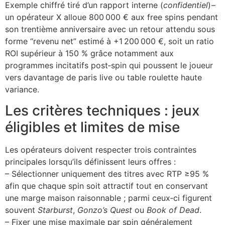
Exemple chiffré tiré d’un rapport interne (
confidentiel
) –
un opérateur X alloue 800 000 € aux free spins pendant
son trentième anniversaire avec un retour attendu sous
forme “revenu net” estimé à +1 200 000 €, soit un ratio
ROI supérieur à 150 % grâce notamment aux
programmes incitatifs post‑spin qui poussent le joueur
vers davantage de paris live ou table roulette haute
variance.
Les critères techniques : jeux
éligibles et limites de mise
Les opérateurs doivent respecter trois contraintes
principales lorsqu’ils définissent leurs offres :
– Sélectionner uniquement des titres avec RTP ≥95 %
afin que chaque spin soit attractif tout en conservant
une marge maison raisonnable ; parmi ceux‑ci figurent
souvent
Starburst
,
Gonzo’s Quest
ou
Book of Dead
.
– Fixer une mise maximale par spin généralement