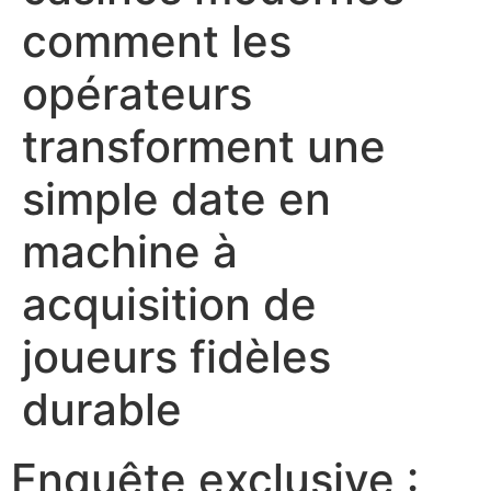
comment les
opérateurs
transforment une
simple date en
machine à
acquisition de
joueurs fidèles
durable
Enquête exclusive :