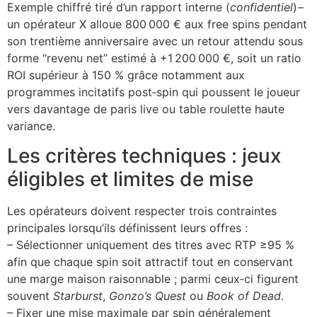
Exemple chiffré tiré d’un rapport interne (
confidentiel
) –
un opérateur X alloue 800 000 € aux free spins pendant
son trentième anniversaire avec un retour attendu sous
forme “revenu net” estimé à +1 200 000 €, soit un ratio
ROI supérieur à 150 % grâce notamment aux
programmes incitatifs post‑spin qui poussent le joueur
vers davantage de paris live ou table roulette haute
variance.
Les critères techniques : jeux
éligibles et limites de mise
Les opérateurs doivent respecter trois contraintes
principales lorsqu’ils définissent leurs offres :
– Sélectionner uniquement des titres avec RTP ≥95 %
afin que chaque spin soit attractif tout en conservant
une marge maison raisonnable ; parmi ceux‑ci figurent
souvent
Starburst
,
Gonzo’s Quest
ou
Book of Dead
.
– Fixer une mise maximale par spin généralement