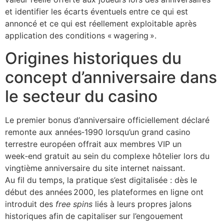
et identifier les écarts éventuels entre ce qui est
annoncé et ce qui est réellement exploitable après
application des conditions « wagering ».
Origines historiques du
concept d’anniversaire dans
le secteur du casino
Le premier bonus d’anniversaire officiellement déclaré
remonte aux années‑1990 lorsqu’un grand casino
terrestre européen offrait aux membres VIP un
week‑end gratuit au sein du complexe hôtelier lors du
vingtième anniversaire du site internet naissant.
Au fil du temps, la pratique s’est digitalisée : dès le
début des années 2000, les plateformes en ligne ont
introduit des
free spins
liés à leurs propres jalons
historiques afin de capitaliser sur l’engouement