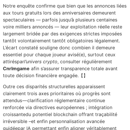
Notre enquête confirme que bien que les annonces liées
aux tours gratuits lors des anniversaires demeurent
spectaculaires — parfois jusqu’à plusieurs centaines
voire milliers annoncés — leur exploitation réelle reste
largement bridée par des exigences strictes imposées
tantôt volontairement tantôt obligatoires légalement.
L’écart constaté souligne donc combien il demeure
essentiel pour chaque joueur avisé(e), surtout ceux
attiréspar
l’univers crypto
, consulter régulièrement
Cnrlm​g​ame
afin s’assurer transparence totale avant
toute décision financière engagée.【】
Outre ces disparités structurelles apparaissent
clairement trois axes prioritaires où progrès sont
attendus — clarification réglementaire continue
renforcée via directives européennes ; intégration
croissantedu potentiel blockchain offrant traçabilité
irréversible ­–et enfin personnalisation avancée
guidéepar IA permettant enfin aligner véritablement