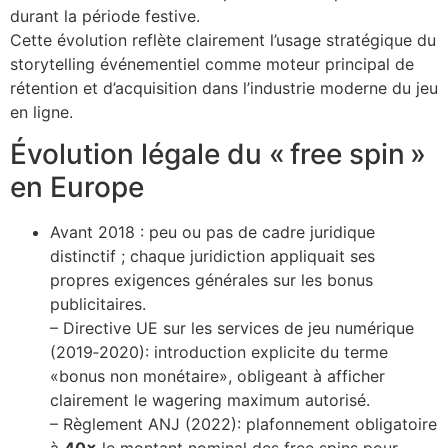
durant la période festive.
Cette évolution reflète clairement l’usage stratégique du
storytelling événementiel comme moteur principal de
rétention et d’acquisition dans l’industrie moderne du jeu
en ligne.
Évolution légale du « free spin »
en Europe
Avant 2018 : peu ou pas de cadre juridique
distinctif ; chaque juridiction appliquait ses
propres exigences générales sur les bonus
publicitaires.
– Directive UE sur les services de jeu numérique
(2019‑2020): introduction explicite du terme
«bonus non monétaire», obligeant à afficher
clairement le wagering maximum autorisé.
– Règlement ANJ (2022): plafonnement obligatoire
à
40×
le montant nominal des free spins pour