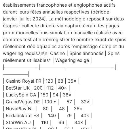
établissements francophones et anglophones actifs
durant leurs fêtes annuelles respectives (période
janvier–juillet 2024). La méthodologie reposait sur deux
étapes : collecte directe via capture écran des pages
promotionnelles puis simulation manuelle réalisée avec
comptes test afin d’enregistrer le nombre exact de spins
réellement débloquables après remplissage complet du
wagering requis.\n\n| Casino | Spins annoncés | Spins
réellement utilisables* | Wagering exigé |
|———————-|—————-|——————————-|
—————-|
| Casino Royal FR | 120 | 68 | 35× |
| BetStar UK | 200 | 112 | 40× |
| LuckySpin CA | 150 | 94 | 38× |
| GrandVegas DE | 100 • │ 57 │ 32× |
| NovaPlay NL | 80 │ 48 │ 36× |
| RedJackpot ES | 140 │ 79 │ 40× |
| StarWin AU │ 110 │ 66 │ 34× |