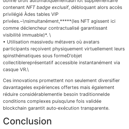
donne droit automatiquementàun lot supplémentaire
contenant
NFT badge exclusif
, débloquant alors accès
privilégié Àdes tables VIP
privées.~\nsimultanément,*****(les NFT agissent ici
comme déclencheur contractualisé garantissant
visibilité immuable)*. \
• Utilisation massivedu métavers où avatars
participants reçoivent physiquement virtuellement leurs
spinsthématiques sous formeD’objet
collectiblereprésentatif accessible instantanément via
casque VR.​\
Ces innovations promettent non seulement diversifier
davantageles expériences offertes mais également
réduire considérablementle besoin traditionnelde
conditions complexes puisqu’une fois validée
blockchain garantit auto‑exécution transparente.​
Conclusion