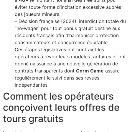
éviter toute forme d’incitation excessive auprès
des joueurs mineurs.
– Décision française (2024): interdiction totale du
“no‑wager” pour tout bonus gratuit destiné aux
résidents français afin d’harmoniser protection
consommateurs et concurrence équitable.
Ces étapes législatives ont contraint les
opérateurs à revoir leurs modèles tarifaires et ont
donné naissance à une nouvelle génération de
contrats transparents dont
Cnrm Game
assure
régulièrement le suivi dans ses revues
indépendantes.
Comment les opérateurs
conçoivent leurs offres de
tours gratuits