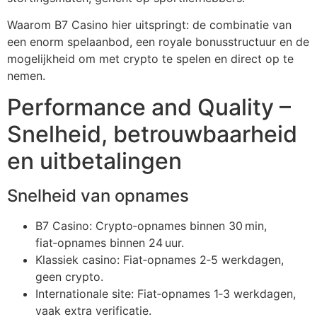
Waarom B7 Casino hier uitspringt: de combinatie van
een enorm spelaanbod, een royale bonusstructuur en de
mogelijkheid om met crypto te spelen en direct op te
nemen.
Performance and Quality –
Snelheid, betrouwbaarheid
en uitbetalingen
Snelheid van opnames
B7 Casino: Crypto‑opnames binnen 30 min,
fiat‑opnames binnen 24 uur.
Klassiek casino: Fiat‑opnames 2‑5 werkdagen,
geen crypto.
Internationale site: Fiat‑opnames 1‑3 werkdagen,
vaak extra verificatie.