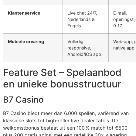
Klantenservice
Live chat 24/7,
E‑mail,
Nederlands &
openingsti
Engels
9‑17
Mobiele ervaring
Volledig
Web‑app, 
responsive,
native app
Android/iOS app
Feature Set – Spelaanbod
en unieke bonusstructuur
B7 Casino
B7 Casino biedt meer dan 6.000 spellen, variërend van
klassieke slots tot high‑roller live dealer tafels. De
welkomstbonus bestaat uit een 100 % match tot €500
plus 200 gratis spins, met een redelijke 30× wagering.