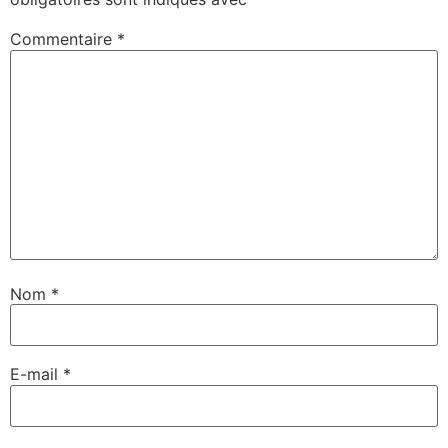
Commentaire
*
Nom
*
E-mail
*