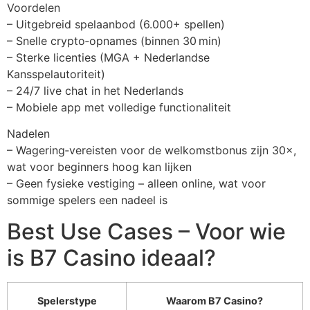
Voordelen
– Uitgebreid spelaanbod (6.000+ spellen)
– Snelle crypto‑opnames (binnen 30 min)
– Sterke licenties (MGA + Nederlandse
Kansspelautoriteit)
– 24/7 live chat in het Nederlands
– Mobiele app met volledige functionaliteit
Nadelen
– Wagering‑vereisten voor de welkomstbonus zijn 30×,
wat voor beginners hoog kan lijken
– Geen fysieke vestiging – alleen online, wat voor
sommige spelers een nadeel is
Best Use Cases – Voor wie
is B7 Casino ideaal?
Spelerstype
Waarom B7 Casino?