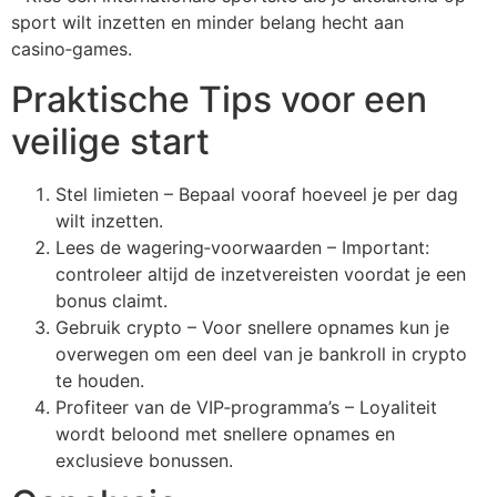
sport wilt inzetten en minder belang hecht aan
casino‑games.
Praktische Tips voor een
veilige start
Stel limieten – Bepaal vooraf hoeveel je per dag
wilt inzetten.
Lees de wagering‑voorwaarden – Important:
controleer altijd de inzetvereisten voordat je een
bonus claimt.
Gebruik crypto – Voor snellere opnames kun je
overwegen om een deel van je bankroll in crypto
te houden.
Profiteer van de VIP‑programma’s – Loyaliteit
wordt beloond met snellere opnames en
exclusieve bonussen.