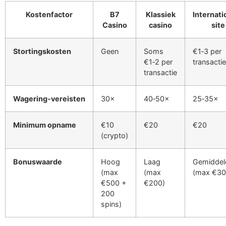
Kostenfactor
B7
Klassiek
Internati
Casino
casino
site
Stortingskosten
Geen
Soms
€1‑3 per
€1‑2 per
transactie
transactie
Wagering‑vereisten
30×
40‑50×
25‑35×
Minimum opname
€10
€20
€20
(crypto)
Bonuswaarde
Hoog
Laag
Gemiddel
(max
(max
(max €30
€500 +
€200)
200
spins)