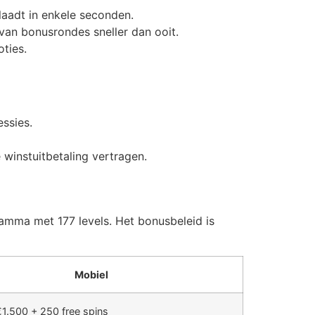
laadt in enkele seconden.
van bonusrondes sneller dan ooit.
ties.
essies.
winstuitbetaling vertragen.
amma met 177 levels. Het bonusbeleid is
Mobiel
1.500 + 250 free spins