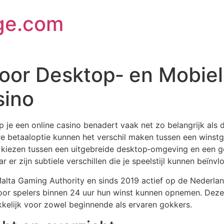
ge.com
oor Desktop‑ en Mobiel
sino
je een online casino benadert vaak net zo belangrijk als d
are betaaloptie kunnen het verschil maken tussen een winst
e kiezen tussen een uitgebreide desktop‑omgeving en een g
er zijn subtiele verschillen die je speelstijl kunnen beïnvl
alta Gaming Authority en sinds 2019 actief op de Nederlan
oor spelers binnen 24 uur hun winst kunnen opnemen. Deze 
kelijk voor zowel beginnende als ervaren gokkers.