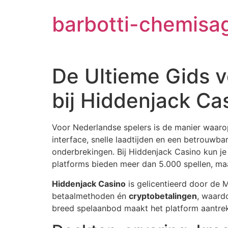
Aller
barbotti-chemisa
au
contenu
De Ultieme Gids v
bij Hiddenjack Ca
Voor Nederlandse spelers is de manier waarop 
interface, snelle laadtijden en een betrouwb
onderbrekingen. Bij Hiddenjack Casino kun j
platforms bieden meer dan 5.000 spellen, maar 
Hiddenjack Casino
is gelicentieerd door de M
betaalmethoden én
cryptobetalingen
, waard
breed spelaanbod maakt het platform aantrek