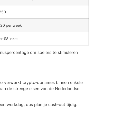
250
120 per week
er €8 inzet
bonuspercentage om spelers te stimuleren
ino verwerkt crypto‑opnames binnen enkele
 aan de strenge eisen van de Nederlandse
één werkdag, dus plan je cash‑out tijdig.