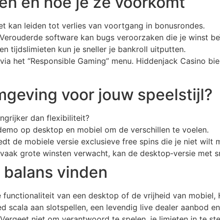
n en hoe je ze voorkomt
t kan leiden tot verlies van voortgang in bonusrondes.
Verouderde software kan bugs veroorzaken die je winst be
n tijdslimieten kun je sneller je bankroll uitputten.
 via het “Responsible Gaming” menu. Hiddenjack Casino biedt
mgeving voor jouw speelstijl?
ngrijker dan flexibiliteit?
demo op desktop en mobiel om de verschillen te voelen.
t de mobiele versie exclusieve free spins die je niet wilt 
 vaak grote winsten verwacht, kan de desktop‑versie met sn
 balans vinden
 functionaliteit van een desktop of de vrijheid van mobiel
d scala aan slotspellen, een levendig live dealer aanbod en 
. Vergeet niet om verantwoord te spelen, je limieten in te 