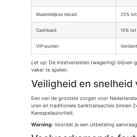
Maandelijkse reload
25% to
Cashback
10% tot
VIP‑punten
Verdient
Let op:
De inzetvereisten (wagering) blijven 
vaker te spelen.
Veiligheid en snelheid
Een van de grootste zorgen voor Nederlandse
uren en traditionele banktransacties binnen 
Kansspelautoriteit.
Warning:
Voordat je een uitbetaling aanvraagt,