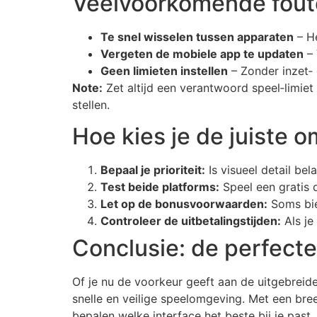
Veelvoorkomende foute
Te snel wisselen tussen apparaten
– He
Vergeten de mobiele app te updaten
– 
Geen limieten instellen
– Zonder inzet‑ e
Note:
Zet altijd een verantwoord speel‑limiet
stellen.
Hoe kies je de juiste o
Bepaal je prioriteit:
Is visueel detail bela
Test beide platforms:
Speel een gratis 
Let op de bonusvoorwaarden:
Soms bied
Controleer de uitbetalingstijden:
Als je
Conclusie: de perfecte
Of je nu de voorkeur geeft aan de uitgebreide
snelle en veilige speelomgeving. Met een bree
bepalen welke interface het beste bij je past