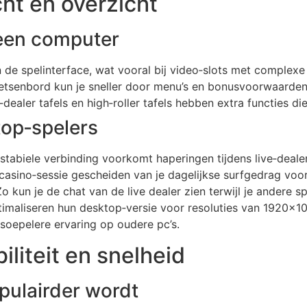
ht en overzicht
 een computer
n de spelinterface, wat vooral bij video‑slots met complexe
etsenbord kun je sneller door menu’s en bonusvoorwaarden
ealer tafels en high‑roller tafels hebben extra functies di
top‑spelers
stabiele verbinding voorkomt haperingen tijdens live‑deale
casino‑sessie gescheiden van je dagelijkse surfgedrag voor 
o kun je de chat van de live dealer zien terwijl je andere sp
imaliseren hun desktop‑versie voor resoluties van 1920×108
 soepelere ervaring op oudere pc’s.
iliteit en snelheid
pulairder wordt