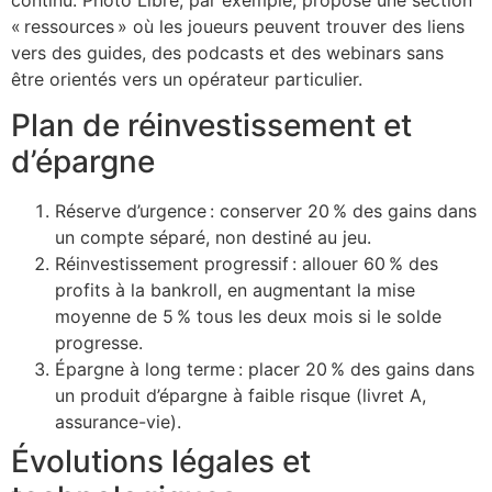
« ressources » où les joueurs peuvent trouver des liens
vers des guides, des podcasts et des webinars sans
être orientés vers un opérateur particulier.
Plan de réinvestissement et
d’épargne
Réserve d’urgence : conserver 20 % des gains dans
un compte séparé, non destiné au jeu.
Réinvestissement progressif : allouer 60 % des
profits à la bankroll, en augmentant la mise
moyenne de 5 % tous les deux mois si le solde
progresse.
Épargne à long terme : placer 20 % des gains dans
un produit d’épargne à faible risque (livret A,
assurance-vie).
Évolutions légales et