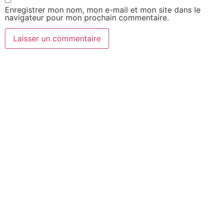
Enregistrer mon nom, mon e-mail et mon site dans le
navigateur pour mon prochain commentaire.