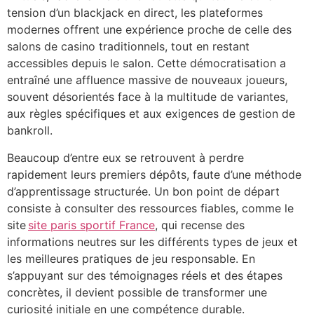
tension d’un blackjack en direct, les plateformes
modernes offrent une expérience proche de celle des
salons de casino traditionnels, tout en restant
accessibles depuis le salon. Cette démocratisation a
entraîné une affluence massive de nouveaux joueurs,
souvent désorientés face à la multitude de variantes,
aux règles spécifiques et aux exigences de gestion de
bankroll.
Beaucoup d’entre eux se retrouvent à perdre
rapidement leurs premiers dépôts, faute d’une méthode
d’apprentissage structurée. Un bon point de départ
consiste à consulter des ressources fiables, comme le
site
site paris sportif France
, qui recense des
informations neutres sur les différents types de jeux et
les meilleures pratiques de jeu responsable. En
s’appuyant sur des témoignages réels et des étapes
concrètes, il devient possible de transformer une
curiosité initiale en une compétence durable.