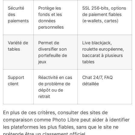
Sécurité
Protège les
SSL 256‑bits, options
des
fonds et les
de paiement fiables
paiements
données
(e‑wallets, cartes)
personnelles
Variété de
Permet de
Live blackjack,
tables
diversifier son
roulette européenne,
portefeuille de
baccarat à plusieurs
jeux
tables
Support
Réactivité en cas
Chat 24/7, FAQ
client
de problème de
détaillée
dépôt ou de
retrait
En plus de ces critères, consulter des sites de
comparaison comme Photo Libre peut aider à identifier
les plateformes les plus fiables, sans que le site ne
prétende être un classement officiel.