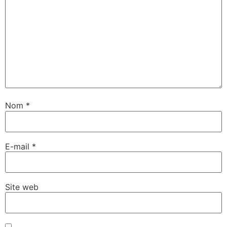
Nom
*
E-mail
*
Site web