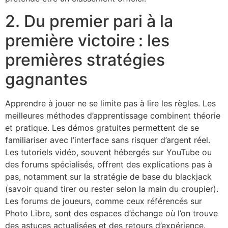
2. Du premier pari à la
première victoire : les
premières stratégies
gagnantes
Apprendre à jouer ne se limite pas à lire les règles. Les
meilleures méthodes d’apprentissage combinent théorie
et pratique. Les démos gratuites permettent de se
familiariser avec l’interface sans risquer d’argent réel.
Les tutoriels vidéo, souvent hébergés sur YouTube ou
des forums spécialisés, offrent des explications pas à
pas, notamment sur la stratégie de base du blackjack
(savoir quand tirer ou rester selon la main du croupier).
Les forums de joueurs, comme ceux référencés sur
Photo Libre, sont des espaces d’échange où l’on trouve
des astuces actualisées et des retours d’expérience.