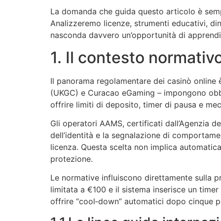
La domanda che guida questo articolo è sempl
Analizzeremo licenze, strumenti educativi, din
nasconda davvero un’opportunità di apprend
1. Il contesto normativo
Il panorama regolamentare dei casinò online
(UKGC) e Curacao eGaming – impongono obblighi
offrire limiti di deposito, timer di pausa e me
Gli operatori AAMS, certificati dall’Agenzia de
dell’identità e la segnalazione di comportament
licenza. Questa scelta non implica automaticam
protezione.
Le normative influiscono direttamente sulla p
limitata a €100 e il sistema inserisce un tim
offrire “cool‑down” automatici dopo cinque pe