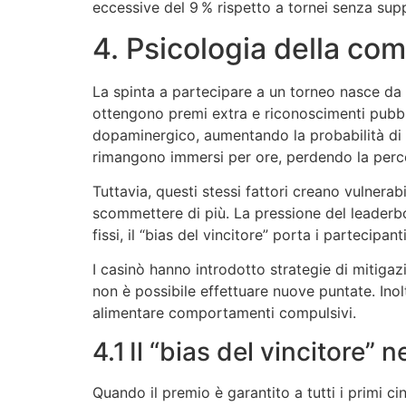
eccessive del 9 % rispetto a tornei senza sup
4. Psicologia della com
La spinta a partecipare a un torneo nasce da di
ottengono premi extra e riconoscimenti pubblic
dopaminergico, aumentando la probabilità di c
rimangono immersi per ore, perdendo la perc
Tuttavia, questi stessi fattori creano vulnerab
scommettere di più. La pressione del leaderb
fissi, il “bias del vincitore” porta i partecipan
I casinò hanno introdotto strategie di mitigaz
non è possibile effettuare nuove puntate. Inol
alimentare comportamenti compulsivi.
4.1 Il “bias del vincitore” n
Quando il premio è garantito a tutti i primi ci