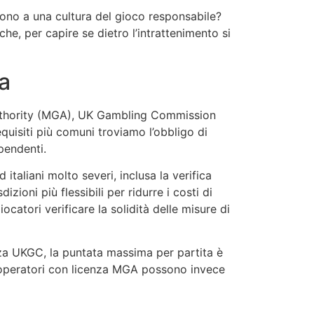
ono a una cultura del gioco responsabile?
e, per capire se dietro l’intrattenimento si
za
Authority (MGA), UK Gambling Commission
uisiti più comuni troviamo l’obbligo di
ipendenti.
italiani molto severi, inclusa la verifica
ioni più flessibili per ridurre i costi di
catori verificare la solidità delle misure di
nza UKGC, la puntata massima per partita è
li operatori con licenza MGA possono invece