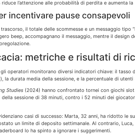
riduce l’attenzione alle probabilità di perdita e aumenta l
er incentivare pause consapevoli
trascorso, il totale delle scommesse e un messaggio tipo “
gero beep, accompagnano il messaggio, mentre il design dell
oregolazione.
cacia: metriche e risultati di ri
 gli operatori monitorano diversi indicatori chiave: il tasso
), la durata media della sessione, e la percentuale di utenti
ng Studies
(2024) hanno confrontato tornei con giochi slot tr
della sessione di 38 minuti, contro i 52 minuti dei giocatori
idenziano casi di successo: Marta, 32 anni, ha ridotto le s
stato un limite di deposito settimanale. Al contrario, Luca
aderboard lo ha spinto a ignorare i suggerimenti.