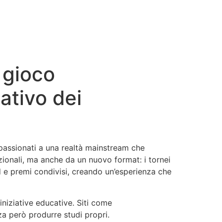
 gioco
ativo dei
ppassionati a una realtà mainstream che
izionali, ma anche da un nuovo format: i tornei
d e premi condivisi, creando un’esperienza che
 iniziative educative. Siti come
a però produrre studi propri.