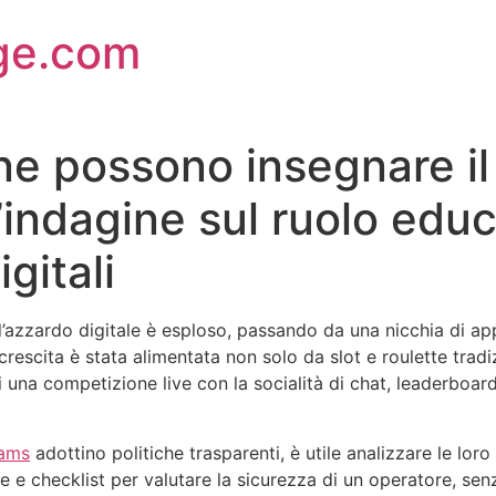
ge.com
ine possono insegnare il
indagine sul ruolo educ
igitali
 d’azzardo digitale è esploso, passando da una nicchia di a
 crescita è stata alimentata non solo da slot e roulette trad
i una competizione live con la socialità di chat, leaderboar
aams
adottino politiche trasparenti, è utile analizzare le loro
e checklist per valutare la sicurezza di un operatore, senz