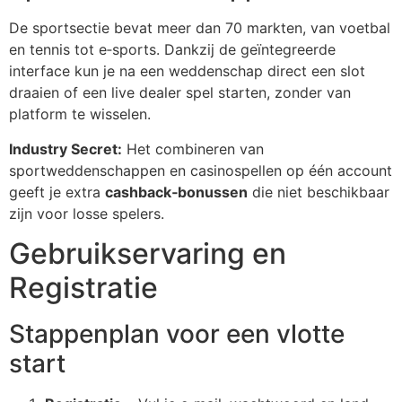
De sportsectie bevat meer dan 70 markten, van voetbal
en tennis tot e‑sports. Dankzij de geïntegreerde
interface kun je na een weddenschap direct een slot
draaien of een live dealer spel starten, zonder van
platform te wisselen.
Industry Secret:
Het combineren van
sportweddenschappen en casinospellen op één account
geeft je extra
cashback‑bonussen
die niet beschikbaar
zijn voor losse spelers.
Gebruikservaring en
Registratie
Stappenplan voor een vlotte
start