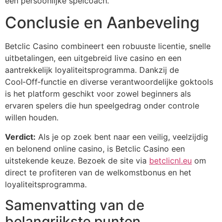
een persoonlijke spelcoach.
Conclusie en Aanbeveling
Betclic Casino combineert een robuuste licentie, snelle
uitbetalingen, een uitgebreid live casino en een
aantrekkelijk loyaliteitsprogramma. Dankzij de
Cool‑Off‑functie en diverse verantwoordelijke goktools
is het platform geschikt voor zowel beginners als
ervaren spelers die hun speelgedrag onder controle
willen houden.
Verdict:
Als je op zoek bent naar een veilig, veelzijdig
en belonend online casino, is Betclic Casino een
uitstekende keuze. Bezoek de site via
betclicnl.eu
om
direct te profiteren van de welkomstbonus en het
loyaliteitsprogramma.
Samenvatting van de
belangrijkste punten