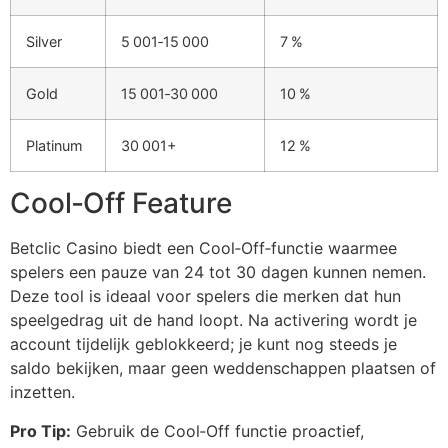
Silver
5 001‑15 000
7 %
Gold
15 001‑30 000
10 %
Platinum
30 001+
12 %
Cool‑Off Feature
Betclic Casino biedt een Cool‑Off‑functie waarmee
spelers een pauze van 24 tot 30 dagen kunnen nemen.
Deze tool is ideaal voor spelers die merken dat hun
speelgedrag uit de hand loopt. Na activering wordt je
account tijdelijk geblokkeerd; je kunt nog steeds je
saldo bekijken, maar geen weddenschappen plaatsen of
inzetten.
Pro Tip:
Gebruik de Cool‑Off functie proactief,