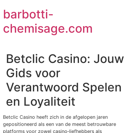
Aller
barbotti-
au
contenu
chemisage.com
Betclic Casino: Jouw
Gids voor
Verantwoord Spelen
en Loyaliteit
Betclic Casino heeft zich in de afgelopen jaren
gepositioneerd als een van de meest betrouwbare
platforms voor zowel casino‑liefhebbers als