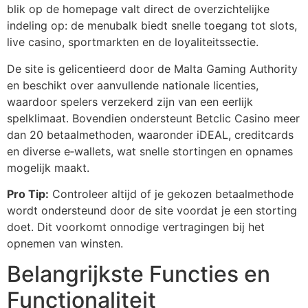
blik op de homepage valt direct de overzichtelijke
indeling op: de menubalk biedt snelle toegang tot slots,
live casino, sportmarkten en de loyaliteitssectie.
De site is gelicentieerd door de Malta Gaming Authority
en beschikt over aanvullende nationale licenties,
waardoor spelers verzekerd zijn van een eerlijk
spelklimaat. Bovendien ondersteunt Betclic Casino meer
dan 20 betaalmethoden, waaronder iDEAL, creditcards
en diverse e‑wallets, wat snelle stortingen en opnames
mogelijk maakt.
Pro Tip:
Controleer altijd of je gekozen betaalmethode
wordt ondersteund door de site voordat je een storting
doet. Dit voorkomt onnodige vertragingen bij het
opnemen van winsten.
Belangrijkste Functies en
Functionaliteit