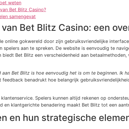
moet weten
van Bet Blitz Casino?
delen samengevat
van Bet Blitz Casino: een ove
e online gokwereld door zijn gebruiksvriendelijke interface
spelers aan te spreken. De website is eenvoudig te navig
n biedt Bet Blitz een verscheidenheid aan betaalmethoden, 
 aan Bet Blitz is hoe eenvoudig het is om te beginnen. Ik 
t feedback benadrukt hoe belangrijk gebruiksvriendelijkhei
 klantenservice. Spelers kunnen altijd rekenen op ondersteu
 en klantgerichte benadering maakt Bet Blitz tot een aantr
len en hun strategische eleme