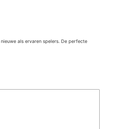
 nieuwe als ervaren spelers. De perfecte