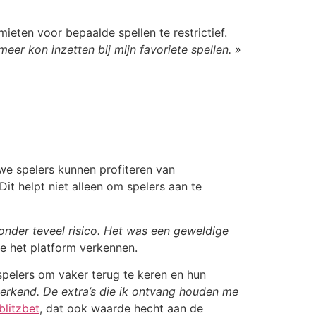
ieten voor bepaalde spellen te restrictief.
eer kon inzetten bij mijn favoriete spellen. »
uwe spelers kunnen profiteren van
t helpt niet alleen om spelers aan te
onder teveel risico. Het was een geweldige
ie het platform verkennen.
spelers om vaker terug te keren en hun
t erkend. De extra’s die ik ontvang houden me
blitzbet
, dat ook waarde hecht aan de