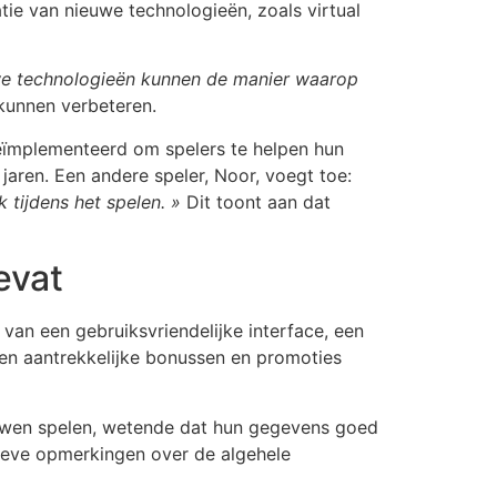
tie van nieuwe technologieën, zoals virtual
ieuwe technologieën kunnen de manier waarop
 kunnen verbeteren.
eïmplementeerd om spelers te helpen hun
jaren. Een andere speler, Noor, voegt toe:
tijdens het spelen. »
Dit toont aan dat
evat
van een gebruiksvriendelijke interface, een
gen aantrekkelijke bonussen en promoties
ouwen spelen, wetende dat hun gegevens goed
ieve opmerkingen over de algehele