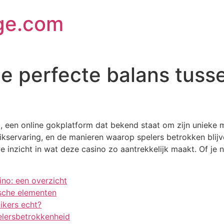
ge.com
de perfecte balans tuss
o, een online gokplatform dat bekend staat om zijn unieke m
uikservaring, en de manieren waarop spelers betrokken blij
e inzicht in wat deze casino zo aantrekkelijk maakt. Of je 
ino: een overzicht
ische elementen
ikers echt?
elersbetrokkenheid