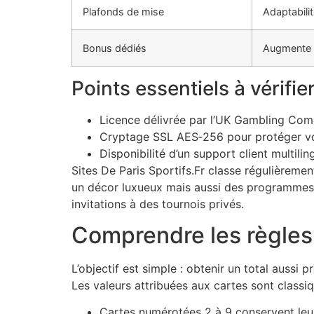
Plafonds de mise
Adaptabilit
Bonus dédiés
Augmente la
Points essentiels à vérifie
Licence délivrée par l’UK Gambling Comm
Cryptage SSL AES‑256 pour protéger vo
Disponibilité d’un support client multil
Sites De Paris Sportifs.Fr classe régulièremen
un décor luxueux mais aussi des programmes 
invitations à des tournois privés.
Comprendre les règles
L’objectif est simple : obtenir un total aussi
Les valeurs attribuées aux cartes sont classiq
Cartes numérotées 2 à 9 conservent leur