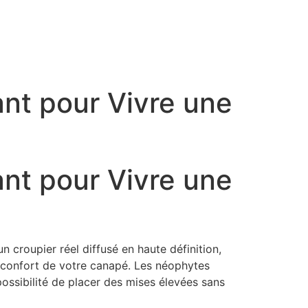
ant pour Vivre une
ant pour Vivre une
n croupier réel diffusé en haute définition,
e confort de votre canapé. Les néophytes
 possibilité de placer des mises élevées sans