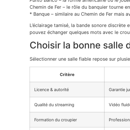
Punto Banco – la forme américaine où le joueu
Chemin de Fer – le rôle du banquier tourne ent
* Banque – similaire au Chemin de Fer mais av
L’éclairage tamisé, la bande sonore discrète 
pouvez échanger quelques mots avec le croupi
Choisir la bonne salle 
Sélectionner une salle fiable repose sur plusie
Critère
Licence & autorité
Garantie ju
Qualité du streaming
Vidéo fluid
Formation du croupier
Profession