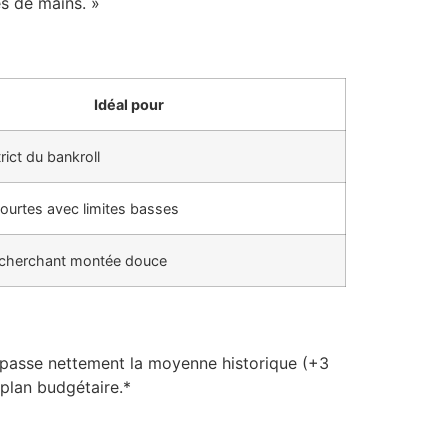
es de mains. »
Idéal pour
rict du bankroll
ourtes avec limites basses
echerchant montée douce
 dépasse nettement la moyenne historique (+3
 plan budgétaire.*