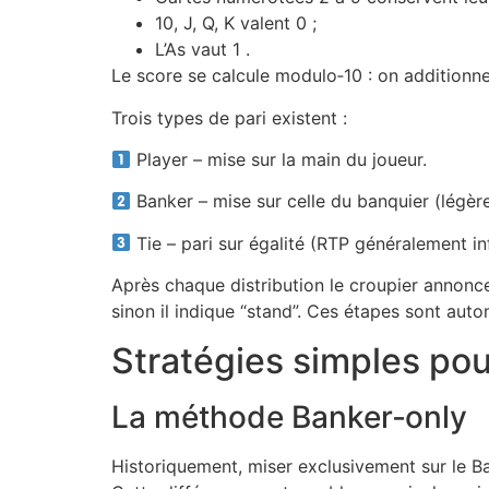
10, J, Q, K valent 0 ;
L’As vaut 1 .
Le score se calcule modulo‑10 : on additionne
Trois types de pari existent :
Player – mise sur la main du joueur.
Banker – mise sur celle du banquier (légè
Tie – pari sur égalité (RTP généralement in
Après chaque distribution le croupier annonce
sinon il indique “stand”. Ces étapes sont auto
Stratégies simples pou
La méthode Banker‑only
Historiquement, miser exclusivement sur le Ba