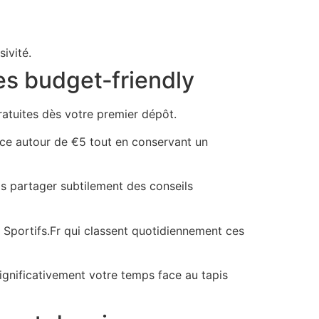
sivité.
es budget‑friendly
ratuites dès votre premier dépôt.
ce autour de €5 tout en conservant un
ois partager subtilement des conseils
 Sportifs.Fr qui classent quotidiennement ces
gnificativement votre temps face au tapis