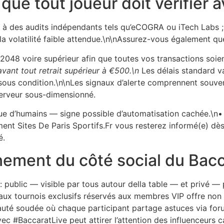
 que tout joueur doit vérifier 
e à des audits indépendants tels qu’eCOGRA ou iTech Labs ; l
a volatilité faible attendue.\n\nAssurez-vous également que
2048 voire supérieur afin que toutes vos transactions soien
avant tout retrait supérieur à €500.\n
Les délais standard v
ous condition.\n\nLes signaux d’alerte comprennent souven
serveur sous-dimensionné.
ue d’humains — signe possible d’automatisation cachée.\n• 
ent Sites De Paris Sportifs.Fr vous resterez informé(e) dès
é.
ement du côté social du Bacc
: public — visible par tous autour della table — et privé 
aux tournois exclusifs réservés aux membres VIP offre non 
uté soudée où chaque participant partage astuces via f
vec #BaccaratLive peut attirer l’attention des influenceurs 