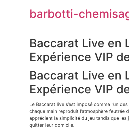
Aller
barbotti-chemisa
au
contenu
Baccarat Live en 
Expérience VIP de
Baccarat Live en 
Expérience VIP de
Le Baccarat live s’est imposé comme l’un des j
chaque main reproduit l’atmosphère feutrée d
apprécient la simplicité du jeu tandis que les
quitter leur domicile.