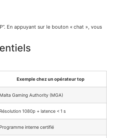
P”. En appuyant sur le bouton « chat », vous
entiels
Exemple chez un opérateur top
Malta Gaming Authority (MGA)
Résolution 1080p + latence < 1 s
Programme interne certifié