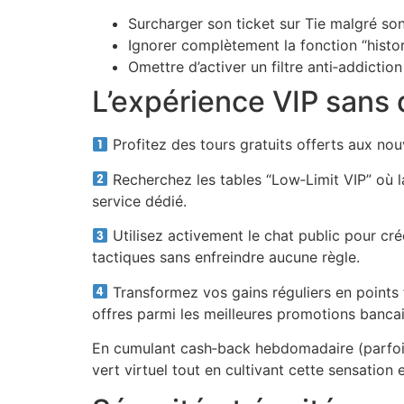
Surcharger son ticket sur Tie malgré so
Ignorer complètement la fonction “histo
Omettre d’activer un filtre anti‑addictio
L’expérience VIP sans 
Profitez des tours gratuits offerts aux nou
Recherchez les tables “Low‑Limit VIP” où 
service dédié.
Utilisez activement le chat public pour cré
tactiques sans enfreindre aucune règle.
Transformez vos gains réguliers en points 
offres parmi les meilleures promotions bancai
En cumulant cash‑back hebdomadaire (parfois
vert virtuel tout en cultivant cette sensation