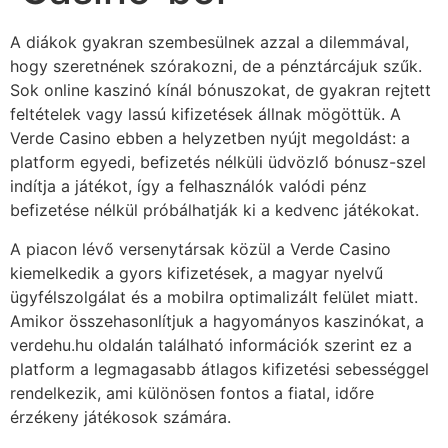
A diákok gyakran szembesülnek azzal a dilemmával,
hogy szeretnének szórakozni, de a pénztárcájuk szűk.
Sok online kaszinó kínál bónuszokat, de gyakran rejtett
feltételek vagy lassú kifizetések állnak mögöttük. A
Verde Casino ebben a helyzetben nyújt megoldást: a
platform egyedi, befizetés nélküli üdvözlő bónusz-szel
indítja a játékot, így a felhasználók valódi pénz
befizetése nélkül próbálhatják ki a kedvenc játékokat.
A piacon lévő versenytársak közül a Verde Casino
kiemelkedik a gyors kifizetések, a magyar nyelvű
ügyfélszolgálat és a mobilra optimalizált felület miatt.
Amikor összehasonlítjuk a hagyományos kaszinókat, a
verdehu.hu oldalán található információk szerint ez a
platform a legmagasabb átlagos kifizetési sebességgel
rendelkezik, ami különösen fontos a fiatal, időre
érzékeny játékosok számára.