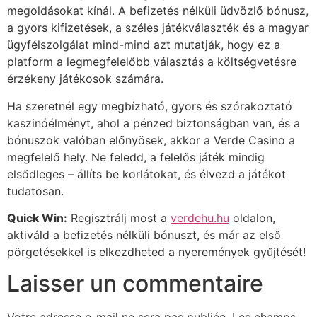
megoldásokat kínál. A befizetés nélküli üdvözlő bónusz,
a gyors kifizetések, a széles játékválaszték és a magyar
ügyfélszolgálat mind-mind azt mutatják, hogy ez a
platform a legmegfelelőbb választás a költségvetésre
érzékeny játékosok számára.
Ha szeretnél egy megbízható, gyors és szórakoztató
kaszinóélményt, ahol a pénzed biztonságban van, és a
bónuszok valóban előnyösek, akkor a Verde Casino a
megfelelő hely. Ne feledd, a felelős játék mindig
elsődleges – állíts be korlátokat, és élvezd a játékot
tudatosan.
Quick Win:
Regisztrálj most a
verdehu.hu
oldalon,
aktiváld a befizetés nélküli bónuszt, és már az első
pörgetésekkel is elkezdheted a nyeremények gyűjtését!
Laisser un commentaire