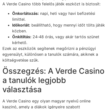
A Verde Casino több felelős játék eszközt is biztosít:
Önkorlátozás:
napi, heti vagy havi befizetési
limittel.
Időkorlát:
beállítható, hogy mennyi időt tölts játék
közben.
Önkitiltás:
24‑48 órás, vagy akár tartós szünet
kérhető.
Ezek az eszközök segítenek megőrizni a pénzügyi
egyensúlyt, különösen a tanulók számára, akiknek a
költségvetése szűk.
Összegzés: A Verde Casino
a tanulók legjobb
választása
A Verde Casino egy olyan magyar nyelvű online
kaszinó, amely a diákok igényeire szabott