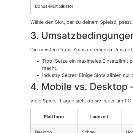
Bonus‑Multiplikator
Wähle den Slot, der zu deinem Spielstil passt.
3. Umsatzbedingunge
Die meisten Gratis‑Spins unterliegen Umsatzbe
Tipp: Setze ein maximales Einsatzlimit p
macht.
Industry Secret: Einige Slots zählen nur
4. Mobile vs. Desktop 
Viele Spieler fragen sich, ob sie lieber am P
Plattform
Ladezeit
Desktop
Schnell
Ho