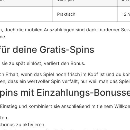
Praktisch
12 h
, doch die mobilen Auszahlungen sind dank moderner Server
ne.
für deine Gratis‑Spins
ie zu spät einlöst, verliert den Bonus.
h Erhalt, wenn das Spiel noch frisch im Kopf ist und du konz
en, dass ein wertvoller Spin verfällt, nur weil man das Spiel
pins mit Einzahlungs‑Bonuss
ls Einstieg und kombiniert sie anschließend mit einem Will
ten.
bonus zu aktivieren.