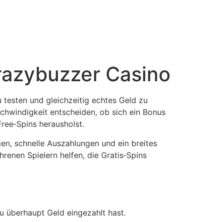
Crazybuzzer Casino
zu testen und gleichzeitig echtes Geld zu
schwindigkeit entscheiden, ob sich ein Bonus
ree‑Spins herausholst.
en, schnelle Auszahlungen und ein breites
hrenen Spielern helfen, die Gratis‑Spins
u überhaupt Geld eingezahlt hast.