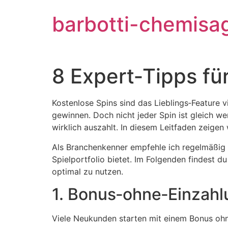
Aller
barbotti-chemisa
au
contenu
8 Expert‑Tipps fü
Kostenlose Spins sind das Lieblings‑Feature vi
gewinnen. Doch nicht jeder Spin ist gleich w
wirklich auszahlt. In diesem Leitfaden zeige
Als Branchenkenner empfehle ich regelmäßig
Spielportfolio bietet. Im Folgenden findest d
optimal zu nutzen.
1. Bonus‑ohne‑Einzahl
Viele Neukunden starten mit einem Bonus ohne