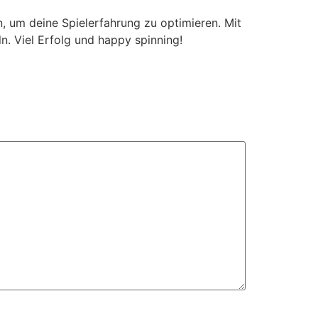
 um deine Spielerfahrung zu optimieren. Mit
n. Viel Erfolg und happy spinning!