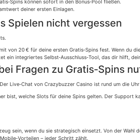
atis‑Spins können sofort in den Bonus‑Pool fließen.
amtwert deiner ersten Einlagen.
s Spielen nicht vergessen
ts.
it von 20 € für deine ersten Gratis‑Spins fest. Wenn du dies
ein integriertes Selbst‑Ausschluss‑Tool, das dir hilft, dein
bei Fragen zu Gratis‑Spins n
er Live‑Chat von Crazybuzzer Casino ist rund um die Uhr 
er bist, welche Slots für deine Spins gelten. Der Support ka
eug sein, wenn du sie strategisch einsetzt. Von der Wahl d
bile‑Vorteilen – jeder Schritt zählt.