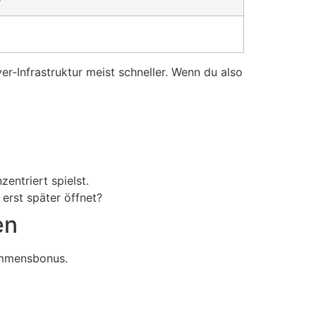
‑Infrastruktur meist schneller. Wenn du also
entriert spielst.
 erst später öffnet?
en
kommensbonus.